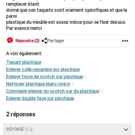
remplacer étant
City break
Voyage de noces
Climat
Destinations
Voyage nature
Forum
+
PHOTO
donné que ces taquets sont vraiment spécifiques et que la
paroi
GUIDES D'ACHAT
plastique du meuble est assez mince pour se fixer dessus.
Par avance merci
BONS PLANS
Répondre (2)
Partager
CARTE DE VOEUX
A voir également:
Carte Bonne année
Carte Pâques
Carte de Noël
Carte Saint-Valentin
Carte d'anniversaire
DICTIONNAIRE
Taquet plastique
Biographies
Expressions
Dictionnaire
Citations
Proverbes
PROGRAMME TV
Enlever colle neoprene sur plastique
Enlever trace de scotch sur plastique
✓
COPAINS D'AVANT
Nettoyer plastique blanc noirci
✓
Comment enlever du scotch sur du plastique
✓
Se connecter
Collèges
Universités
Service militaire
S'inscrire
Lycées
Primaires
Entreprises
Avis de recherche
AVIS DE DÉCÈS
Enlever double face sur plastique
FORUM
2 réponses
Lifestyle
Sport
Television
Cinema
Bricolage
Culture
Auto
Voyage
RÉPONSE 1 / 2