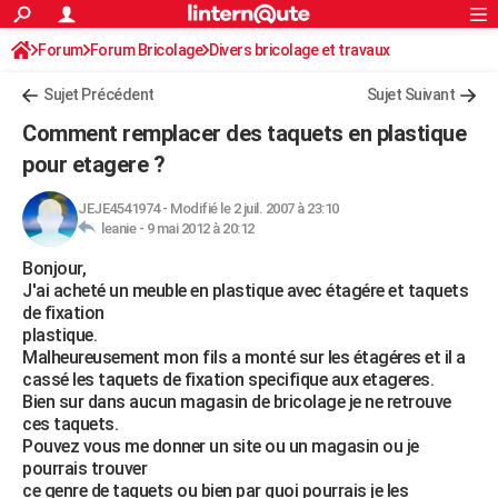
ACTUALITÉS
Forum
Forum Bricolage
Connexion
Divers bricolage et travaux
S'inscrire
Rechercher
Société
Education
Villes
Politique
Faits Divers
Monde
+
SPORT
Sujet Précédent
Sujet Suivant
Football
Cyclisme
Forum
Coupe du monde 2026
Tennis
Rugby
CULTURE
Comment remplacer des taquets en plastique
TNT
Cinéma
Musique
Programme TV
Streaming
Sorties cinéma
+
pour etagere ?
FINANCE
Impôts
Immobilier
Banque
Crédit
Retraite
Epargne
Risques naturels par ville
Assurance
AUTO
JEJE4541974
-
Modifié le 2 juil. 2007 à 23:10
leanie -
9 mai 2012 à 20:12
Réserver un essai
Berlines
Forum auto
Essais
Citadines
SUV
+
HIGH-TECH
Bonjour,
J'ai acheté un meuble en plastique avec étagére et taquets
Meilleur smartphone
Ordinateurs
Guide high-tech
Mobiles
Internet
Jeux vidéo
+
BRICOLAGE
de fixation
plastique.
Aménagement intérieur
Cuisine
Jardinage
+
Forum
Extérieur
Salle de bains
Rangement
WEEK-END
Malheureusement mon fils a monté sur les étagéres et il a
cassé les taquets de fixation specifique aux etageres.
Escapades
Expositions
Week-end nature
Guides de France
Patrimoine
Musées
+
LIFESTYLE
Bien sur dans aucun magasin de bricolage je ne retrouve
ces taquets.
Bien-être
Mode
+
Art de vivre
Loisirs
Modes de vie
SANTE
Pouvez vous me donner un site ou un magasin ou je
pourrais trouver
Guide de la santé
Médicaments
+
Alimentation
Maladies
Sommeil
VOYAGE
ce genre de taquets ou bien par quoi pourrais je les