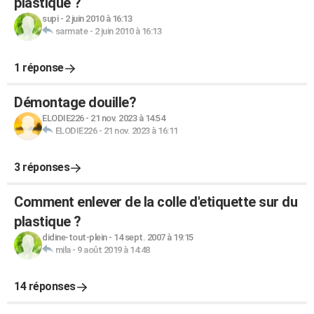
plastique ?
supi
-
2 juin 2010 à 16:13
sarmate
-
2 juin 2010 à 16:13
1 réponse
Démontage douille?
ELODIE226
-
21 nov. 2023 à 14:54
ELODIE226
-
21 nov. 2023 à 16:11
3 réponses
Comment enlever de la colle d'etiquette sur du
plastique ?
didine-tout-plein
-
14 sept. 2007 à 19:15
mila
-
9 août 2019 à 14:48
14 réponses