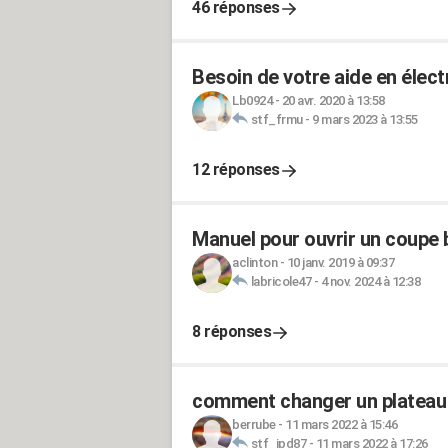
46 réponses
Besoin de votre aide en électr
Lb0924
-
20 avr. 2020 à 13:58
stf_frmu
-
9 mars 2023 à 13:55
12 réponses
Manuel pour ouvrir un coup
aclinton
-
10 janv. 2019 à 09:37
labricole47
-
4 nov. 2024 à 12:38
8 réponses
comment changer un plateau 
berrube
-
11 mars 2022 à 15:46
stf_jpd87
-
11 mars 2022 à 17:26