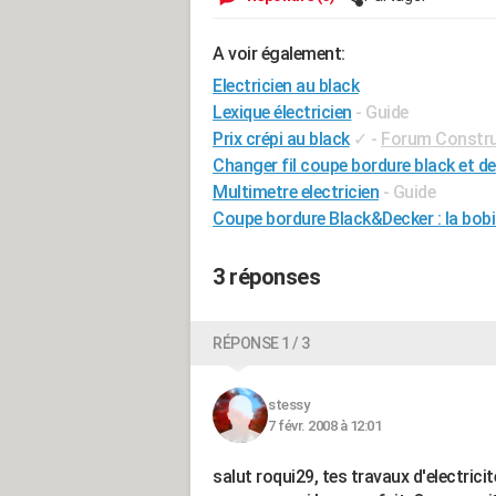
A voir également:
Electricien au black
Lexique électricien
- Guide
Prix crépi au black
✓
-
Forum Constru
Changer fil coupe bordure black et d
Multimetre electricien
- Guide
Coupe bordure Black&Decker : la bobi
3 réponses
RÉPONSE 1 / 3
stessy
7 févr. 2008 à 12:01
salut roqui29, tes travaux d'electricit