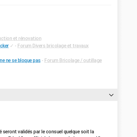
ction et rénovation
ecker
✓
-
Forum Divers bricolage et travaux
ne ne se bloque pas
-
Forum Bricolage / outillage
é seront validés par le consuel quelque soit la