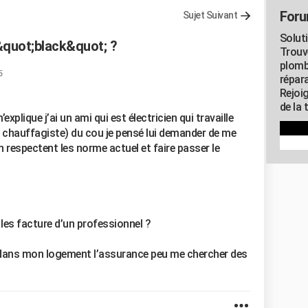
Foru
Sujet Suivant
Solut
 &quot;black&quot; ?
Trouv
plomb
5
répar
Rejoi
de la 
’explique j’ai un ami qui est électricien qui travaille
r, chauffagiste) du cou je pensé lui demander de me
en respectent les norme actuel et faire passer le
 les facture d’un professionnel ?
eu dans mon logement l’assurance peu me chercher des