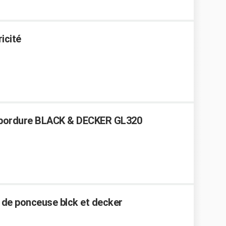
icité
e bordure BLACK & DECKER GL320
de ponceuse blck et decker