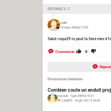
RÉPONSE 3 / 3
malin
19 mars 2008 à 17:50
Salut roqui29 tu peut la faire mes il 
0
Commenter
Répond
Discussions similaires
Combien coute un enduit proj
bazouk
-
1 juin 2009 à 13:21
LAMPE
-
16 juil. 2017 à 18:28