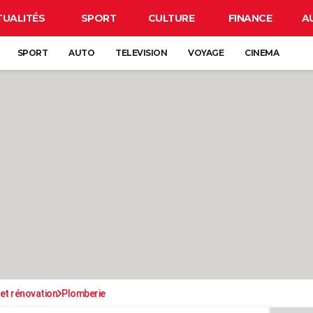
TUALITÉS
SPORT
CULTURE
FINANCE
A
SPORT
AUTO
TELEVISION
VOYAGE
CINEMA
et rénovation
Plomberie