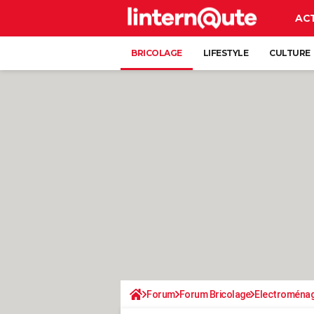
AC
BRICOLAGE
LIFESTYLE
CULTURE
Forum
Forum Bricolage
Electroména