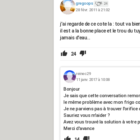
gregoops
24
28 févr. 2011 à 21:02
j'ai regarde de ce cote la : tout va bie
il est a la bonne place et le trou du 
jamais d'eau...
24
reinec29
11 janv. 2017 à 10:08
Bonjour
Je sais que cette conversation remon
le même problème avec mon frigo c
Je ne parviens pas à trouver l'orifice 
Sauriez vous m'aider ?
Avez vous trouvé la solution à votre 
Merci d'avance
14