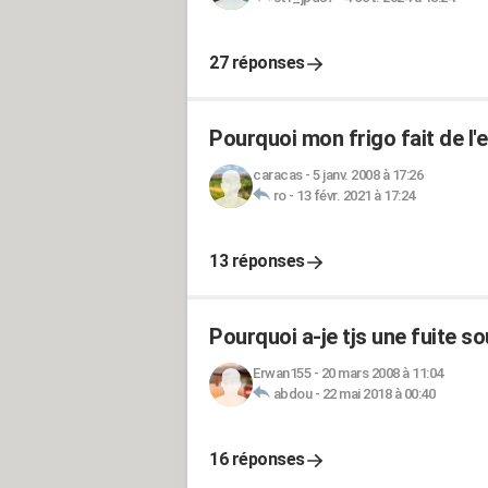
27 réponses
Pourquoi mon frigo fait de l'
caracas
-
5 janv. 2008 à 17:26
ro
-
13 févr. 2021 à 17:24
13 réponses
Pourquoi a-je tjs une fuite so
Erwan155
-
20 mars 2008 à 11:04
abdou
-
22 mai 2018 à 00:40
16 réponses