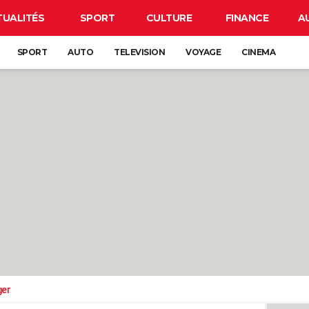
TUALITÉS
SPORT
CULTURE
FINANCE
A
SPORT
AUTO
TELEVISION
VOYAGE
CINEMA
ger