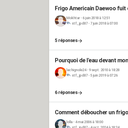
Frigo Americain Daewoo fuit 
Mokhtar
-
6 juin 2018 à 12:51
stf_jpd87
-
7 juin 2018 à 07:00
5 réponses
Pourquoi de l'eau devant mo
lachignole24
-
9 sept. 2010 à 18:28
stf_jpd87
-
5 juin 2019 à 07:26
6 réponses
Comment déboucher un frigo
lolla
-
4 mai 2006 à 18:00
stf_jpd87
-
4 oct. 2024 à 18:24