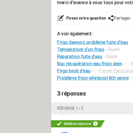
merci d'avance à vous tous pour votr
Posez votre question
Partager
A voir également:
Frigo daewoo problème fuite d'eau
Température d'un frigo
- Guide
Réparation fuite d'eau
- Guide
Bac récupération eau frigo plein
✓
-
F
Frigo bruit d'eau
✓
-
Forum Electrom
Problème frigo whirlpool 6th sense
-
3 réponses
RÉPONSE 1 / 3
Meilleure réponse