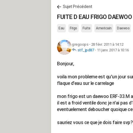
Sujet Précédent
FUITE D EAU FRIGO DAEWOO
Eau
Frigo
Fuite
Americain
Daewoo
gregoops
-
28 févr. 2011 à 14:12
stf_jpd87
-
11 janv. 2017 à 10:16
Bonjour,
voila mon probleme est qu'un jour s
flaque d'eau sur le carrelage
mon frigo est un daewoo ERF-33.M ave
il est a froid ventile donc je n'ai pas
eventuelement deboucher quoique ce
sauriez vous ce que je dois faire svp?