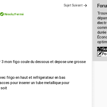
Foru
Sujet Suivant
Trouv
Résolu
/Fermé
dépan
élect
commu
durée
Écono
optimi
Sui
Po
ur 3 mon figo coule du dessous et depose une grosse
c frigo en haut et refrigerateur en bas
 d'acces pour inserer un tube metallique pour
 soit