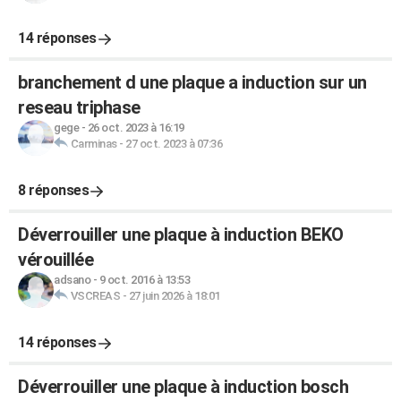
14 réponses
branchement d une plaque a induction sur un
reseau triphase
gege
-
26 oct. 2023 à 16:19
Carminas
-
27 oct. 2023 à 07:36
8 réponses
Déverrouiller une plaque à induction BEKO
vérouillée
adsano
-
9 oct. 2016 à 13:53
VSCREAS
-
27 juin 2026 à 18:01
14 réponses
Déverrouiller une plaque à induction bosch