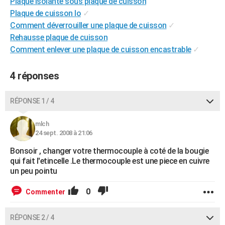
Plaque isolante sous plaque de cuisson
City break
Voyage de noces
Climat
Destinations
Voyage nature
Forum
+
PHOTO
Plaque de cuisson lo
✓
Comment déverrouiller une plaque de cuisson
✓
GUIDES D'ACHAT
Rehausse plaque de cuisson
Comment enlever une plaque de cuisson encastrable
✓
BONS PLANS
CARTE DE VOEUX
4 réponses
Carte Bonne année
Carte Pâques
Carte de Noël
Carte Saint-Valentin
Carte d'anniversaire
DICTIONNAIRE
RÉPONSE 1 / 4
Biographies
Expressions
Dictionnaire
Citations
Proverbes
PROGRAMME TV
mlch
24 sept. 2008 à 21:06
COPAINS D'AVANT
Bonsoir , changer votre thermocouple à coté de la bougie
Se connecter
Collèges
Universités
Service militaire
S'inscrire
Lycées
Primaires
Entreprises
Avis de recherche
AVIS DE DÉCÈS
qui fait l'etincelle .Le thermocouple est une piece en cuivre
un peu pointu
FORUM
0
Commenter
Lifestyle
Sport
Television
Cinema
Bricolage
Culture
Auto
Voyage
RÉPONSE 2 / 4