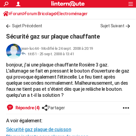
ACTUALITÉS
Forum
Forum Bricolage
Connexion
Electroménager
S'inscrire
Rechercher
Société
Education
Villes
Politique
Faits Divers
Monde
+
SPORT
Sujet Précédent
Sujet Suivant
Football
Cyclisme
Forum
Coupe du monde 2026
Tennis
Rugby
CULTURE
Sécurité gaz sur plaque chauffante
TNT
Cinéma
Musique
Programme TV
Streaming
Sorties cinéma
+
FINANCE
jean-luc44
-
Modifié le 24 sept. 2008 à 20:19
titi51 -
25 sept. 2008 à 13:41
Impôts
Immobilier
Banque
Crédit
Retraite
Epargne
Risques naturels par ville
Assurance
AUTO
bonjour, j'ai une plaque chauffante Rosière 3 gaz.
Réserver un essai
Berlines
Forum auto
Essais
Citadines
SUV
+
HIGH-TECH
L'allumage se fait en pressant le bouton d'ouverture de gaz
qui provoque également l'étincelle. Le feu tient après
Meilleur smartphone
Ordinateurs
Guide high-tech
Mobiles
Internet
Jeux vidéo
+
BRICOLAGE
quelque secondes normalement. Malheureusement, un des
feux ne tient pas et s'éteint dès que je relâche le bouton.
Aménagement intérieur
Cuisine
Jardinage
+
Forum
Extérieur
Salle de bains
Rangement
WEEK-END
quelqu'un a t-il la solution ?
Escapades
Expositions
Week-end nature
Guides de France
Patrimoine
Musées
+
LIFESTYLE
Répondre (4)
Partager
Bien-être
Mode
+
Art de vivre
Loisirs
Modes de vie
SANTE
A voir également:
Sécurité gaz plaque de cuisson
Guide de la santé
Médicaments
+
Alimentation
Maladies
Sommeil
VOYAGE