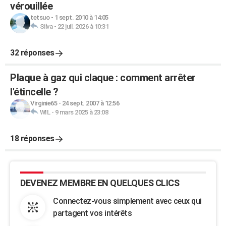
vérouillée
tetsuo
-
1 sept. 2010 à 14:05
Silva
-
22 juil. 2026 à 10:31
32 réponses
Plaque à gaz qui claque : comment arrêter
l'étincelle ?
Virginie65
-
24 sept. 2007 à 12:56
WIL
-
9 mars 2025 à 23:08
18 réponses
DEVENEZ MEMBRE EN QUELQUES CLICS
Connectez-vous simplement avec ceux qui
partagent vos intérêts