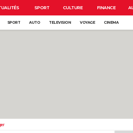
TUALITÉS
SPORT
CULTURE
FINANCE
A
SPORT
AUTO
TELEVISION
VOYAGE
CINEMA
ger