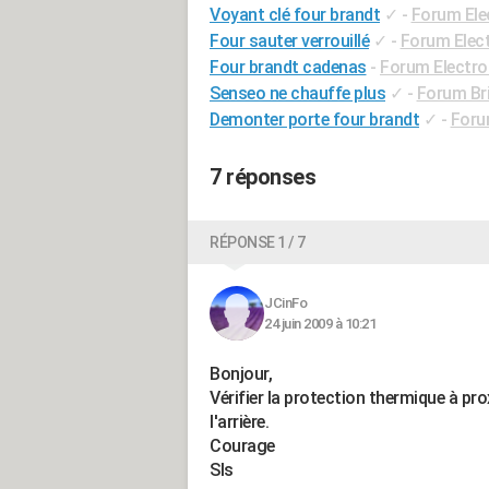
Voyant clé four brandt
✓
-
Forum El
Four sauter verrouillé
✓
-
Forum Elec
Four brandt cadenas
-
Forum Electr
Senseo ne chauffe plus
✓
-
Forum Bri
Demonter porte four brandt
✓
-
Foru
7 réponses
RÉPONSE 1 / 7
JCinFo
24 juin 2009 à 10:21
Bonjour,
Vérifier la protection thermique à pro
l'arrière.
Courage
Sls