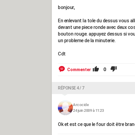
bonjour,
En enlevant la tole du dessus vous alle
devant une piece ronde avec deux coss
bouton rouge. appuyez dessus si vous 
un probleme de la minuterie.
Cdt
0
Commenter
RÉPONSE 4 / 7
Arcocide
24 juin 2009 à 11:23
Ok et est ce que le four doit être bra