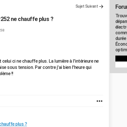
Foru
Sujet Suivant
Trouv
252 ne chauffe plus ?
dépan
élect
:58
commu
durée
Écono
optimi
celui ci ne chauffe plus. La lumière à l'intérieure ne
e sous tension. Par contre j'ai bien l'heure qui
blème !!
hauffe plus ?