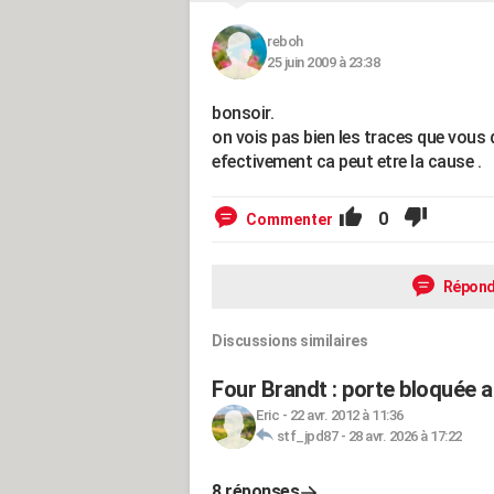
reboh
25 juin 2009 à 23:38
bonsoir.
on vois pas bien les traces que vous d
efectivement ca peut etre la cause .
0
Commenter
Répond
Discussions similaires
Four Brandt : porte bloquée a
Eric
-
22 avr. 2012 à 11:36
stf_jpd87
-
28 avr. 2026 à 17:22
8 réponses