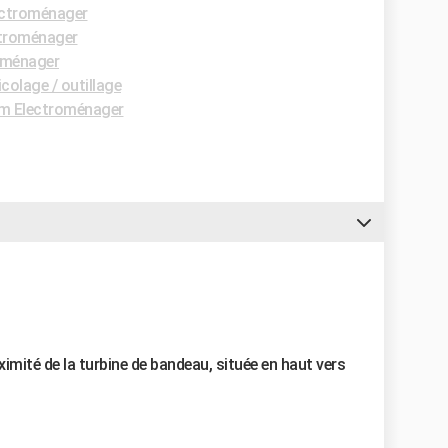
ectroménager
troménager
oménager
colage / outillage
m Electroménager
ximité de la turbine de bandeau, située en haut vers