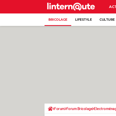
AC
BRICOLAGE
LIFESTYLE
CULTURE
Forum
Forum Bricolage
Electroména