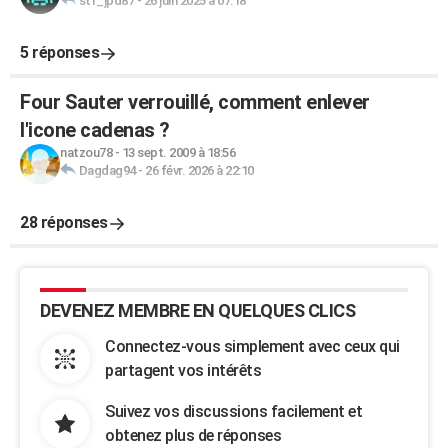
stf_jpd87
-
26 juin 2025 à 07:18
5 réponses
Four Sauter verrouillé, comment enlever
l'icone cadenas ?
natzou78
-
13 sept. 2009 à 18:56
Dagdag94
-
26 févr. 2026 à 22:10
28 réponses
DEVENEZ MEMBRE EN QUELQUES CLICS
Connectez-vous simplement avec ceux qui
partagent vos intérêts
Suivez vos discussions facilement et
obtenez plus de réponses