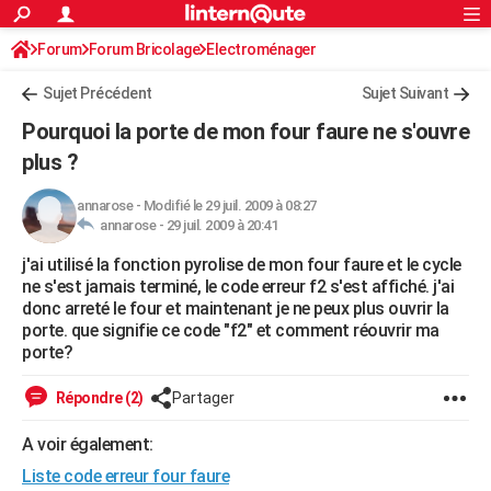
ACTUALITÉS
Forum
Forum Bricolage
Connexion
Electroménager
S'inscrire
Rechercher
Société
Education
Villes
Politique
Faits Divers
Monde
+
SPORT
Sujet Précédent
Sujet Suivant
Football
Cyclisme
Forum
Coupe du monde 2026
Tennis
Rugby
CULTURE
Pourquoi la porte de mon four faure ne s'ouvre
TNT
Cinéma
Musique
Programme TV
Streaming
Sorties cinéma
+
plus ?
FINANCE
Impôts
Immobilier
Banque
Crédit
Retraite
Epargne
Risques naturels par ville
Assurance
AUTO
annarose
-
Modifié le 29 juil. 2009 à 08:27
annarose -
29 juil. 2009 à 20:41
Réserver un essai
Berlines
Forum auto
Essais
Citadines
SUV
+
HIGH-TECH
j'ai utilisé la fonction pyrolise de mon four faure et le cycle
ne s'est jamais terminé, le code erreur f2 s'est affiché. j'ai
Meilleur smartphone
Ordinateurs
Guide high-tech
Mobiles
Internet
Jeux vidéo
+
BRICOLAGE
donc arreté le four et maintenant je ne peux plus ouvrir la
porte. que signifie ce code "f2" et comment réouvrir ma
Aménagement intérieur
Cuisine
Jardinage
+
Forum
Extérieur
Salle de bains
Rangement
WEEK-END
porte?
Escapades
Expositions
Week-end nature
Guides de France
Patrimoine
Musées
+
LIFESTYLE
Répondre (2)
Partager
Bien-être
Mode
+
Art de vivre
Loisirs
Modes de vie
SANTE
A voir également:
Guide de la santé
Médicaments
+
Alimentation
Maladies
Sommeil
VOYAGE
Liste code erreur four faure