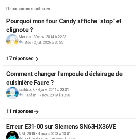
Discussions similaires
Pourquoi mon four Candy affiche "stop" et
clignote ?
Marion
-
30 nov. 2014 à 22:33
Bibi
-
2 juil. 2026 à 20:55
17 réponses
Comment changer l'ampoule d'éclairage de
cuisinière Faure ?
juchback
-
4 janv. 2011 à 23:31
Fanfan
-
7 nov. 2019 à 10:38
11 réponses
Erreur E31-00 sur Siemens SN63HX36VE
NM_2515
-
4 mars 2023 à 13:01