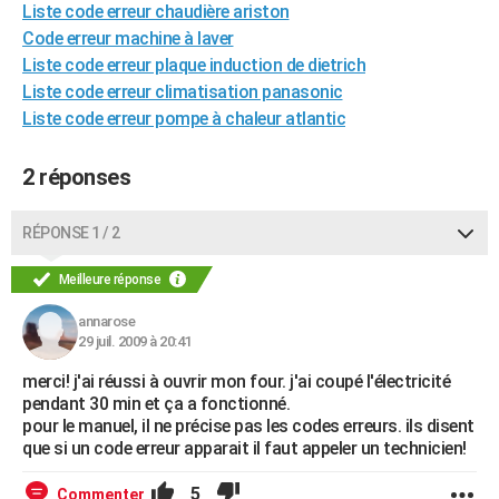
Liste code erreur chaudière ariston
City break
Voyage de noces
Climat
Destinations
Voyage nature
Forum
+
PHOTO
Code erreur machine à laver
Liste code erreur plaque induction de dietrich
GUIDES D'ACHAT
Liste code erreur climatisation panasonic
BONS PLANS
Liste code erreur pompe à chaleur atlantic
CARTE DE VOEUX
2 réponses
Carte Bonne année
Carte Pâques
Carte de Noël
Carte Saint-Valentin
Carte d'anniversaire
DICTIONNAIRE
RÉPONSE 1 / 2
Biographies
Expressions
Dictionnaire
Citations
Proverbes
PROGRAMME TV
Meilleure réponse
COPAINS D'AVANT
annarose
Se connecter
Collèges
Universités
Service militaire
S'inscrire
Lycées
Primaires
Entreprises
Avis de recherche
29 juil. 2009 à 20:41
AVIS DE DÉCÈS
merci! j'ai réussi à ouvrir mon four. j'ai coupé l'électricité
FORUM
pendant 30 min et ça a fonctionné.
pour le manuel, il ne précise pas les codes erreurs. ils disent
Lifestyle
Sport
Television
Cinema
Bricolage
Culture
Auto
Voyage
que si un code erreur apparait il faut appeler un technicien!
5
Commenter