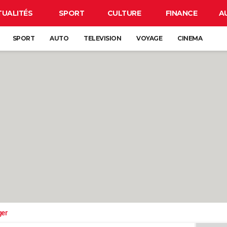
TUALITÉS
SPORT
CULTURE
FINANCE
A
SPORT
AUTO
TELEVISION
VOYAGE
CINEMA
ger