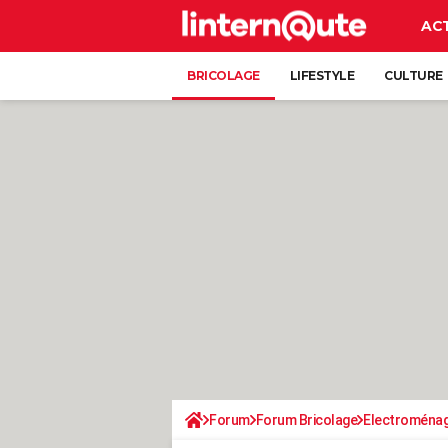
AC
BRICOLAGE
LIFESTYLE
CULTURE
Forum
Forum Bricolage
Electroména