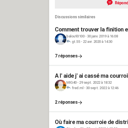
Répond
Discussions similaires
Comment trouver la finition 
balou93100
-
30 janv. 2019 à 16:08
gt.55
-
22 avr. 2020 à 14:30
7 réponses
A l' aide j' ai cassé ma courro
MIG40
-
29 sept. 2022 à 18:32
fred.ml
-
30 sept. 2022 à 12:46
2 réponses
Où faire ma courroie de distr