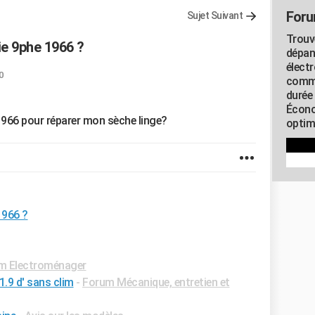
Foru
Sujet Suivant
Trouv
ie 9phe 1966 ?
dépan
élect
0
commu
durée
Écono
 1966 pour réparer mon sèche linge?
optimi
1966 ?
m Electroménager
.9 d' sans clim
-
Forum Mécanique, entretien et