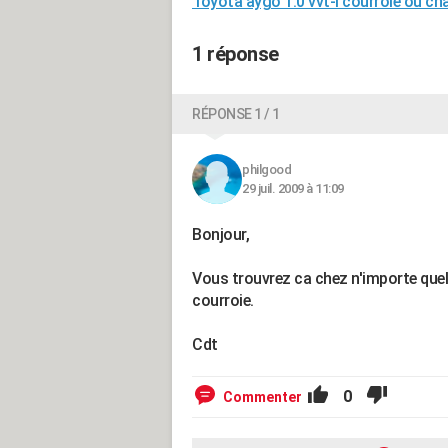
Toyota aygo 1.0 vvt-i courroie ou ch
1 réponse
RÉPONSE 1 / 1
philgood
29 juil. 2009 à 11:09
Bonjour,
Vous trouvrez ca chez n'importe quel 
courroie.
Cdt
0
Commenter