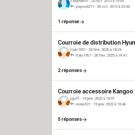
Stephen91
-
20 oct. 2013 à 19:00
papou4211
-
20 oct. 2013 à 20:44
1 réponse
Courroie de distribution Hyu
Italo1957
-
28 févr. 2025 à 18:24
Italo1957
-
28 févr. 2025 à 19:41
2 réponses
Courroie accessoire Kangoo 
yguff
-
19 janv. 2022 à 10:07
renard31
-
19 janv. 2022 à 18:46
5 réponses