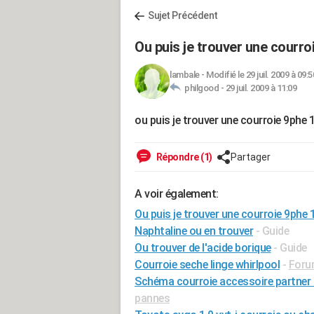
Sujet Précédent
Ou puis je trouver une courro
lambale
-
Modifié le 29 juil. 2009 à 09:5
philgood -
29 juil. 2009 à 11:09
ou puis je trouver une courroie 9phe
Répondre (1)
Partager
A voir également:
Ou puis je trouver une courroie 9phe 
Naphtaline ou en trouver
- Guide
Ou trouver de l'acide borique
- Guide
Courroie seche linge whirlpool
-
Foru
Schéma courroie accessoire partner 1
pannes