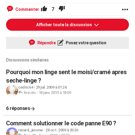
7
Commenter
Afficher toute la discussion
Répondre
Posez votre question
Discussions similaires
Pourquoi mon linge sent le moisi/cramé apres
seche-linge ?
cedric64
-
29 juil. 2009 à 01:24
bricolo
-
18 janv. 2015 à 18:09
6 réponses
Comment solutionner le code panne E90 ?
renard_jerome
-
28 oct. 2009 à 20:26