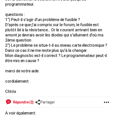
programmateur.
City break
Voyage de noces
Climat
Destinations
Voyage nature
Forum
+
PHOTO
questions :
GUIDES D'ACHAT
1°) Peut-il s'agir d'un problème de fusible ?
D'après ce que j'ai compris sur le forum, le fusible est
BONS PLANS
plutôt lié à la résistance... Or le courant arrivant bien en
amont je devrais avoir les diodes qui s'allument d'où ma
CARTE DE VOEUX
2ème question
2°) Le problème se situe-t-il au niveau carte électronique ?
Carte Bonne année
Carte Pâques
Carte de Noël
Carte Saint-Valentin
Carte d'anniversaire
DICTIONNAIRE
Dans ce cas il ne me reste plus qu'à la changer.
Mon diagnostic est-il correct ? Le programmateur peut-il
Biographies
Expressions
Dictionnaire
Citations
Proverbes
PROGRAMME TV
être mis en cause ?
COPAINS D'AVANT
merci de votre aide.
Se connecter
Collèges
Universités
Service militaire
S'inscrire
Lycées
Primaires
Entreprises
Avis de recherche
AVIS DE DÉCÈS
cordialement
FORUM
Chtrix
Lifestyle
Sport
Television
Cinema
Bricolage
Culture
Auto
Voyage
Répondre (2)
Partager
A voir également: