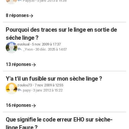
Papy35
-
5 janv. 2013 à 19:38
8 réponses
Pourquoi des traces sur le linge en sortie de
séche linge ?
euskual
-
5 nov. 2009 à 17:37
_Yvon
-
30 déc. 2025 à 14:07
13 réponses
Y'a t'il un fusible sur mon sèche linge ?
zoulou73
-
7 nov. 2009 à 12:55
papy
-
3 janv. 2012 à 15:22
16 réponses
Que signifie le code erreur EHO sur sèche-
linge Faure ?