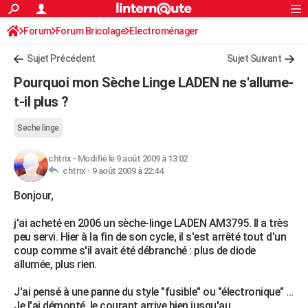
ACTUALITÉS
Forum
Forum Bricolage
Connexion
Electroménager
S'inscrire
Rechercher
Société
Education
Villes
Politique
Faits Divers
Monde
+
SPORT
Sujet Précédent
Sujet Suivant
Football
Cyclisme
Forum
Coupe du monde 2026
Tennis
Rugby
CULTURE
Pourquoi mon Sèche Linge LADEN ne s'allume-
TNT
Cinéma
Musique
Programme TV
Streaming
Sorties cinéma
+
t-il plus ?
FINANCE
Impôts
Immobilier
Banque
Crédit
Retraite
Epargne
Risques naturels par ville
Assurance
AUTO
Seche linge
Réserver un essai
Berlines
Forum auto
Essais
Citadines
SUV
+
HIGH-TECH
chtrix
-
Modifié le 9 août 2009 à 13:02
chtrix -
9 août 2009 à 22:44
Meilleur smartphone
Ordinateurs
Guide high-tech
Mobiles
Internet
Jeux vidéo
+
BRICOLAGE
Bonjour,
Aménagement intérieur
Cuisine
Jardinage
+
Forum
Extérieur
Salle de bains
Rangement
WEEK-END
j'ai acheté en 2006 un sèche-linge LADEN AM3795. Il a très
peu servi. Hier à la fin de son cycle, il s'est arrêté tout d'un
Escapades
Expositions
Week-end nature
Guides de France
Patrimoine
Musées
+
LIFESTYLE
coup comme s'il avait été débranché : plus de diode
allumée, plus rien.
Bien-être
Mode
+
Art de vivre
Loisirs
Modes de vie
SANTE
J'ai pensé à une panne du style "fusible" ou "électronique" ...
Guide de la santé
Médicaments
+
Alimentation
Maladies
Sommeil
VOYAGE
Je l'ai démonté. le courant arrive bien jusqu'au