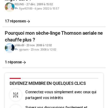
REUNS
-
27 déc. 2009 à 15:02
fgw92100
-
6 janv. 2022 à 15:57
17 réponses
Pourquoi mon sèche-linge Thomson aeriale ne
chauffe plus ?
philodil
-
23 nov. 2008 à 12:02
gpnam
-
23 nov. 2008 à 12:02
1 réponse
DEVENEZ MEMBRE EN QUELQUES CLICS
Connectez-vous simplement avec ceux qui
partagent vos intérêts
Suivez vos discussions facilement et