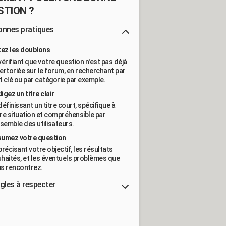
STION ?
onnes pratiques
tez les doublons
vérifiant que votre question n'est pas déjà
ertoriée sur le forum, en recherchant par
 clé ou par catégorie par exemple.
igez un titre clair
définissant un titre court, spécifique à
re situation et compréhensible par
nsemble des utilisateurs.
umez votre question
précisant votre objectif, les résultats
haités, et les éventuels problèmes que
s rencontrez.
ègles à respecter