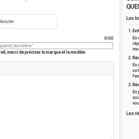
QUE
Les b
Discuter
Evi
En 
0/60
rép
mot
l, merci de préciser la marque et le modèle.
Réd
En 
vot
l'e
Rés
En 
sou
vou
Les r