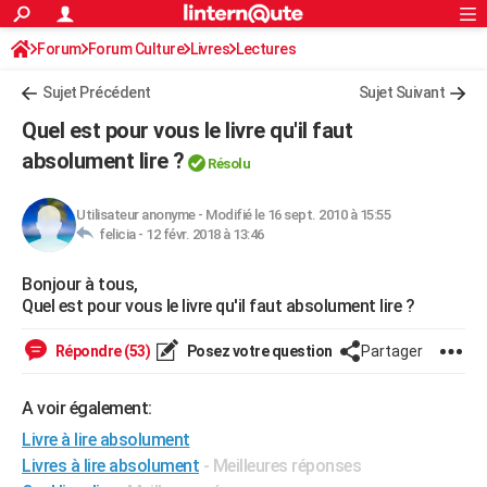
ACTUALITÉS
Forum
Forum Culture
Livres
Connexion
S'inscrire
Lectures
Rechercher
Société
Education
Villes
Politique
Faits Divers
Monde
+
SPORT
Sujet Précédent
Sujet Suivant
Football
Cyclisme
Forum
Coupe du monde 2026
Tennis
Rugby
CULTURE
Quel est pour vous le livre qu'il faut
TNT
Cinéma
Musique
Programme TV
Streaming
Sorties cinéma
+
absolument lire ?
FINANCE
Résolu
Impôts
Immobilier
Banque
Crédit
Retraite
Epargne
Risques naturels par ville
Assurance
AUTO
Utilisateur anonyme
-
Modifié le 16 sept. 2010 à 15:55
felicia -
12 févr. 2018 à 13:46
Réserver un essai
Berlines
Forum auto
Essais
Citadines
SUV
+
HIGH-TECH
Bonjour à tous,
Meilleur smartphone
Ordinateurs
Guide high-tech
Mobiles
Internet
Jeux vidéo
+
BRICOLAGE
Quel est pour vous le livre qu'il faut absolument lire ?
Aménagement intérieur
Cuisine
Jardinage
+
Forum
Extérieur
Salle de bains
Rangement
WEEK-END
Répondre (53)
Posez votre question
Partager
Escapades
Expositions
Week-end nature
Guides de France
Patrimoine
Musées
+
LIFESTYLE
A voir également:
Bien-être
Mode
+
Art de vivre
Loisirs
Modes de vie
SANTE
Livre à lire absolument
Guide de la santé
Médicaments
+
Alimentation
Maladies
Sommeil
Livres à lire absolument
- Meilleures réponses
VOYAGE