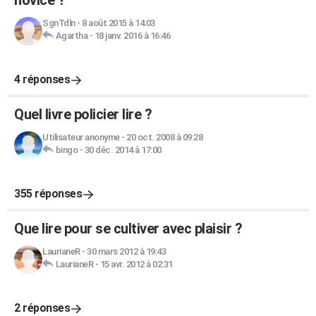
novice ?
SgnTdln
-
8 août 2015 à 14:03
Agartha
-
18 janv. 2016 à 16:46
4 réponses
Quel livre policier lire ?
Utilisateur anonyme
-
20 oct. 2008 à 09:28
bingo
-
30 déc. 2014 à 17:00
355 réponses
Que lire pour se cultiver avec plaisir ?
LaurianeR
-
30 mars 2012 à 19:43
LaurianeR
-
15 avr. 2012 à 02:31
2 réponses