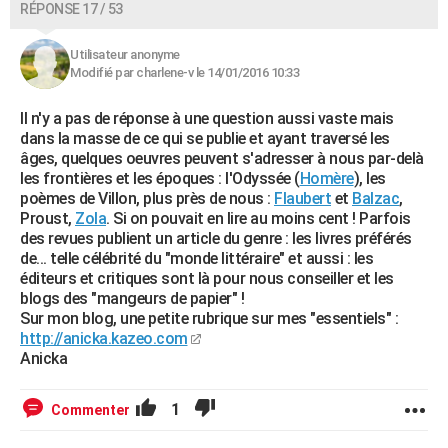
RÉPONSE 17 / 53
Utilisateur anonyme
Modifié par charlene-v le 14/01/2016 10:33
Il n'y a pas de réponse à une question aussi vaste mais
dans la masse de ce qui se publie et ayant traversé les
âges, quelques oeuvres peuvent s'adresser à nous par-delà
les frontières et les époques : l'Odyssée (
Homère
), les
poèmes de Villon, plus près de nous :
Flaubert
et
Balzac
,
Proust,
Zola
. Si on pouvait en lire au moins cent ! Parfois
des revues publient un article du genre : les livres préférés
de... telle célébrité du "monde littéraire" et aussi : les
éditeurs et critiques sont là pour nous conseiller et les
blogs des "mangeurs de papier" !
Sur mon blog, une petite rubrique sur mes "essentiels" :
http://anicka.kazeo.com
Anicka
1
Commenter