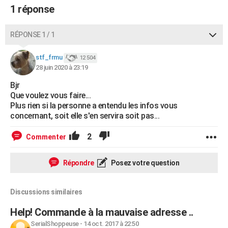
1 réponse
City break
Voyage de noces
Climat
Destinations
Voyage nature
Forum
+
PHOTO
GUIDES D'ACHAT
RÉPONSE 1 / 1
BONS PLANS
stf_frmu
12 504
28 juin 2020 à 23:19
CARTE DE VOEUX
Bjr
Carte Bonne année
Carte Pâques
Carte de Noël
Carte Saint-Valentin
Carte d'anniversaire
DICTIONNAIRE
Que voulez vous faire...
Plus rien si la personne a entendu les infos vous
Biographies
Expressions
Dictionnaire
Citations
Proverbes
concernant, soit elle s'en servira soit pas...
PROGRAMME TV
COPAINS D'AVANT
2
Commenter
Se connecter
Collèges
Universités
Service militaire
S'inscrire
Lycées
Primaires
Entreprises
Avis de recherche
AVIS DE DÉCÈS
Répondre
Posez votre question
FORUM
Discussions similaires
Lifestyle
Sport
Television
Cinema
Bricolage
Culture
Auto
Voyage
Help! Commande à la mauvaise adresse ..
SerialShoppeuse
-
14 oct. 2017 à 22:50