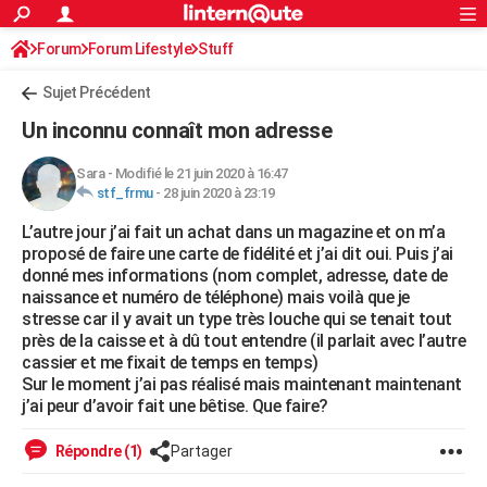
ACTUALITÉS
Forum
Forum Lifestyle
Stuff
Connexion
S'inscrire
Rechercher
Société
Education
Villes
Politique
Faits Divers
Monde
+
SPORT
Sujet Précédent
Football
Cyclisme
Forum
Coupe du monde 2026
Tennis
Rugby
CULTURE
Un inconnu connaît mon adresse
TNT
Cinéma
Musique
Programme TV
Streaming
Sorties cinéma
+
FINANCE
Sara
-
Modifié le 21 juin 2020 à 16:47
stf_frmu
-
28 juin 2020 à 23:19
Impôts
Immobilier
Banque
Crédit
Retraite
Epargne
Risques naturels par ville
Assurance
AUTO
L’autre jour j’ai fait un achat dans un magazine et on m’a
Réserver un essai
Berlines
Forum auto
Essais
Citadines
SUV
+
HIGH-TECH
proposé de faire une carte de fidélité et j’ai dit oui. Puis j’ai
donné mes informations (nom complet, adresse, date de
Meilleur smartphone
Ordinateurs
Guide high-tech
Mobiles
Internet
Jeux vidéo
+
BRICOLAGE
naissance et numéro de téléphone) mais voilà que je
stresse car il y avait un type très louche qui se tenait tout
Aménagement intérieur
Cuisine
Jardinage
+
Forum
Extérieur
Salle de bains
Rangement
WEEK-END
près de la caisse et à dû tout entendre (il parlait avec l’autre
cassier et me fixait de temps en temps)
Escapades
Expositions
Week-end nature
Guides de France
Patrimoine
Musées
+
LIFESTYLE
Sur le moment j’ai pas réalisé mais maintenant maintenant
j’ai peur d’avoir fait une bêtise. Que faire?
Bien-être
Mode
+
Art de vivre
Loisirs
Modes de vie
SANTE
Répondre (1)
Partager
Guide de la santé
Médicaments
+
Alimentation
Maladies
Sommeil
VOYAGE