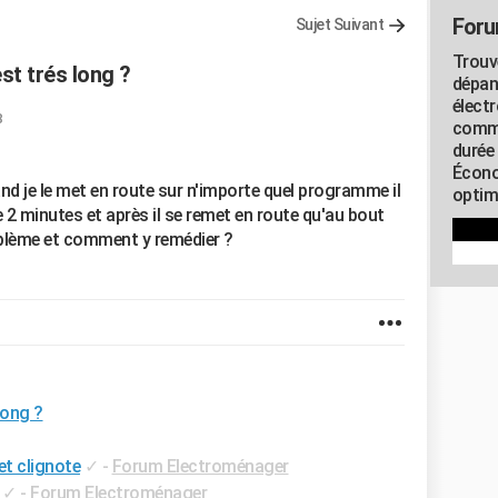
Foru
Sujet Suivant
Trouv
st trés long ?
dépan
élect
8
commu
durée
Écono
and je le met en route sur n'importe quel programme il
optimi
2 minutes et après il se remet en route qu'au bout
roblème et comment y remédier ?
long ?
et clignote
✓
-
Forum Electroménager
✓
-
Forum Electroménager