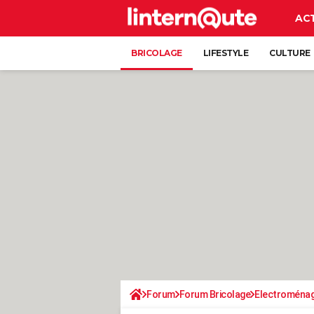
AC
BRICOLAGE
LIFESTYLE
CULTURE
Forum
Forum Bricolage
Electroména