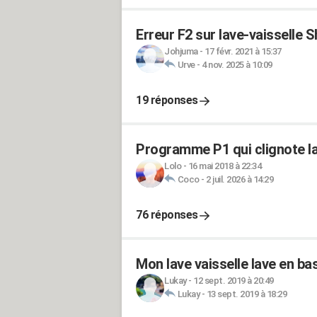
Erreur F2 sur lave-vaisselle 
Johjuma
-
17 févr. 2021 à 15:37
Urve
-
4 nov. 2025 à 10:09
19 réponses
Programme P1 qui clignote la
Lolo
-
16 mai 2018 à 22:34
Coco
-
2 juil. 2026 à 14:29
76 réponses
Mon lave vaisselle lave en bas,
Lukay
-
12 sept. 2019 à 20:49
Lukay
-
13 sept. 2019 à 18:29