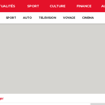
TUALITÉS
SPORT
CULTURE
FINANCE
A
SPORT
AUTO
TELEVISION
VOYAGE
CINEMA
ger