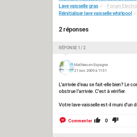
Lave vaisselle gras
✓
-
Forum Electr
Réinitialiser lave vaisselle whirlpool
✓
2 réponses
RÉPONSE 1 / 2
Mathieu en Espagne
21 nov. 2009 à 11:51
L'arrivée d'eau se fait-elle bien? Le 
obstrue l'arrivée. C'est à vérifier.
Votre lave-vaisselle est-il muni d'un d
0
Commenter