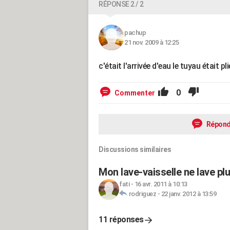
RÉPONSE 2 / 2
pachup
21 nov. 2009 à 12:25
c'était l'arrivée d'eau le tuyau était
0
Commenter
Répond
Discussions similaires
Mon lave-vaisselle ne lave plu
fati
-
16 avr. 2011 à 10:13
rodriguez
-
22 janv. 2012 à 13:59
11 réponses