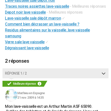
Lave-vaisselle sale dépôt noir
City break
Voyage de noces
Climat
Destinations
Voyage nature
Forum
+
Traces noires assiettes lave-vaisselle
- Meilleures réponses
PHOTO
Depot noir lave vaisselle
- Meilleures réponses
GUIDES D'ACHAT
Lave-vaisselle sale dépôt marron
✓
Comment bien décrasser un lave-vaisselle ?
BONS PLANS
Residus alimentaires sur la vaisselle..lave vaisselle
samsung
CARTE DE VOEUX
Verre sale lave vaisselle
✓
Carte Bonne année
Carte Pâques
Carte de Noël
Carte Saint-Valentin
Carte d'anniversaire
DICTIONNAIRE
Dégraissant lave vaisselle
Biographies
Expressions
Dictionnaire
Citations
Proverbes
PROGRAMME TV
2 réponses
COPAINS D'AVANT
RÉPONSE 1 / 2
Se connecter
Collèges
Universités
Service militaire
S'inscrire
Lycées
Primaires
Entreprises
Avis de recherche
AVIS DE DÉCÈS
Meilleure réponse
FORUM
Mathieu en Espagne
Lifestyle
Sport
Television
Cinema
Bricolage
Culture
Auto
Voyage
21 nov. 2009 à 14:35
Mon lave-vaisselle est un Arthur Martin ASF 65090.