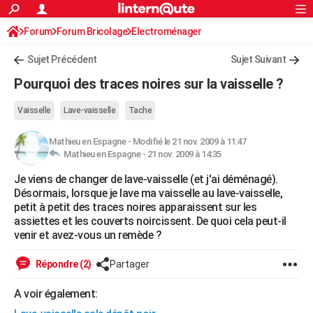
ACTUALITÉS
Forum
Forum Bricolage
Connexion
Electroménager
S'inscrire
Rechercher
Société
Education
Villes
Politique
Faits Divers
Monde
+
SPORT
Sujet Précédent
Sujet Suivant
Football
Cyclisme
Forum
Coupe du monde 2026
Tennis
Rugby
CULTURE
Pourquoi des traces noires sur la vaisselle ?
TNT
Cinéma
Musique
Programme TV
Streaming
Sorties cinéma
+
FINANCE
Vaisselle
Lave-vaisselle
Tache
Impôts
Immobilier
Banque
Crédit
Retraite
Epargne
Risques naturels par ville
Assurance
AUTO
Mathieu en Espagne
-
Modifié le 21 nov. 2009 à 11:47
Mathieu en Espagne -
21 nov. 2009 à 14:35
Réserver un essai
Berlines
Forum auto
Essais
Citadines
SUV
+
HIGH-TECH
Je viens de changer de lave-vaisselle (et j'ai déménagé).
Meilleur smartphone
Ordinateurs
Guide high-tech
Mobiles
Internet
Jeux vidéo
+
BRICOLAGE
Désormais, lorsque je lave ma vaisselle au lave-vaisselle,
petit à petit des traces noires apparaissent sur les
Aménagement intérieur
Cuisine
Jardinage
+
Forum
Extérieur
Salle de bains
Rangement
WEEK-END
assiettes et les couverts noircissent. De quoi cela peut-il
venir et avez-vous un remède ?
Escapades
Expositions
Week-end nature
Guides de France
Patrimoine
Musées
+
LIFESTYLE
Répondre (2)
Partager
Bien-être
Mode
+
Art de vivre
Loisirs
Modes de vie
SANTE
A voir également:
Guide de la santé
Médicaments
+
Alimentation
Maladies
Sommeil
VOYAGE