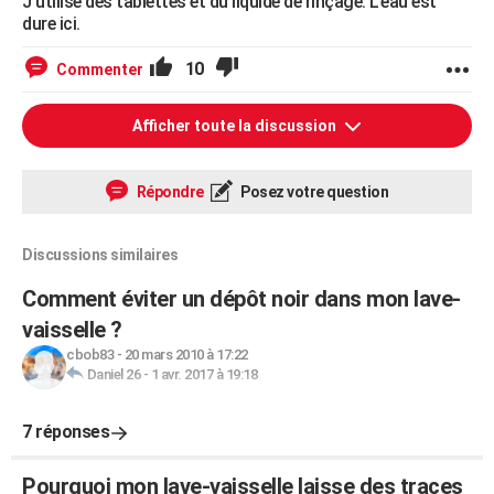
J'utilise des tablettes et du liquide de rinçage. L'eau est
dure ici.
10
Commenter
Afficher toute la discussion
Répondre
Posez votre question
Discussions similaires
Comment éviter un dépôt noir dans mon lave-
vaisselle ?
cbob83
-
20 mars 2010 à 17:22
Daniel 26
-
1 avr. 2017 à 19:18
7 réponses
Pourquoi mon lave-vaisselle laisse des traces