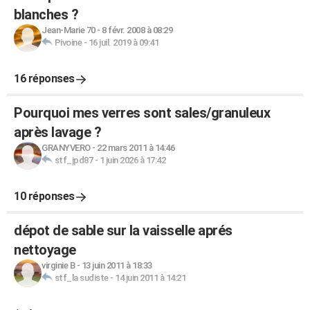
blanches ?
Jean-Marie 70
-
8 févr. 2008 à 08:29
Pivoine
-
16 juil. 2019 à 09:41
16 réponses
Pourquoi mes verres sont sales/granuleux
après lavage ?
GRANYVERO
-
22 mars 2011 à 14:46
stf_jpd87
-
1 juin 2026 à 17:42
10 réponses
dépot de sable sur la vaisselle aprés
nettoyage
virginie B
-
13 juin 2011 à 18:33
stf_la sudiste
-
14 juin 2011 à 14:21