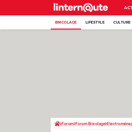
AC
BRICOLAGE
LIFESTYLE
CULTURE
Forum
Forum Bricolage
Electroména