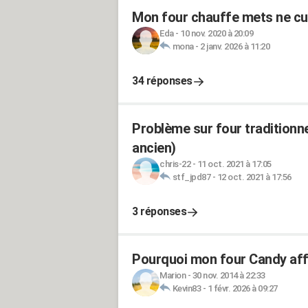
Mon four chauffe mets ne cui
Eda
-
10 nov. 2020 à 20:09
mona
-
2 janv. 2026 à 11:20
34 réponses
Problème sur four traditionn
ancien)
chris-22
-
11 oct. 2021 à 17:05
stf_jpd87
-
12 oct. 2021 à 17:56
3 réponses
Pourquoi mon four Candy affi
Marion
-
30 nov. 2014 à 22:33
Kevin83
-
1 févr. 2026 à 09:27