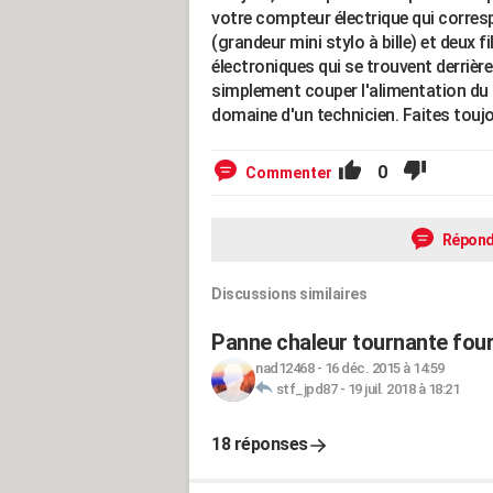
votre compteur électrique qui corres
(grandeur mini stylo à bille) et deux f
électroniques qui se trouvent derrière
simplement couper l'alimentation du f
domaine d'un technicien. Faites toujo
0
Commenter
Répond
Discussions similaires
Panne chaleur tournante four
nad12468
-
16 déc. 2015 à 14:59
stf_jpd87
-
19 juil. 2018 à 18:21
18 réponses