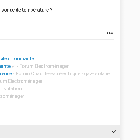
la sonde de température ?
aleur tournante
nante
✓
-
Forum Electroménager
reuse
-
Forum Chauffe-eau électrique - gaz- solaire
rum Electroménager
 Isolation
troménager