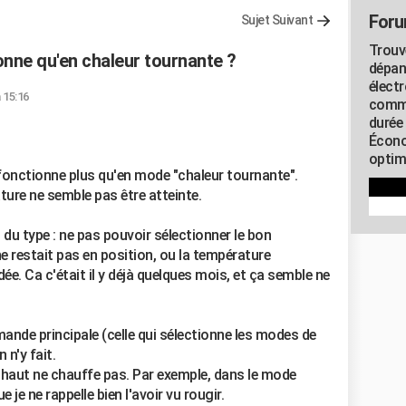
Foru
Sujet Suivant
Trouv
nne qu'en chaleur tournante ?
dépan
élect
 15:16
commu
durée
Écono
optimi
onctionne plus qu'en mode "chaleur tournante".
ure ne semble pas être atteinte.
 du type : ne pas pouvoir sélectionner le bon
e restait pas en position, ou la température
e. Ca c'était il y déjà quelques mois, et ça semble ne
ande principale (celle qui sélectionne les modes de
 n'y fait.
u haut ne chauffe pas. Par exemple, dans le mode
e je ne rappelle bien l'avoir vu rougir.