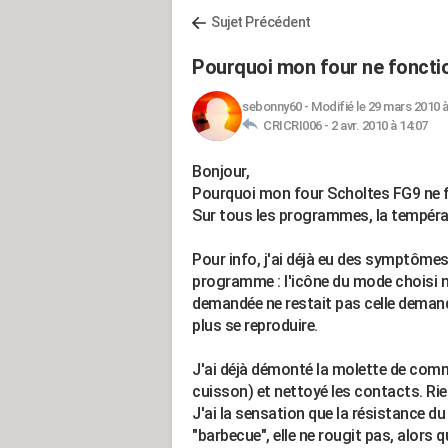
Sujet Précédent
Pourquoi mon four ne fonctio
sebonny60
-
Modifié le 29 mars 2010 à
CRICRI006 -
2 avr. 2010 à 14:07
Bonjour,
Pourquoi mon four Scholtes FG9 ne f
Sur tous les programmes, la températ
Pour info, j'ai déjà eu des symptômes
programme : l'icône du mode choisi n
demandée ne restait pas celle demandé
plus se reproduire.
J'ai déjà démonté la molette de comm
cuisson) et nettoyé les contacts. Rien
J'ai la sensation que la résistance d
"barbecue", elle ne rougit pas, alors qu