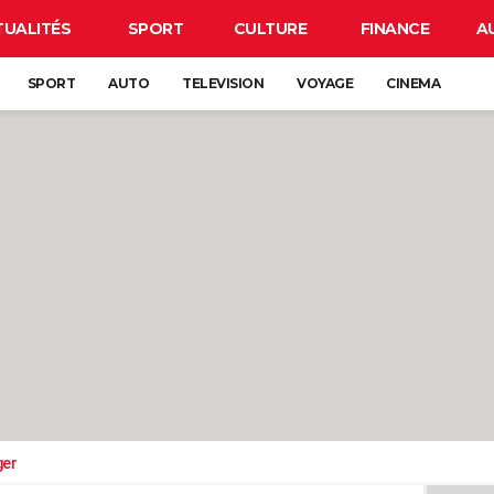
TUALITÉS
SPORT
CULTURE
FINANCE
A
SPORT
AUTO
TELEVISION
VOYAGE
CINEMA
ger