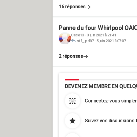
16 réponses
Panne du four Whirlpool OA
Cece13
-
3 juin 2021 à 21:41
stf_jpd87
-
5 juin 2021 à 07:07
2 réponses
DEVENEZ MEMBRE EN QUELQ
Connectez-vous simpleme
Suivez vos discussions 