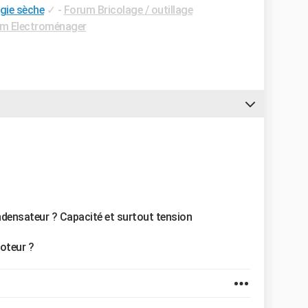
gie sèche
✓
-
Forum Bricolage / outillage
m Electroménager
densateur ? Capacité et surtout tension
moteur ?