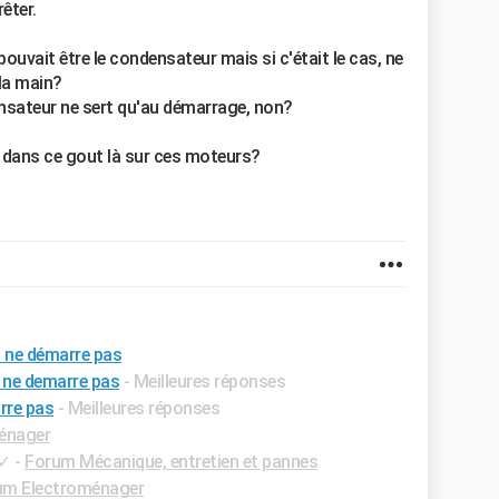
êter.
pouvait être le condensateur mais si c'était le cas, ne
 la main?
densateur ne sert qu'au démarrage, non?
e dans ce gout là sur ces moteurs?
 ne démarre pas
 ne demarre pas
- Meilleures réponses
rre pas
- Meilleures réponses
énager
✓
-
Forum Mécanique, entretien et pannes
um Electroménager