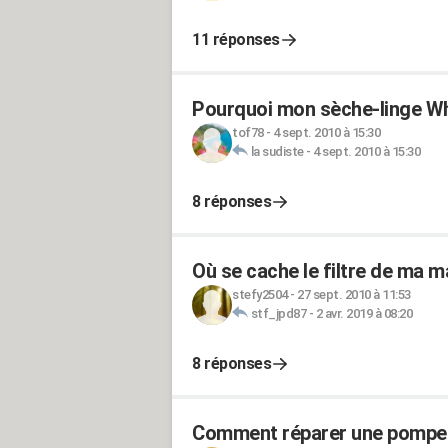
11 réponses
Pourquoi mon sèche-linge Whi
tof78
-
4 sept. 2010 à 15:30
la sudiste
-
4 sept. 2010 à 15:30
8 réponses
Où se cache le filtre de ma m
stefy2504
-
27 sept. 2010 à 11:53
stf_jpd87
-
2 avr. 2019 à 08:20
8 réponses
Comment réparer une pompe d