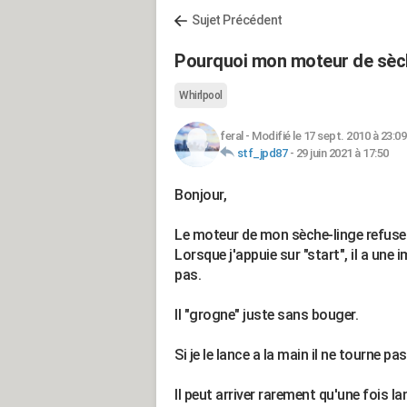
Sujet Précédent
Pourquoi mon moteur de sèch
Whirlpool
feral
-
Modifié le 17 sept. 2010 à 23:09
stf_jpd87
-
29 juin 2021 à 17:50
Bonjour,
Le moteur de mon sèche-linge refuse
Lorsque j'appuie sur "start", il a une
pas.
Il "grogne" juste sans bouger.
Si je le lance a la main il ne tourne pa
Il peut arriver rarement qu'une fois l