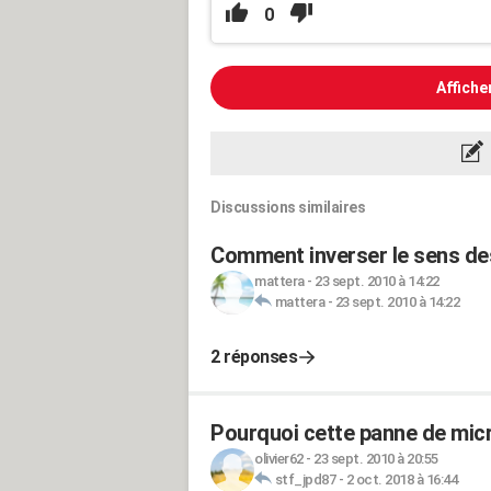
0
Affiche
Discussions similaires
Comment inverser le sens des
mattera
-
23 sept. 2010 à 14:22
mattera
-
23 sept. 2010 à 14:22
2 réponses
Pourquoi cette panne de mic
olivier62
-
23 sept. 2010 à 20:55
stf_jpd87
-
2 oct. 2018 à 16:44