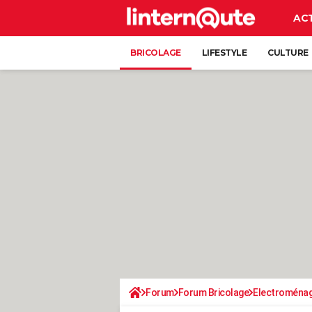
AC
BRICOLAGE
LIFESTYLE
CULTURE
Forum
Forum Bricolage
Electroména