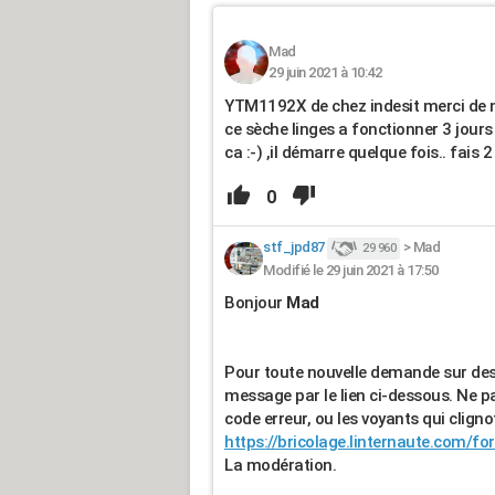
Mad
29 juin 2021 à 10:42
YTM1192X de chez indesit merci de m
ce sèche linges a fonctionner 3 jours
ca :-) ,il démarre quelque fois.. fais 2
0
stf_jpd87
>
Mad
29 960
Modifié le 29 juin 2021 à 17:50
Bonjour
Mad
Pour toute nouvelle demande sur des 
message par le lien ci-dessous. Ne pa
code erreur, ou les voyants qui clign
https://bricolage.linternaute.com/
La modération.