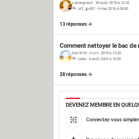
Lannegrand
-
30 août 2010 à 15:22
stf_jpd87
-
6 mai 2016 à 08:00
13 réponses
Comment nettoyer le bac de r
ben7610
-
3 oct. 2010 à 13:23
celia
-
6 août 2025 à 16:05
28 réponses
DEVENEZ MEMBRE EN QUELQ
Connectez-vous simpleme