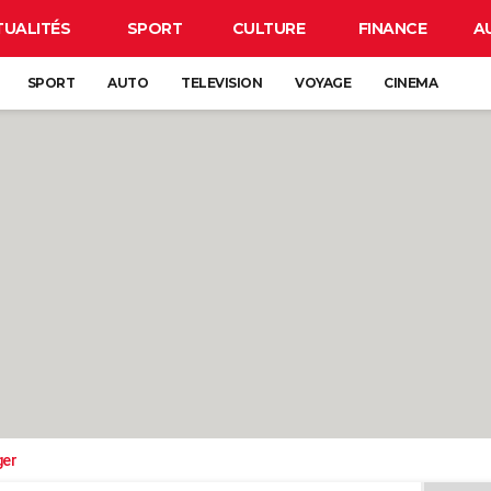
TUALITÉS
SPORT
CULTURE
FINANCE
A
SPORT
AUTO
TELEVISION
VOYAGE
CINEMA
ger