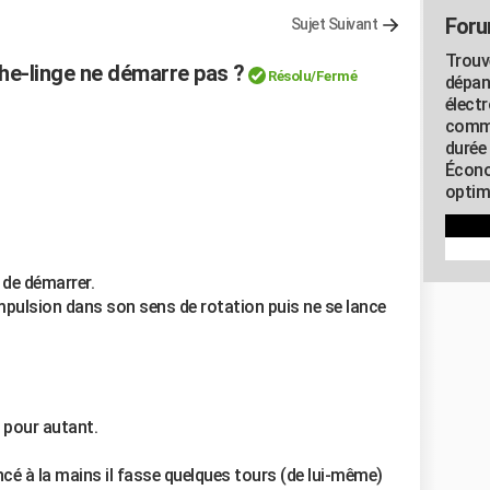
Foru
Sujet Suivant
Trouv
e-linge ne démarre pas ?
Résolu/Fermé
dépan
élect
commu
durée
Écono
optimi
 de démarrer.
 impulsion dans son sens de rotation puis ne se lance
s pour autant.
ancé à la mains il fasse quelques tours (de lui-même)