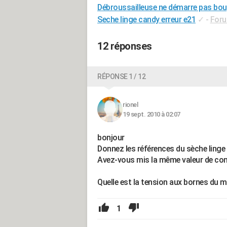
Débroussailleuse ne démarre pas bou
Seche linge candy erreur e21
✓
-
Foru
12 réponses
RÉPONSE 1 / 12
rionel
19 sept. 2010 à 02:07
bonjour
Donnez les références du sèche linge
Avez-vous mis la même valeur de con
Quelle est la tension aux bornes du 
1