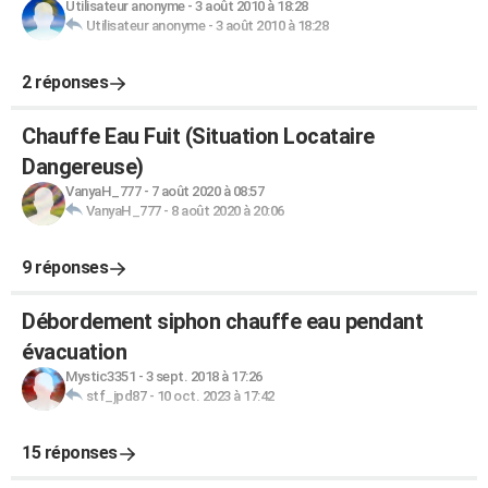
Utilisateur anonyme
-
3 août 2010 à 18:28
Utilisateur anonyme
-
3 août 2010 à 18:28
2 réponses
Chauffe Eau Fuit (Situation Locataire
Dangereuse)
VanyaH_777
-
7 août 2020 à 08:57
VanyaH_777
-
8 août 2020 à 20:06
9 réponses
Débordement siphon chauffe eau pendant
évacuation
Mystic3351
-
3 sept. 2018 à 17:26
stf_jpd87
-
10 oct. 2023 à 17:42
15 réponses