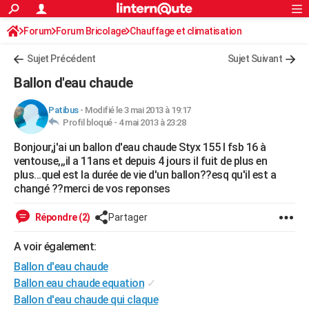
ACTUALITÉS
Forum
Forum Bricolage
Connexion
Chauffage et climatisation
S'inscrire
Rechercher
Société
Education
Villes
Politique
Faits Divers
Monde
+
SPORT
Sujet Précédent
Sujet Suivant
Football
Cyclisme
Forum
Coupe du monde 2026
Tennis
Rugby
CULTURE
Ballon d'eau chaude
TNT
Cinéma
Musique
Programme TV
Streaming
Sorties cinéma
+
FINANCE
Patibus
-
Modifié le 3 mai 2013 à 19:17
Profil bloqué -
4 mai 2013 à 23:28
Impôts
Immobilier
Banque
Crédit
Retraite
Epargne
Risques naturels par ville
Assurance
AUTO
Bonjour,j'ai un ballon d'eau chaude Styx 155 l fsb 16 à
Réserver un essai
Berlines
Forum auto
Essais
Citadines
SUV
+
HIGH-TECH
ventouse,,,il a 11ans et depuis 4 jours il fuit de plus en
plus...quel est la durée de vie d'un ballon??esq qu'il est a
Meilleur smartphone
Ordinateurs
Guide high-tech
Mobiles
Internet
Jeux vidéo
+
BRICOLAGE
changé ??merci de vos reponses
Aménagement intérieur
Cuisine
Jardinage
+
Forum
Extérieur
Salle de bains
Rangement
WEEK-END
Répondre (2)
Partager
Escapades
Expositions
Week-end nature
Guides de France
Patrimoine
Musées
+
LIFESTYLE
A voir également:
Ballon d'eau chaude
Bien-être
Mode
+
Art de vivre
Loisirs
Modes de vie
SANTE
Ballon eau chaude equation
✓
Guide de la santé
Médicaments
+
Alimentation
Maladies
Sommeil
VOYAGE
Ballon d'eau chaude qui claque