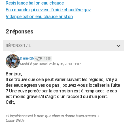
Resistance ballon eau chaude
City break
Voyage de noces
Climat
Destinations
Voyage nature
Forum
+
PHOTO
Eau chaude qui devient froide chaudière gaz
Vidange ballon eau chaude ariston
GUIDES D'ACHAT
BONS PLANS
2 réponses
CARTE DE VOEUX
RÉPONSE 1 / 2
Carte Bonne année
Carte Pâques
Carte de Noël
Carte Saint-Valentin
Carte d'anniversaire
DICTIONNAIRE
Daniel 26
4 688
Biographies
Expressions
Dictionnaire
Citations
Proverbes
Modifié par Daniel 26 le 4/05/2013 11:07
PROGRAMME TV
Bonjour,
COPAINS D'AVANT
Il se trouve que cela peut varier suivant les régions, s'il y à
des eaux agressives ou pas , pouvez-vous localiser la fuite
Se connecter
Collèges
Universités
Service militaire
S'inscrire
Lycées
Primaires
Entreprises
Avis de recherche
AVIS DE DÉCÈS
? Une cuve percée par la corrosion est à remplacer, le cas
est moins grave s'il s'agit d'un raccord ou d'un joint.
FORUM
Cdlt,
Lifestyle
Sport
Television
Cinema
Bricolage
Culture
Auto
Voyage
« L'expérience est le nom que chacun donne à ses erreurs. »
Oscar Wilde