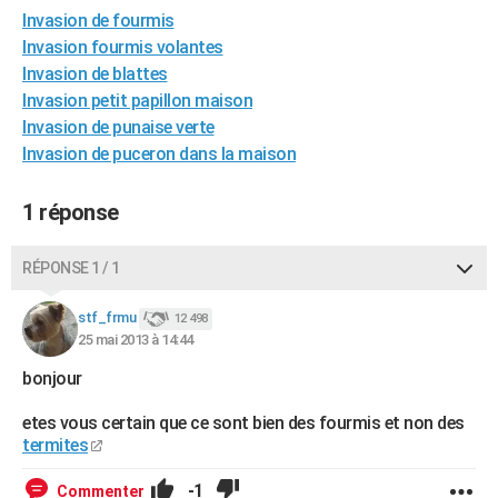
Invasion de fourmis
City break
Voyage de noces
Climat
Destinations
Voyage nature
Forum
+
PHOTO
Invasion fourmis volantes
GUIDES D'ACHAT
Invasion de blattes
Invasion petit papillon maison
BONS PLANS
Invasion de punaise verte
Invasion de puceron dans la maison
CARTE DE VOEUX
Carte Bonne année
Carte Pâques
Carte de Noël
Carte Saint-Valentin
Carte d'anniversaire
DICTIONNAIRE
1 réponse
Biographies
Expressions
Dictionnaire
Citations
Proverbes
PROGRAMME TV
RÉPONSE 1 / 1
COPAINS D'AVANT
stf_frmu
12 498
Se connecter
Collèges
Universités
Service militaire
S'inscrire
Lycées
Primaires
Entreprises
Avis de recherche
25 mai 2013 à 14:44
AVIS DE DÉCÈS
bonjour
FORUM
etes vous certain que ce sont bien des fourmis et non des
Lifestyle
Sport
Television
Cinema
Bricolage
Culture
Auto
Voyage
termites
-1
Commenter