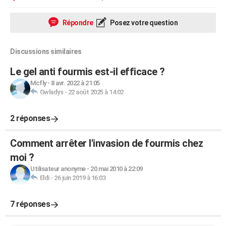
Répondre
Posez votre question
Discussions similaires
Le gel anti fourmis est-il efficace ?
Mcfly
-
8 avr. 2022 à 21:05
Gwladys
-
22 août 2025 à 14:02
2 réponses
Comment arrêter l'invasion de fourmis chez
moi ?
Utilisateur anonyme
-
20 mai 2010 à 22:09
Eldi
-
26 juin 2019 à 16:03
7 réponses