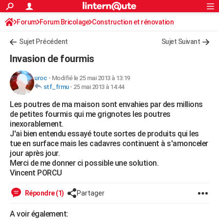
ACTUALITÉS
Forum
Forum Bricolage
Connexion
Construction et rénovation
S'inscrire
Rechercher
Société
Education
Villes
Politique
Faits Divers
Monde
+
SPORT
Charpente, toiture, combles
Sujet Précédent
Sujet Suivant
Football
Cyclisme
Forum
Coupe du monde 2026
Tennis
Rugby
CULTURE
Invasion de fourmis
TNT
Cinéma
Musique
Programme TV
Streaming
Sorties cinéma
+
FINANCE
uroc
-
Modifié le 25 mai 2013 à 13:19
stf_frmu
-
25 mai 2013 à 14:44
Impôts
Immobilier
Banque
Crédit
Retraite
Epargne
Risques naturels par ville
Assurance
AUTO
Les poutres de ma maison sont envahies par des millions
Réserver un essai
Berlines
Forum auto
Essais
Citadines
SUV
+
HIGH-TECH
de petites fourmis qui me grignotes les poutres
inexorablement.
Meilleur smartphone
Ordinateurs
Guide high-tech
Mobiles
Internet
Jeux vidéo
+
BRICOLAGE
J'ai bien entendu essayé toute sortes de produits qui les
tue en surface mais les cadavres continuent à s'amonceler
Aménagement intérieur
Cuisine
Jardinage
+
Forum
Extérieur
Salle de bains
Rangement
WEEK-END
jour après jour.
Merci de me donner ci possible une solution.
Escapades
Expositions
Week-end nature
Guides de France
Patrimoine
Musées
+
LIFESTYLE
Vincent PORCU
Bien-être
Mode
+
Art de vivre
Loisirs
Modes de vie
SANTE
Répondre (1)
Partager
Guide de la santé
Médicaments
+
Alimentation
Maladies
Sommeil
VOYAGE
A voir également: