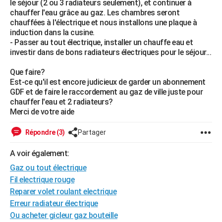
le séjour (2 ou 3 radiateurs seulement), et continuer à
City break
Voyage de noces
Climat
Destinations
Voyage nature
Forum
+
chauffer l'eau grâce au gaz. Les chambres seront
PHOTO
chauffées à l'électrique et nous installons une plaque à
induction dans la cusine.
GUIDES D'ACHAT
- Passer au tout électrique, installer un chauffe eau et
investir dans de bons radiateurs électriques pour le séjour...
BONS PLANS
Que faire?
CARTE DE VOEUX
Est-ce qu'il est encore judicieux de garder un abonnement
Carte Bonne année
Carte Pâques
Carte de Noël
Carte Saint-Valentin
Carte d'anniversaire
GDF et de faire le raccordement au gaz de ville juste pour
DICTIONNAIRE
chauffer l'eau et 2 radiateurs?
Biographies
Expressions
Dictionnaire
Citations
Proverbes
Merci de votre aide
PROGRAMME TV
COPAINS D'AVANT
Répondre (3)
Partager
Se connecter
Collèges
Universités
Service militaire
S'inscrire
Lycées
Primaires
Entreprises
Avis de recherche
AVIS DE DÉCÈS
A voir également:
Gaz ou tout électrique
FORUM
Fil electrique rouge
Lifestyle
Sport
Television
Cinema
Bricolage
Culture
Auto
Voyage
Reparer volet roulant electrique
Erreur radiateur électrique
Ou acheter gicleur gaz bouteille