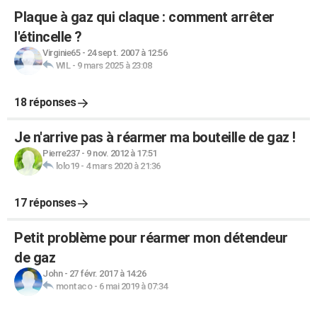
Plaque à gaz qui claque : comment arrêter
l'étincelle ?
Virginie65
-
24 sept. 2007 à 12:56
WIL
-
9 mars 2025 à 23:08
18 réponses
Je n'arrive pas à réarmer ma bouteille de gaz !
Pierre237
-
9 nov. 2012 à 17:51
lolo19
-
4 mars 2020 à 21:36
17 réponses
Petit problème pour réarmer mon détendeur
de gaz
John
-
27 févr. 2017 à 14:26
montaco
-
6 mai 2019 à 07:34