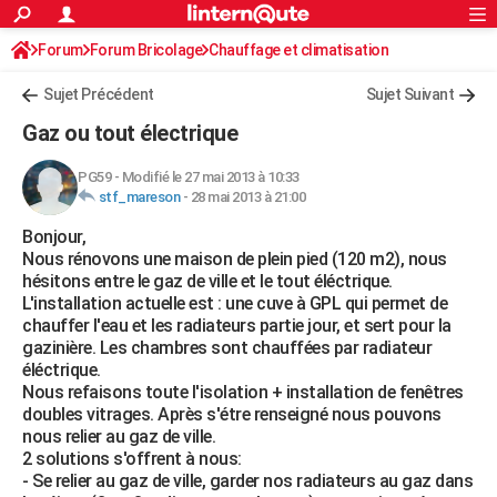
ACTUALITÉS
Forum
Forum Bricolage
Connexion
Chauffage et climatisation
S'inscrire
Rechercher
Société
Education
Villes
Politique
Faits Divers
Monde
+
SPORT
Sujet Précédent
Sujet Suivant
Football
Cyclisme
Forum
Coupe du monde 2026
Tennis
Rugby
CULTURE
Gaz ou tout électrique
TNT
Cinéma
Musique
Programme TV
Streaming
Sorties cinéma
+
FINANCE
PG59
-
Modifié le 27 mai 2013 à 10:33
stf_mareson
-
28 mai 2013 à 21:00
Impôts
Immobilier
Banque
Crédit
Retraite
Epargne
Risques naturels par ville
Assurance
AUTO
Bonjour,
Réserver un essai
Berlines
Forum auto
Essais
Citadines
SUV
+
HIGH-TECH
Nous rénovons une maison de plein pied (120 m2), nous
hésitons entre le gaz de ville et le tout éléctrique.
Meilleur smartphone
Ordinateurs
Guide high-tech
Mobiles
Internet
Jeux vidéo
+
BRICOLAGE
L'installation actuelle est : une cuve à GPL qui permet de
chauffer l'eau et les radiateurs partie jour, et sert pour la
Aménagement intérieur
Cuisine
Jardinage
+
Forum
Extérieur
Salle de bains
Rangement
WEEK-END
gazinière. Les chambres sont chauffées par radiateur
éléctrique.
Escapades
Expositions
Week-end nature
Guides de France
Patrimoine
Musées
+
LIFESTYLE
Nous refaisons toute l'isolation + installation de fenêtres
doubles vitrages. Après s'étre renseigné nous pouvons
Bien-être
Mode
+
Art de vivre
Loisirs
Modes de vie
SANTE
nous relier au gaz de ville.
2 solutions s'offrent à nous:
Guide de la santé
Médicaments
+
Alimentation
Maladies
Sommeil
VOYAGE
- Se relier au gaz de ville, garder nos radiateurs au gaz dans