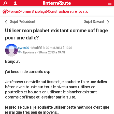
ACTUALITÉS
Forum
Forum Bricolage
Connexion
Construction et rénovation
S'inscrire
Rechercher
Société
Education
Villes
Politique
Faits Divers
Monde
+
SPORT
Sujet Précédent
Sujet Suivant
Football
Cyclisme
Forum
Coupe du monde 2026
Tennis
Rugby
CULTURE
Utiliser mon plachet existant comme coffrage
TNT
Cinéma
Musique
Programme TV
Streaming
Sorties cinéma
+
pour une dalle?
FINANCE
Impôts
Immobilier
Banque
Crédit
Retraite
Epargne
Risques naturels par ville
Assurance
AUTO
syven30
-
Modifié le 30 mai 2013 à 12:03
Epoisses -
30 mai 2013 à 19:48
Réserver un essai
Berlines
Forum auto
Essais
Citadines
SUV
+
HIGH-TECH
Bonjour,
Meilleur smartphone
Ordinateurs
Guide high-tech
Mobiles
Internet
Jeux vidéo
+
BRICOLAGE
j'ai besoin de conseils svp
Aménagement intérieur
Cuisine
Jardinage
+
Forum
Extérieur
Salle de bains
Rangement
WEEK-END
Je rénover une vielle battisse et je souhaite faire une dalles
béton avec toupie sur tout le niveau sans utiliser de
Escapades
Expositions
Week-end nature
Guides de France
Patrimoine
Musées
+
LIFESTYLE
poutrelles et hourdis en utilisant le plancher existant
comme coffrage et le retirer par la suite.
Bien-être
Mode
+
Art de vivre
Loisirs
Modes de vie
SANTE
je précise que si je souhaite utiliser cette méthode c'est que
Guide de la santé
Médicaments
+
Alimentation
Maladies
Sommeil
VOYAGE
je n'ai que très peu de moyens...