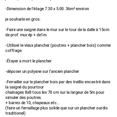
City break
Voyage de noces
Climat
Destinations
Voyage nature
Forum
+
PHOTO
-Dimension de l'étage 7.30 x 5.00. 36m² environ
GUIDES D'ACHAT
je souhaite en gros:
BONS PLANS
-Faire une saigné dans le mur sur le tour de la dalle à 15cm
de prof. mur ép + de1m
CARTE DE VOEUX
-Utiliser le vieux plancher (poutres + plancher bois) comme
Carte Bonne année
Carte Pâques
Carte de Noël
Carte Saint-Valentin
Carte d'anniversaire
DICTIONNAIRE
coffrage.
Biographies
Expressions
Dictionnaire
Citations
Proverbes
PROGRAMME TV
-Étayer a mort le plancher
COPAINS D'AVANT
-déposer un polyane sur l'ancien plancher
Se connecter
Collèges
Universités
Service militaire
S'inscrire
Lycées
Primaires
Entreprises
Avis de recherche
AVIS DE DÉCÈS
-Ferrailler sur le plancher bois par des treillis encastré dans
la saigné du pourtour
FORUM
chaînages 8x8 tous les 70 cm sur la largeur de 5m pour
simuler des poutres.
Lifestyle
Sport
Television
Cinema
Bricolage
Culture
Auto
Voyage
+ barres de 10, chapeaux etc...
(faire un ferraillage plus solide que sur un plancher ourdis
traditionel)