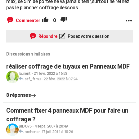
max, de 5 m de portée ne va jamais tenir,surtout ne retirez
pas le plancher coffrage dessous
0
Commenter
Répondre
Posez votre question
Discussions similaires
réaliser coffrage de tuyaux en Panneaux MDF
laurent
-
21 févr. 2022 à 16:53
stf_frmu
-
22 févr. 2022 à 07:24
8 réponses
Comment fixer 4 panneaux MDF pour faire un
coffrage ?
BIDO75
-
4 sept. 2007 à 20:49
rachena
-
17 juil. 2011 à 10:26