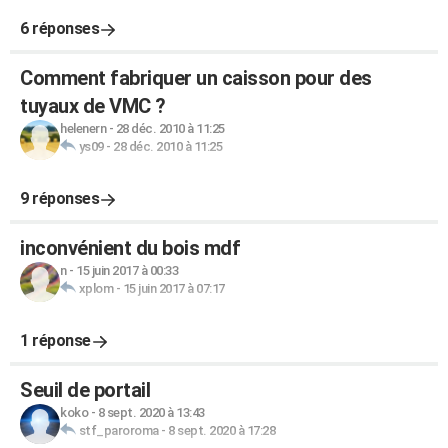
6 réponses
Comment fabriquer un caisson pour des
tuyaux de VMC ?
helenern
-
28 déc. 2010 à 11:25
ys09
-
28 déc. 2010 à 11:25
9 réponses
inconvénient du bois mdf
n
-
15 juin 2017 à 00:33
xplom
-
15 juin 2017 à 07:17
1 réponse
Seuil de portail
koko
-
8 sept. 2020 à 13:43
stf_paroroma
-
8 sept. 2020 à 17:28