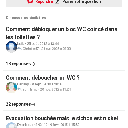
Répondre
Posez votre question
Discussions similaires
Comment débloquer un bloc WC coincé dans
les toilettes ?
Leila
-
25 août 2012 à 13:44
Christie47
-
21 avr. 2025 à 23:33
18 réponses
Comment déboucher un WC ?
Lacsap
-
8 sept. 2010 à 20:05
stf_frmu
-
20 nov. 2012 à 11:24
22 réponses
Evacuation bouchée mais le siphon est nickel
Evier bouché 93110
-
9 févr. 2015 à 15:52