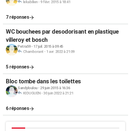
lekabilien
-
9 févr. 2015 à 18:41
7 réponses
WC bouchees par desodorisant en plastique
villeroy et bosch
Petra59
-
17 juil. 2015 à 09:45
Chamborant
-
1 avr. 2022 à 21:09
5 réponses
Bloc tombe dans les toilettes
Sandyloulou
-
29 juin 2015 à 16:36
KIDUGUEN
-
30 juin 2022 à 21:21
6 réponses