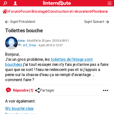
ACTUALITÉS
Forum
Forum Bricolage
Connexion
Construction et rénovation
S'inscrire
Plomberie
Rechercher
Société
Education
Villes
Politique
Faits Divers
Monde
+
SPORT
Sujet Précédent
Sujet Suivant
Football
Cyclisme
Forum
Coupe du monde 2026
Tennis
Rugby
CULTURE
Toilettes bouche
TNT
Cinéma
Musique
Programme TV
Streaming
Sorties cinéma
+
FINANCE
Aieia
-
Modifié le 25 janv. 2018 à 09:51
stf_frmu
-
4 juin 2013 à 13:37
Impôts
Immobilier
Banque
Crédit
Retraite
Epargne
Risques naturels par ville
Assurance
AUTO
Bonjour,
Réserver un essai
Berlines
Forum auto
Essais
Citadines
SUV
+
HIGH-TECH
J'ai un gros problème, les
toilettes de l'étage sont
bouchées
j'ai tout essayer rien n'y fais je n'arrive pas a faire
Meilleur smartphone
Ordinateurs
Guide high-tech
Mobiles
Internet
Jeux vidéo
+
BRICOLAGE
quoi que se soit ! l'eau ne redescent pas et si j'appuis a
peine sur la chasse d'eau ça se rempli d'avantage ...
Aménagement intérieur
Cuisine
Jardinage
+
Forum
Extérieur
Salle de bains
Rangement
WEEK-END
comment faire ?
Escapades
Expositions
Week-end nature
Guides de France
Patrimoine
Musées
+
LIFESTYLE
Répondre (1)
Partager
Bien-être
Mode
+
Art de vivre
Loisirs
Modes de vie
SANTE
A voir également:
Wc bouché claix
Guide de la santé
Médicaments
+
Alimentation
Maladies
Sommeil
VOYAGE