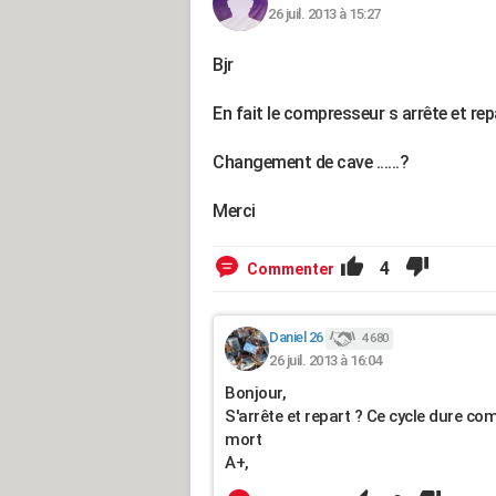
26 juil. 2013 à 15:27
Bjr
En fait le compresseur s arrête et rep
Changement de cave ......?
Merci
4
Commenter
Daniel 26
4 680
26 juil. 2013 à 16:04
Bonjour,
S'arrête et repart ? Ce cycle dure co
mort
A+,