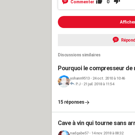
0
Commenter
Affiche
Répond
Discussions similaires
Pourquoi le compresseur de 
yohann9513
-
24 oct. 2010 à 10:46
P.J
-
21 juil. 2018 à 11:54
15 réponses
Cave à vin qui tourne sans ar
nadgabe57
-
14 nov. 2018 à 08:32