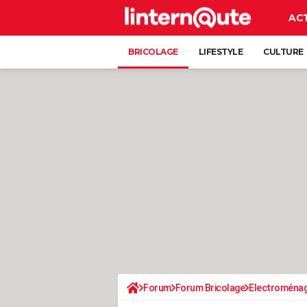
AC
BRICOLAGE
LIFESTYLE
CULTURE
Forum
Forum Bricolage
Electroména