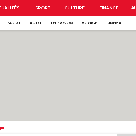
TUALITÉS
SPORT
CULTURE
FINANCE
A
SPORT
AUTO
TELEVISION
VOYAGE
CINEMA
ger