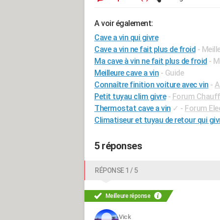
A voir également:
Cave a vin qui givre
Cave a vin ne fait plus de froid
- Meil
Ma cave à vin ne fait plus de froid
- M
Meilleure cave a vin
- Guide
Connaître finition voiture avec vin
-
A
Petit tuyau clim givre
-
Forum Chauffa
Thermostat cave a vin
✓
-
Forum Ele
Climatiseur et tuyau de retour qui giv
5 réponses
RÉPONSE 1 / 5
Meilleure réponse
Vick