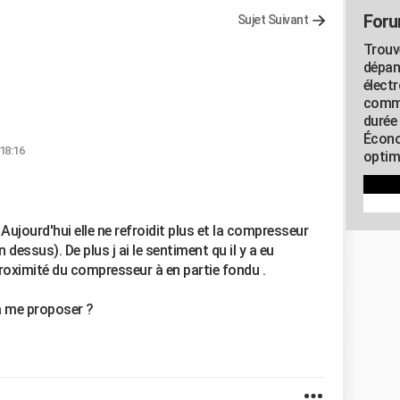
Foru
Sujet Suivant
Trouv
dépan
élect
commu
durée
Écono
 18:16
optimi
 Aujourd'hui elle ne refroidit plus et la compresseur
 dessus). De plus j ai le sentiment qu il y a eu
roximité du compresseur à en partie fondu .
à me proposer ?