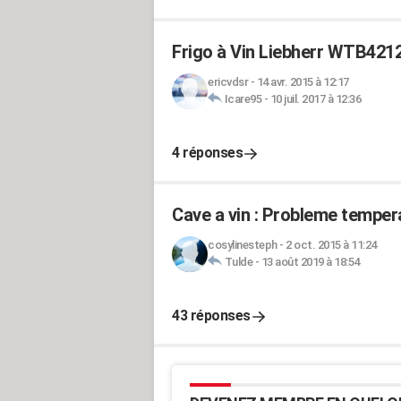
Frigo à Vin Liebherr WTB4212
ericvdsr
-
14 avr. 2015 à 12:17
Icare95
-
10 juil. 2017 à 12:36
4 réponses
Cave a vin : Probleme temper
cosylinesteph
-
2 oct. 2015 à 11:24
Tulde
-
13 août 2019 à 18:54
43 réponses