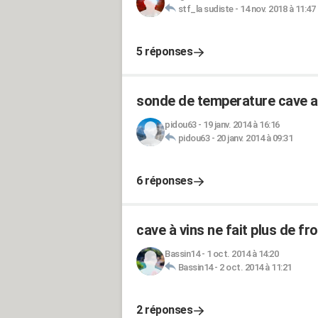
stf_la sudiste
-
14 nov. 2018 à 11:47
5 réponses
sonde de temperature cave a
pidou63
-
19 janv. 2014 à 16:16
pidou63
-
20 janv. 2014 à 09:31
6 réponses
cave à vins ne fait plus de fro
Bassin14
-
1 oct. 2014 à 14:20
Bassin14
-
2 oct. 2014 à 11:21
2 réponses