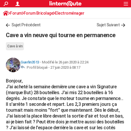
ACTUALITÉS
Forum
Forum Bricolage
Connexion
Electroménager
S'inscrire
Rechercher
Société
Education
Villes
Politique
Faits Divers
Monde
+
SPORT
Sujet Précédent
Sujet Suivant
Football
Cyclisme
Forum
Coupe du monde 2026
Tennis
Rugby
CULTURE
Cave a vin neuve qui tourne en permanence
TNT
Cinéma
Musique
Programme TV
Streaming
Sorties cinéma
+
FINANCE
Cave à vin
Impôts
Immobilier
Banque
Crédit
Retraite
Epargne
Risques naturels par ville
Assurance
AUTO
Guerlin3513
-
Modifié le 26 juin 2020 à 22:24
Réserver un essai
Berlines
Forum auto
Essais
Citadines
SUV
+
HIGH-TECH
Profil bloqué -
27 juin 2020 à 08:17
Meilleur smartphone
Ordinateurs
Guide high-tech
Mobiles
Internet
Jeux vidéo
+
BRICOLAGE
Bonjour,
J'ai acheté la semaine dernière une cave a vin Signature
Aménagement intérieur
Cuisine
Jardinage
+
Forum
Extérieur
Salle de bains
Rangement
WEEK-END
(marque But) 28 bouteilles. J'ai mis 22 bouteilles à 16
degrés. Je constate que le moteur tourne en permanence...
Escapades
Expositions
Week-end nature
Guides de France
Patrimoine
Musées
+
LIFESTYLE
Il s'arrête 1 seconde et repart. Les 2,3 premiers jours ça
tournait mais moins "fort" que maintenant. Dès le début,
Bien-être
Mode
+
Art de vivre
Loisirs
Modes de vie
SANTE
J'ai laissé la place libre devant la sortie d'air et tout en bas,
ai-je bien fait ? Peut être dois je mettre aussi des bouteilles
Guide de la santé
Médicaments
+
Alimentation
Maladies
Sommeil
VOYAGE
? J'ai laissé de l'espace derrière la cave et sur les cotés