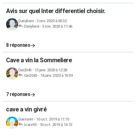
Avis sur quel Inter differentiel choisir.
Danybeni
-
2 nov. 2020 à 00:32
Danybeni
-
3 nov. 2020 à 11:46
8 réponses
Cave a vin la Sommeliere
Gei2045
-
13 janv. 2020 à 12:28
Gei2045
-
14 janv. 2020 à 10:39
7 réponses
cave a vin givré
GaetanH
-
10 oct. 2019 à 11:10
Icare95
-
10 oct. 2019 à 16:13