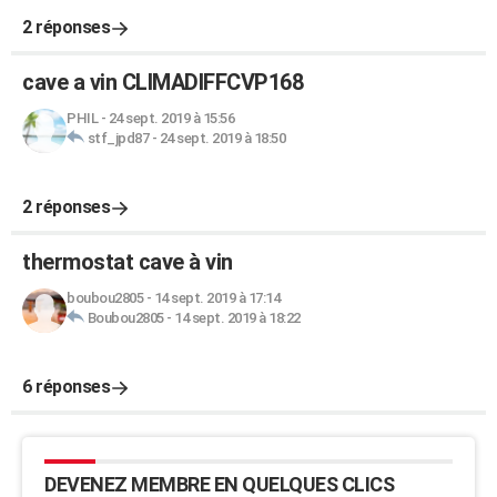
2 réponses
cave a vin CLIMADIFFCVP168
PHIL
-
24 sept. 2019 à 15:56
stf_jpd87
-
24 sept. 2019 à 18:50
2 réponses
thermostat cave à vin
boubou2805
-
14 sept. 2019 à 17:14
Boubou2805
-
14 sept. 2019 à 18:22
6 réponses
DEVENEZ MEMBRE EN QUELQUES CLICS