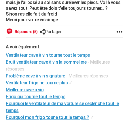
mais je l'ai posé au sol sans surélever les pieds. Voilà vous
City break
Voyage de noces
Climat
Destinations
Voyage nature
Forum
+
PHOTO
savez tout. Peut être dois t'elle toujours tourner... ?
Sinon ras elle fait du froid
GUIDES D'ACHAT
Merci pour votre éclairage.
BONS PLANS
Répondre (5)
Partager
CARTE DE VOEUX
A voir également:
Carte Bonne année
Carte Pâques
Carte de Noël
Carte Saint-Valentin
Carte d'anniversaire
DICTIONNAIRE
Ventilateur cave à vin tourne tout le temps
Bruit ventilateur cave à vin la sommeliere
- Meilleures
Biographies
Expressions
Dictionnaire
Citations
Proverbes
PROGRAMME TV
réponses
Problème cave à vin signature
- Meilleures réponses
COPAINS D'AVANT
Ventilateur frigo ne tourne plus
✓
Se connecter
Collèges
Universités
Service militaire
S'inscrire
Lycées
Primaires
Entreprises
Avis de recherche
AVIS DE DÉCÈS
Meilleure cave a vin
Frigo qui tourne tout le temps
FORUM
Pourquoi le ventilateur de ma voiture se déclenche tout le
temps
Lifestyle
Sport
Television
Cinema
Bricolage
Culture
Auto
Voyage
Pourquoi mon frigo toune tout le temps ?
✓