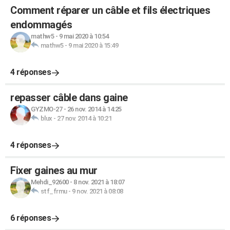
Comment réparer un câble et fils électriques
endommagés
mathw5
-
9 mai 2020 à 10:54
mathw5
-
9 mai 2020 à 15:49
4 réponses
repasser câble dans gaine
GYZMO-27
-
26 nov. 2014 à 14:25
blux
-
27 nov. 2014 à 10:21
4 réponses
Fixer gaines au mur
Mehdi_92600
-
8 nov. 2021 à 18:07
stf_frmu
-
9 nov. 2021 à 08:08
6 réponses