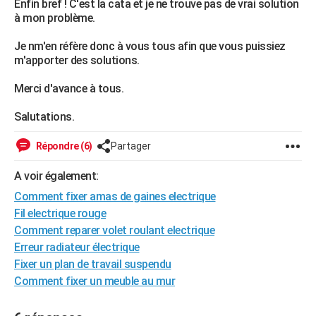
Enfin bref ! C'est la cata et je ne trouve pas de vrai solution
City break
Voyage de noces
Climat
Destinations
Voyage nature
Forum
+
à mon problème.
PHOTO
Je nm'en réfère donc à vous tous afin que vous puissiez
GUIDES D'ACHAT
m'apporter des solutions.
BONS PLANS
Merci d'avance à tous.
CARTE DE VOEUX
Salutations.
Carte Bonne année
Carte Pâques
Carte de Noël
Carte Saint-Valentin
Carte d'anniversaire
DICTIONNAIRE
Répondre (6)
Partager
Biographies
Expressions
Dictionnaire
Citations
Proverbes
PROGRAMME TV
A voir également:
COPAINS D'AVANT
Comment fixer amas de gaines electrique
Fil electrique rouge
Se connecter
Collèges
Universités
Service militaire
S'inscrire
Lycées
Primaires
Entreprises
Avis de recherche
AVIS DE DÉCÈS
Comment reparer volet roulant electrique
FORUM
Erreur radiateur électrique
Fixer un plan de travail suspendu
Lifestyle
Sport
Television
Cinema
Bricolage
Culture
Auto
Voyage
Comment fixer un meuble au mur