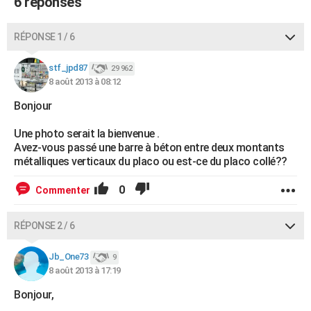
6 réponses
RÉPONSE 1 / 6
stf_jpd87
29 962
8 août 2013 à 08:12
Bonjour
Une photo serait la bienvenue .
Avez-vous passé une barre à béton entre deux montants
métalliques verticaux du placo ou est-ce du placo collé??
0
Commenter
RÉPONSE 2 / 6
Jb_One73
9
8 août 2013 à 17:19
Bonjour,