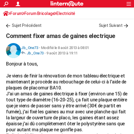
ACTUALITÉS
Forum
Forum Bricolage
Connexion
Electricité
S'inscrire
Rechercher
Société
Education
Villes
Politique
Faits Divers
Monde
+
SPORT
Sujet Précédent
Sujet Suivant
Football
Cyclisme
Forum
Coupe du monde 2026
Tennis
Rugby
CULTURE
Comment fixer amas de gaines electrique
TNT
Cinéma
Musique
Programme TV
Streaming
Sorties cinéma
+
FINANCE
Jb_One73
-
Modifié le 8 août 2013 à 08:01
Jb_One73
-
9 août 2013 à 19:11
Impôts
Immobilier
Banque
Crédit
Retraite
Epargne
Risques naturels par ville
Assurance
AUTO
Bonjour à tous,
Réserver un essai
Berlines
Forum auto
Essais
Citadines
SUV
+
HIGH-TECH
Je viens de finir la rénovation de mon tableau électrique et
Meilleur smartphone
Ordinateurs
Guide high-tech
Mobiles
Internet
Jeux vidéo
+
BRICOLAGE
maintenant je procède au rebouchage de celui-ci à l'aide de
plaques de placomur BA10.
Aménagement intérieur
Cuisine
Jardinage
+
Forum
Extérieur
Salle de bains
Rangement
WEEK-END
J'ai un amas de gaines électrique à fixer (environ une 15) de
tout type de diamètre (16-20-25), ça fait une plaque entière
Escapades
Expositions
Week-end nature
Guides de France
Patrimoine
Musées
+
LIFESTYLE
que je viens de passer sans y être arrivé (30€ de partit en
fumée), j'ai fixé les gaines au mur avec une planche qui fait
Bien-être
Mode
+
Art de vivre
Loisirs
Modes de vie
SANTE
la largeur de ouverture de placo, les gaines étant assez
épaisse j'ai dû complètement ôter le polystyrène sans que
Guide de la santé
Médicaments
+
Alimentation
Maladies
Sommeil
VOYAGE
pour autant ma plaque ne gonfle pas.