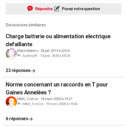
Répondre
Posez votre question
Discussions similaires
Charge batterie ou alimentation electrique
defaillante
MantoManto
-
28 juil. 2019 à 22:54
Audrey25
-
14 janv. 2026 à 08:23
23 réponses
Norme concernant un raccords en T pour
Gaines Annelées ?
MiMi_CraCra
-
18 mars 2020 à 19:37
MiMi_CraCra
-
19 mars 2020 à 10:04
6 réponses