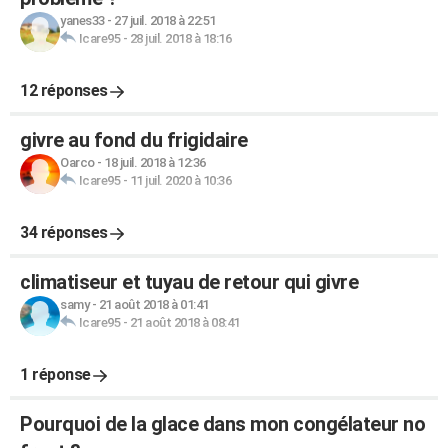
yanes33
-
27 juil. 2018 à 22:51
Icare95
-
28 juil. 2018 à 18:16
12 réponses
givre au fond du frigidaire
Oarco
-
18 juil. 2018 à 12:36
Icare95
-
11 juil. 2020 à 10:36
34 réponses
climatiseur et tuyau de retour qui givre
samy
-
21 août 2018 à 01:41
Icare95
-
21 août 2018 à 08:41
1 réponse
Pourquoi de la glace dans mon congélateur no