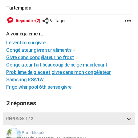
City break
Voyage de noces
Climat
Destinations
Voyage nature
Forum
+
Tartempion
PHOTO
GUIDES D'ACHAT
Répondre (2)
Partager
BONS PLANS
A voir également:
Le ventilo qui givre
CARTE DE VOEUX
Congélateur givre sur aliments
✓
Carte Bonne année
Carte Pâques
Carte de Noël
Carte Saint-Valentin
Carte d'anniversaire
Givre dans congélateur no frost
✓
DICTIONNAIRE
Congelateur fait beaucoup de neige maintenant
Biographies
Expressions
Dictionnaire
Citations
Proverbes
PROGRAMME TV
Problème de glace et givre dans mon congélateur
Samsung RSA1W
COPAINS D'AVANT
Frigo whirlpool 6th sense givre
Se connecter
Collèges
Universités
Service militaire
S'inscrire
Lycées
Primaires
Entreprises
Avis de recherche
AVIS DE DÉCÈS
2 réponses
FORUM
Lifestyle
Sport
Television
Cinema
Bricolage
Culture
Auto
Voyage
RÉPONSE 1 / 2
Profil bloqué