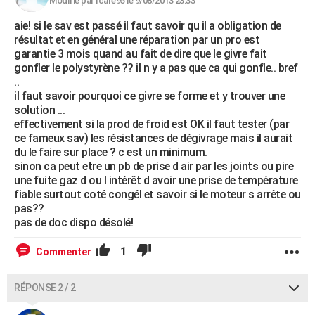
Modifié par Icare95 le 9/08/2013 23:33
aie! si le sav est passé il faut savoir qu il a obligation de
résultat et en général une réparation par un pro est
garantie 3 mois quand au fait de dire que le givre fait
gonfler le polystyrène ?? il n y a pas que ca qui gonfle.. bref
..
il faut savoir pourquoi ce givre se forme et y trouver une
solution ...
effectivement si la prod de froid est OK il faut tester (par
ce fameux sav) les résistances de dégivrage mais il aurait
du le faire sur place ? c est un minimum.
sinon ca peut etre un pb de prise d air par les joints ou pire
une fuite gaz d ou l intérêt d avoir une prise de température
fiable surtout coté congél et savoir si le moteur s arrête ou
pas??
pas de doc dispo désolé!
1
Commenter
RÉPONSE 2 / 2