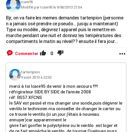
Icare95
Modifié par Icare95 le 9/08/2013 21:04
Bjr, on va faire les memes demandes tartenpion (personne
n a jamais osé prendre ce pseudo... jusqu a maintenant)
Type ou modèle , dégivrez l appareil puis le remettre en
marche pendant une nuit et donnez les températures des
compartiments le matin au réveil?? ensuite il fera jour...
0
Commenter
tartempion
9 août 2013 à 22:53
merci à toi Icare95 de venir à mon secours !!!!!
réfrigirateur SIDE BY SIDE de l'année 2008
réf: RS57 XFCNS
le SAV est passé et ma changer une sonde,puis dégivrer le
ventilo.le technicien ma conseiller de changer le carter ou
ce trouve le ventilo.(ci un jour j'étais à nouveau
ennuyer)car apparemment le
givre fait gonfler le polystyrène ou le ventilo .est loger et
de ce fait empêche le ventilo. de tourner.Quelques jours