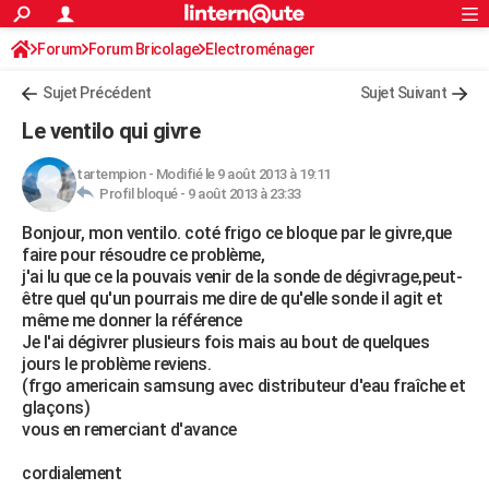
ACTUALITÉS
Forum
Forum Bricolage
Connexion
Electroménager
S'inscrire
Rechercher
Société
Education
Villes
Politique
Faits Divers
Monde
+
SPORT
Sujet Précédent
Sujet Suivant
Football
Cyclisme
Forum
Coupe du monde 2026
Tennis
Rugby
CULTURE
Le ventilo qui givre
TNT
Cinéma
Musique
Programme TV
Streaming
Sorties cinéma
+
FINANCE
tartempion
-
Modifié le 9 août 2013 à 19:11
Profil bloqué -
9 août 2013 à 23:33
Impôts
Immobilier
Banque
Crédit
Retraite
Epargne
Risques naturels par ville
Assurance
AUTO
Bonjour, mon ventilo. coté frigo ce bloque par le givre,que
Réserver un essai
Berlines
Forum auto
Essais
Citadines
SUV
+
HIGH-TECH
faire pour résoudre ce problème,
j'ai lu que ce la pouvais venir de la sonde de dégivrage,peut-
Meilleur smartphone
Ordinateurs
Guide high-tech
Mobiles
Internet
Jeux vidéo
+
BRICOLAGE
être quel qu'un pourrais me dire de qu'elle sonde il agit et
même me donner la référence
Aménagement intérieur
Cuisine
Jardinage
+
Forum
Extérieur
Salle de bains
Rangement
WEEK-END
Je l'ai dégivrer plusieurs fois mais au bout de quelques
jours le problème reviens.
Escapades
Expositions
Week-end nature
Guides de France
Patrimoine
Musées
+
LIFESTYLE
(frgo americain samsung avec distributeur d'eau fraîche et
glaçons)
Bien-être
Mode
+
Art de vivre
Loisirs
Modes de vie
SANTE
vous en remerciant d'avance
Guide de la santé
Médicaments
+
Alimentation
Maladies
Sommeil
VOYAGE
cordialement