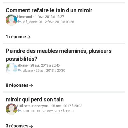
Comment refaire le tain d'un miroir
Hermand
-
1 févr. 2013 à 18:27
jdf_daniel26
-
2 févr. 2013 à 08:26
1 réponse
Peindre des meubles mélaminés, plusieurs
possibilités?
albane
-
28 avr. 2013 à 20:45
albane
-
29 avr. 2013 à 20:30
8 réponses
miroir qui perd son tain
Utilisateur anonyme
-
25 oct. 2017 à 20:03
KIDUGUEN
-
26 oct. 2017 à 11:38
3 réponses