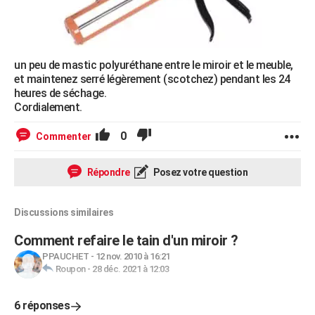
un peu de mastic polyuréthane entre le miroir et le meuble,
et maintenez serré légèrement (scotchez) pendant les 24
heures de séchage.
Cordialement.
0
Commenter
Répondre
Posez votre question
Discussions similaires
Comment refaire le tain d'un miroir ?
PPAUCHET
-
12 nov. 2010 à 16:21
Roupon
-
28 déc. 2021 à 12:03
6 réponses