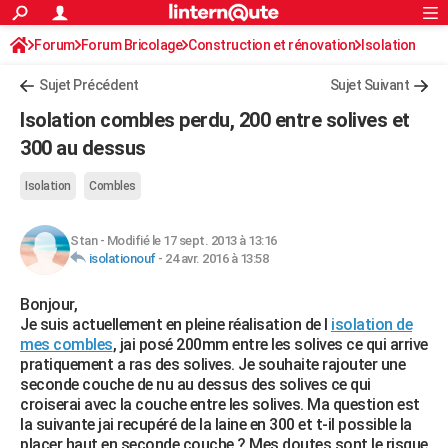
ACTUALITÉS
Forum
Forum Bricolage
Connexion
Construction et rénovation
S'inscrire
Isolation
Rechercher
Société
Education
Villes
Politique
Faits Divers
Monde
+
SPORT
Sujet Précédent
Sujet Suivant
Football
Cyclisme
Forum
Coupe du monde 2026
Tennis
Rugby
CULTURE
Isolation combles perdu, 200 entre solives et
TNT
Cinéma
Musique
Programme TV
Streaming
Sorties cinéma
+
300 au dessus
FINANCE
Impôts
Immobilier
Banque
Crédit
Retraite
Epargne
Risques naturels par ville
Assurance
AUTO
Isolation
Combles
Réserver un essai
Berlines
Forum auto
Essais
Citadines
SUV
+
HIGH-TECH
Stan
-
Modifié le 17 sept. 2013 à 13:16
isolationouf
-
24 avr. 2016 à 13:58
Meilleur smartphone
Ordinateurs
Guide high-tech
Mobiles
Internet
Jeux vidéo
+
BRICOLAGE
Bonjour,
Aménagement intérieur
Cuisine
Jardinage
+
Forum
Extérieur
Salle de bains
Rangement
WEEK-END
Je suis actuellement en pleine réalisation de l
isolation de
mes combles
, jai posé 200mm entre les solives ce qui arrive
Escapades
Expositions
Week-end nature
Guides de France
Patrimoine
Musées
+
LIFESTYLE
pratiquement a ras des solives. Je souhaite rajouter une
seconde couche de nu au dessus des solives ce qui
Bien-être
Mode
+
Art de vivre
Loisirs
Modes de vie
SANTE
croiserai avec la couche entre les solives. Ma question est
la suivante jai recupéré de la laine en 300 et t-il possible la
Guide de la santé
Médicaments
+
Alimentation
Maladies
Sommeil
VOYAGE
placer haut en seconde couche ? Mes doutes sont le risque