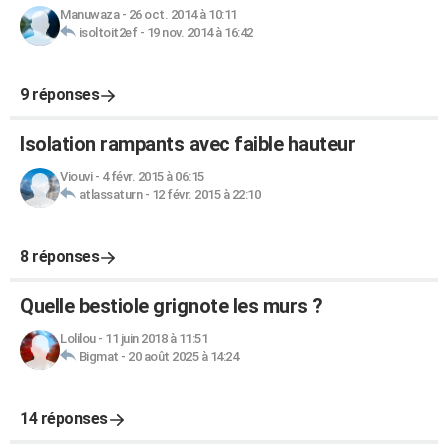
Manuwaza
-
26 oct. 2014 à 10:11
isoltoit2ef
-
19 nov. 2014 à 16:42
9 réponses
Isolation rampants avec faible hauteur
Viouvi
-
4 févr. 2015 à 06:15
atlassaturn
-
12 févr. 2015 à 22:10
8 réponses
Quelle bestiole grignote les murs ?
Lolilou
-
11 juin 2018 à 11:51
Bigmat
-
20 août 2025 à 14:24
14 réponses