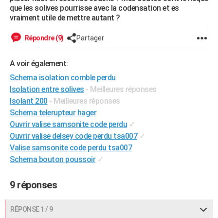
que les solives pourrisse avec la codensation et es
City break
Voyage de noces
Climat
Destinations
Voyage nature
Forum
+
PHOTO
vraiment utile de mettre autant ?
GUIDES D'ACHAT
Répondre (9)
Partager
BONS PLANS
A voir également:
CARTE DE VOEUX
Schema isolation comble perdu
Carte Bonne année
Carte Pâques
Carte de Noël
Carte Saint-Valentin
Carte d'anniversaire
Isolation entre solives
- Meilleures réponses
DICTIONNAIRE
Isolant 200
- Meilleures réponses
Biographies
Expressions
Dictionnaire
Citations
Proverbes
PROGRAMME TV
Schema telerupteur hager
Ouvrir valise samsonite code perdu
✓
COPAINS D'AVANT
Ouvrir valise delsey code perdu tsa007
✓
Valise samsonite code perdu tsa007
Se connecter
Collèges
Universités
Service militaire
S'inscrire
Lycées
Primaires
Entreprises
Avis de recherche
AVIS DE DÉCÈS
Schema bouton poussoir
✓
FORUM
9 réponses
Lifestyle
Sport
Television
Cinema
Bricolage
Culture
Auto
Voyage
RÉPONSE 1 / 9