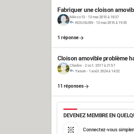
Fabriquer une cloison amovib
MArco13
-
13 mai 2015 à 18:37
KIDUGUEN
-
13 mai 2015 à 19:35
1 réponse
Cloison amovible problème h
Chadvx
-
2 oct. 2017 à 21:57
Yassin
-
1 août 2024 à 14:32
11 réponses
DEVENEZ MEMBRE EN QUELQ
Connectez-vous simpleme