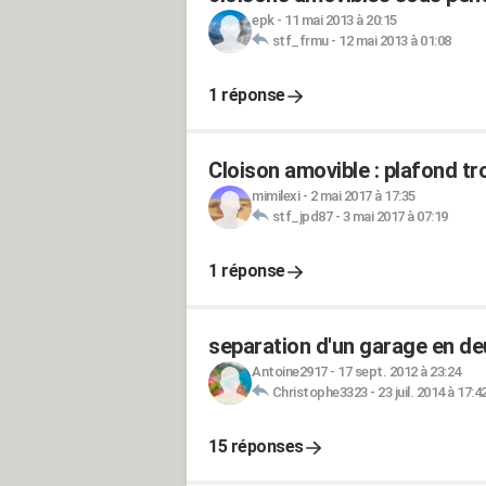
epk
-
11 mai 2013 à 20:15
stf_frmu
-
12 mai 2013 à 01:08
1 réponse
Cloison amovible : plafond tr
mimilexi
-
2 mai 2017 à 17:35
stf_jpd87
-
3 mai 2017 à 07:19
1 réponse
separation d'un garage en de
Antoine2917
-
17 sept. 2012 à 23:24
Christophe3323
-
23 juil. 2014 à 17:4
15 réponses