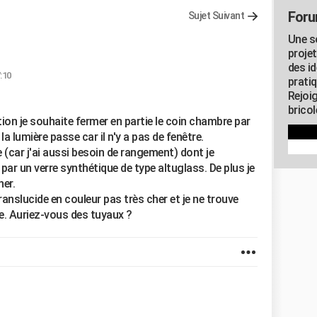
Foru
Sujet Suivant
Une s
proje
des id
:10
pratiq
Rejoi
brico
on je souhaite fermer en partie le coin chambre par
a lumière passe car il n'y a pas de fenêtre.
 (car j'ai aussi besoin de rangement) dont je
par un verre synthétique de type altuglass. De plus je
her.
anslucide en couleur pas très cher et je ne trouve
ne. Auriez-vous des tuyaux ?