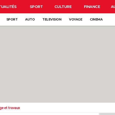
TUALITÉS
SPORT
CULTURE
FINANCE
A
SPORT
AUTO
TELEVISION
VOYAGE
CINEMA
ge et travaux