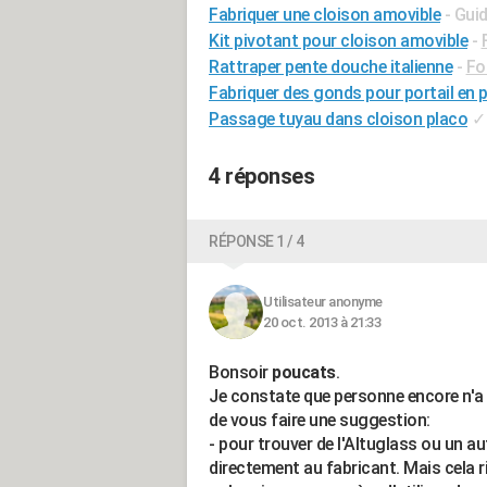
Fabriquer une cloison amovible
- Gui
Kit pivotant pour cloison amovible
-
Rattraper pente douche italienne
-
Fo
Fabriquer des gonds pour portail en 
Passage tuyau dans cloison placo
✓
4 réponses
RÉPONSE 1 / 4
Utilisateur anonyme
20 oct. 2013 à 21:33
Bonsoir
poucats
.
Je constate que personne encore n'a 
de vous faire une suggestion:
- pour trouver de l'Altuglass ou un a
directement au fabricant. Mais cela r