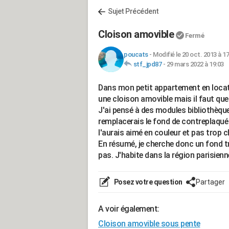
Sujet Précédent
Cloison amovible
Fermé
poucats
-
Modifié le 20 oct. 2013 à 17
stf_jpd87
-
29 mars 2022 à 19:03
Dans mon petit appartement en locati
une cloison amovible mais il faut que l
J'ai pensé à des modules bibliothèque
remplacerais le fond de contreplaqué 
l'aurais aimé en couleur et pas trop c
En résumé, je cherche donc un fond tr
pas. J'habite dans la région parisien
Posez votre question
Partager
A voir également:
Cloison amovible sous pente