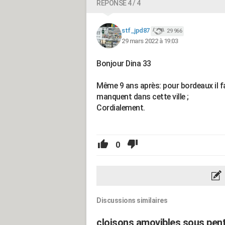
RÉPONSE 4 / 4
stf_jpd87
29 966
29 mars 2022 à 19:03
Bonjour Dina 33
Même 9 ans après: pour bordeaux il f
manquent dans cette ville ;
Cordialement.
0
Discussions similaires
cloisons amovibles sous pen