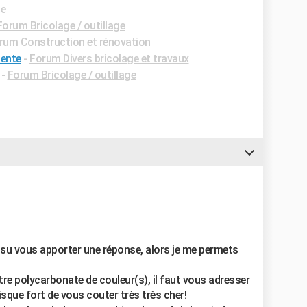
de
Forum Bricolage / outillage
rum Construction et rénovation
pente
-
Forum Divers bricolage et travaux
-
Forum Bricolage / outillage
su vous apporter une réponse, alors je me permets
utre polycarbonate de couleur(s), il faut vous adresser
isque fort de vous couter très très cher!