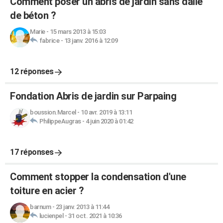
Comment poser un abris de jardin sans dalle
de béton ?
Marie
-
15 mars 2013 à 15:03
fabrice
-
13 janv. 2016 à 12:09
12 réponses
Fondation Abris de jardin sur Parpaing
boussion.Marcel
-
10 avr. 2019 à 13:11
PhilippeAugras
-
4 juin 2020 à 01:42
17 réponses
Comment stopper la condensation d'une
toiture en acier ?
barnum
-
23 janv. 2013 à 11:44
lucienpel
-
31 oct. 2021 à 10:36