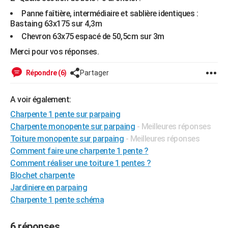
City break
Voyage de noces
Climat
Destinations
Voyage nature
Forum
+
PHOTO
Panne faîtière, intermédiaire et sablière identiques :
Bastaing 63x175 sur 4,3m
GUIDES D'ACHAT
Chevron 63x75 espacé de 50,5cm sur 3m
Merci pour vos réponses.
BONS PLANS
Répondre (6)
Partager
CARTE DE VOEUX
Carte Bonne année
Carte Pâques
Carte de Noël
Carte Saint-Valentin
Carte d'anniversaire
DICTIONNAIRE
A voir également:
Biographies
Expressions
Dictionnaire
Citations
Proverbes
Charpente 1 pente sur parpaing
PROGRAMME TV
Charpente monopente sur parpaing
- Meilleures réponses
COPAINS D'AVANT
Toiture monopente sur parpaing
- Meilleures réponses
Comment faire une charpente 1 pente ?
Se connecter
Collèges
Universités
Service militaire
S'inscrire
Lycées
Primaires
Entreprises
Avis de recherche
AVIS DE DÉCÈS
Comment réaliser une toiture 1 pentes ?
Blochet charpente
FORUM
Jardiniere en parpaing
Lifestyle
Sport
Television
Cinema
Bricolage
Culture
Auto
Voyage
Charpente 1 pente schéma
6 réponses