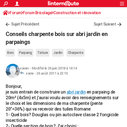
ACTUALITÉS
Forum
Forum Bricolage
Connexion
Construction et rénovation
S'inscrire
Rechercher
Société
Education
Villes
Politique
Faits Divers
Monde
+
SPORT
Charpente, toiture, combles
Sujet Précédent
Sujet Suivant
Football
Cyclisme
Forum
Coupe du monde 2026
Tennis
Rugby
CULTURE
Conseils charpente bois sur abri jardin en
TNT
Cinéma
Musique
Programme TV
Streaming
Sorties cinéma
+
parpaings
FINANCE
Impôts
Immobilier
Banque
Crédit
Retraite
Epargne
Risques naturels par ville
Assurance
AUTO
Bois
Parpaing
Toiture
Jardin
Charpente
Réserver un essai
Berlines
Forum auto
Essais
Citadines
SUV
+
HIGH-TECH
xavier
-
Modifié le 26 juin 2018 à 14:14
xavie -
26 août 2011 à 23:10
Meilleur smartphone
Ordinateurs
Guide high-tech
Mobiles
Internet
Jeux vidéo
+
BRICOLAGE
Bonjour,
Aménagement intérieur
Cuisine
Jardinage
+
Forum
Extérieur
Salle de bains
Rangement
WEEK-END
je suis entrain de construire un
abri jardin
en parpaing de
20m² (4x5m) et j'aurai voulu avoir des renseignements sur
Escapades
Expositions
Week-end nature
Guides de France
Patrimoine
Musées
+
LIFESTYLE
le choix et les dimensions de ma charpente (pente
20°=36%) qui va recevoir des tuiles Romane:
Bien-être
Mode
+
Art de vivre
Loisirs
Modes de vie
SANTE
1- Quel bois? Douglas ou pin autoclave classe 2 fongicide
insecticide
Guide de la santé
Médicaments
+
Alimentation
Maladies
Sommeil
VOYAGE
2- Quelle section de bois? J'ai choisi :