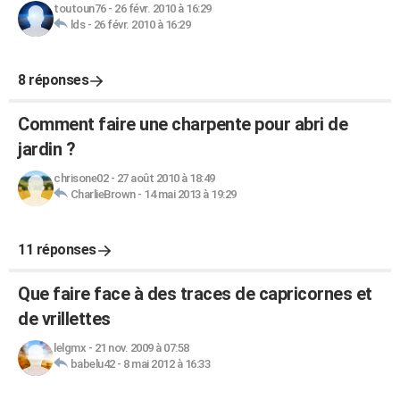
toutoun76
-
26 févr. 2010 à 16:29
lds
-
26 févr. 2010 à 16:29
8 réponses
Comment faire une charpente pour abri de
jardin ?
chrisone02
-
27 août 2010 à 18:49
CharlieBrown
-
14 mai 2013 à 19:29
11 réponses
Que faire face à des traces de capricornes et
de vrillettes
lelgmx
-
21 nov. 2009 à 07:58
babelu42
-
8 mai 2012 à 16:33