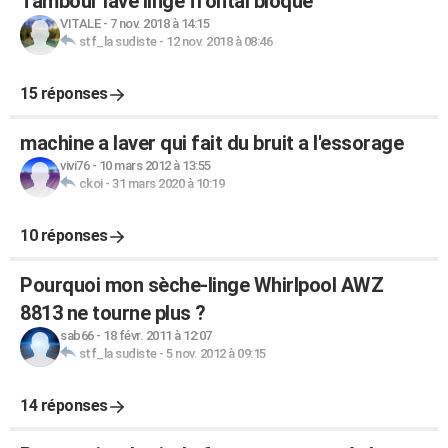
Tambour lave linge frontal bloqué
VITALE
-
7 nov. 2018 à 14:15
stf_la sudiste
-
12 nov. 2018 à 08:46
15 réponses
machine a laver qui fait du bruit a l'essorage
vivi76
-
10 mars 2012 à 13:55
ckoi
-
31 mars 2020 à 10:19
10 réponses
Pourquoi mon sèche-linge Whirlpool AWZ
8813 ne tourne plus ?
sab66
-
18 févr. 2011 à 12:07
stf_la sudiste
-
5 nov. 2012 à 09:15
14 réponses