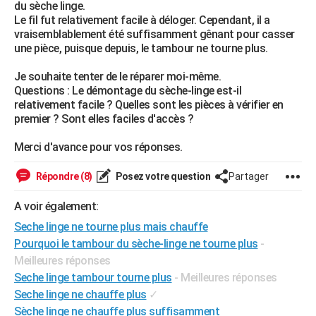
du sèche linge.
City break
Voyage de noces
Climat
Destinations
Voyage nature
Forum
+
PHOTO
Le fil fut relativement facile à déloger. Cependant, il a
vraisemblablement été suffisamment gênant pour casser
GUIDES D'ACHAT
une pièce, puisque depuis, le tambour ne tourne plus.
BONS PLANS
Je souhaite tenter de le réparer moi-même.
Questions : Le démontage du sèche-linge est-il
CARTE DE VOEUX
relativement facile ? Quelles sont les pièces à vérifier en
premier ? Sont elles faciles d'accès ?
Carte Bonne année
Carte Pâques
Carte de Noël
Carte Saint-Valentin
Carte d'anniversaire
DICTIONNAIRE
Merci d'avance pour vos réponses.
Biographies
Expressions
Dictionnaire
Citations
Proverbes
PROGRAMME TV
Répondre (8)
Posez votre question
Partager
COPAINS D'AVANT
A voir également:
Se connecter
Collèges
Universités
Service militaire
S'inscrire
Lycées
Primaires
Entreprises
Avis de recherche
AVIS DE DÉCÈS
Seche linge ne tourne plus mais chauffe
Pourquoi le tambour du sèche-linge ne tourne plus
-
FORUM
Meilleures réponses
Lifestyle
Sport
Television
Cinema
Bricolage
Culture
Auto
Voyage
Seche linge tambour tourne plus
- Meilleures réponses
Seche linge ne chauffe plus
✓
Sèche linge ne chauffe plus suffisamment