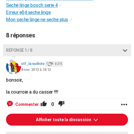
Seche linge bosch serie 4
✓
Erreur e04 seche linge
Mon seche linge ne seche plus
✓
8 réponses
RÉPONSE 1 / 8
stf_la sudiste
8 275
4 nov. 2013 à 18:12
bonsoir,
la courroie a du casser !!!!
0
Commenter
Afficher toute la discussion