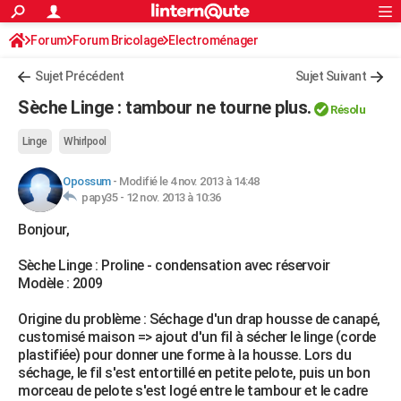
ACTUALITÉS
Forum
Forum Bricolage
Connexion
Electroménager
S'inscrire
Rechercher
Société
Education
Villes
Politique
Faits Divers
Monde
+
SPORT
Sujet Précédent
Sujet Suivant
Football
Cyclisme
Forum
Coupe du monde 2026
Tennis
Rugby
CULTURE
Sèche Linge : tambour ne tourne plus.
Résolu
TNT
Cinéma
Musique
Programme TV
Streaming
Sorties cinéma
+
FINANCE
Linge
Whirlpool
Impôts
Immobilier
Banque
Crédit
Retraite
Epargne
Risques naturels par ville
Assurance
AUTO
Opossum
-
Modifié le 4 nov. 2013 à 14:48
papy35 -
12 nov. 2013 à 10:36
Réserver un essai
Berlines
Forum auto
Essais
Citadines
SUV
+
HIGH-TECH
Bonjour,
Meilleur smartphone
Ordinateurs
Guide high-tech
Mobiles
Internet
Jeux vidéo
+
BRICOLAGE
Sèche Linge : Proline - condensation avec réservoir
Aménagement intérieur
Cuisine
Jardinage
+
Forum
Extérieur
Salle de bains
Rangement
WEEK-END
Modèle : 2009
Escapades
Expositions
Week-end nature
Guides de France
Patrimoine
Musées
+
LIFESTYLE
Origine du problème : Séchage d'un drap housse de canapé,
customisé maison => ajout d'un fil à sécher le linge (corde
Bien-être
Mode
+
Art de vivre
Loisirs
Modes de vie
SANTE
plastifiée) pour donner une forme à la housse. Lors du
séchage, le fil s'est entortillé en petite pelote, puis un bon
Guide de la santé
Médicaments
+
Alimentation
Maladies
Sommeil
VOYAGE
morceau de pelote s'est logé entre le tambour et le cadre