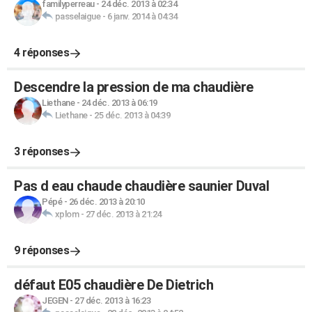
familyperreau
-
24 déc. 2013 à 02:34
passelaigue
-
6 janv. 2014 à 04:34
4 réponses
Descendre la pression de ma chaudière
Liethane
-
24 déc. 2013 à 06:19
Liethane
-
25 déc. 2013 à 04:39
3 réponses
Pas d eau chaude chaudière saunier Duval
Pépé
-
26 déc. 2013 à 20:10
xplom
-
27 déc. 2013 à 21:24
9 réponses
défaut E05 chaudière De Dietrich
JEGEN
-
27 déc. 2013 à 16:23