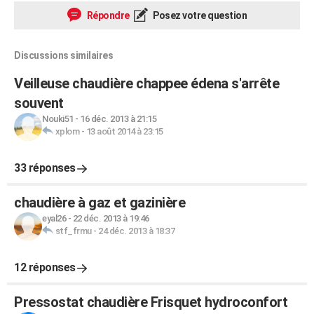
Répondre
Posez votre question
Discussions similaires
Veilleuse chaudière chappee édena s'arrête
souvent
Nouki51
-
16 déc. 2013 à 21:15
xplom
-
13 août 2014 à 23:15
33 réponses
chaudière à gaz et gazinière
eyal26
-
22 déc. 2013 à 19:46
stf_frmu
-
24 déc. 2013 à 18:37
12 réponses
Pressostat chaudière Frisquet hydroconfort