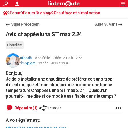
ACTUALITÉS
Forum
Forum Bricolage
Connexion
Chauffage et climatisation
S'inscrire
Rechercher
Société
Education
Villes
Politique
Faits Divers
Monde
+
SPORT
Sujet Précédent
Sujet Suivant
Football
Cyclisme
Forum
Coupe du monde 2026
Tennis
Rugby
CULTURE
Avis chappée luna ST max 2.24
TNT
Cinéma
Musique
Programme TV
Streaming
Sorties cinéma
+
FINANCE
Chaudière
Impôts
Immobilier
Banque
Crédit
Retraite
Epargne
Risques naturels par ville
Assurance
AUTO
nijbodh
-
Modifié le 19 déc. 2013 à 17:22
xplom
-
19 déc. 2013 à 19:49
Réserver un essai
Berlines
Forum auto
Essais
Citadines
SUV
+
HIGH-TECH
Bonjour,
Meilleur smartphone
Ordinateurs
Guide high-tech
Mobiles
Internet
Jeux vidéo
+
BRICOLAGE
Je dois installer une chaudière de préférence sans trop
d'électronique et mon plombier me propose une basse
Aménagement intérieur
Cuisine
Jardinage
+
Forum
Extérieur
Salle de bains
Rangement
WEEK-END
température Chappée Luna ST max 2.24... Quelqu'un
pourrait-il me dire si ce modèle est fiable dans le temps?
Escapades
Expositions
Week-end nature
Guides de France
Patrimoine
Musées
+
LIFESTYLE
Répondre (1)
Partager
Bien-être
Mode
+
Art de vivre
Loisirs
Modes de vie
SANTE
A voir également:
Guide de la santé
Médicaments
+
Alimentation
Maladies
Sommeil
VOYAGE