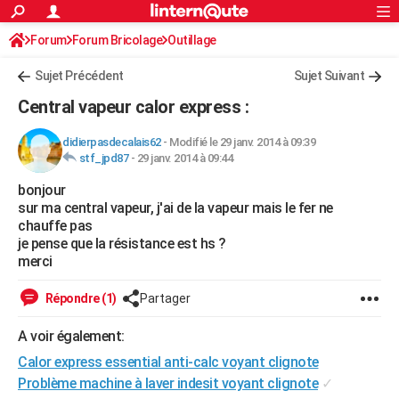
ACTUALITÉS
Forum
Forum Bricolage
Connexion
Outillage
S'inscrire
Rechercher
Société
Education
Villes
Politique
Faits Divers
Monde
+
SPORT
Sujet Précédent
Sujet Suivant
Football
Cyclisme
Forum
Coupe du monde 2026
Tennis
Rugby
CULTURE
Central vapeur calor express :
TNT
Cinéma
Musique
Programme TV
Streaming
Sorties cinéma
+
FINANCE
didierpasdecalais62
-
Modifié le 29 janv. 2014 à 09:39
stf_jpd87
-
29 janv. 2014 à 09:44
Impôts
Immobilier
Banque
Crédit
Retraite
Epargne
Risques naturels par ville
Assurance
AUTO
bonjour
Réserver un essai
Berlines
Forum auto
Essais
Citadines
SUV
+
HIGH-TECH
sur ma central vapeur, j'ai de la vapeur mais le fer ne
chauffe pas
Meilleur smartphone
Ordinateurs
Guide high-tech
Mobiles
Internet
Jeux vidéo
+
BRICOLAGE
je pense que la résistance est hs ?
merci
Aménagement intérieur
Cuisine
Jardinage
+
Forum
Extérieur
Salle de bains
Rangement
WEEK-END
Répondre (1)
Partager
Escapades
Expositions
Week-end nature
Guides de France
Patrimoine
Musées
+
LIFESTYLE
A voir également:
Bien-être
Mode
+
Art de vivre
Loisirs
Modes de vie
SANTE
Calor express essential anti-calc voyant clignote
Guide de la santé
Médicaments
+
Alimentation
Maladies
Sommeil
Problème machine à laver indesit voyant clignote
✓
VOYAGE