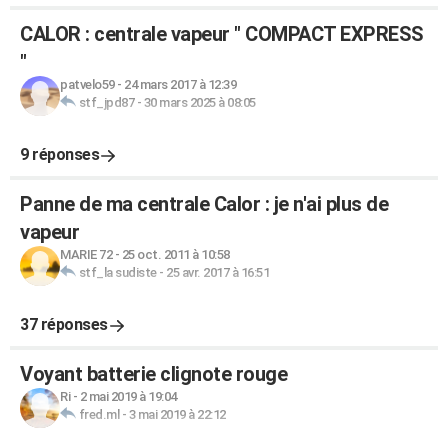
CALOR : centrale vapeur " COMPACT EXPRESS
"
patvelo59
-
24 mars 2017 à 12:39
stf_jpd87
-
30 mars 2025 à 08:05
9 réponses
Panne de ma centrale Calor : je n'ai plus de
vapeur
MARIE 72
-
25 oct. 2011 à 10:58
stf_la sudiste
-
25 avr. 2017 à 16:51
37 réponses
Voyant batterie clignote rouge
Ri
-
2 mai 2019 à 19:04
fred.ml
-
3 mai 2019 à 22:12