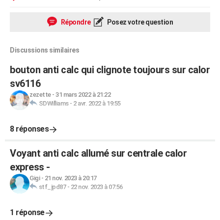
Répondre
Posez votre question
Discussions similaires
bouton anti calc qui clignote toujours sur calor
sv6116
zezette
-
31 mars 2022 à 21:22
SDWilliams
-
2 avr. 2022 à 19:55
8 réponses
Voyant anti calc allumé sur centrale calor
express -
Gigi
-
21 nov. 2023 à 20:17
stf_jpd87
-
22 nov. 2023 à 07:56
1 réponse