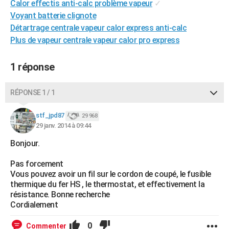
Calor effectis anti-calc problème vapeur
✓
City break
Voyage de noces
Climat
Destinations
Voyage nature
Forum
+
PHOTO
Voyant batterie clignote
Détartrage centrale vapeur calor express anti-calc
GUIDES D'ACHAT
Plus de vapeur centrale vapeur calor pro express
BONS PLANS
1 réponse
CARTE DE VOEUX
Carte Bonne année
Carte Pâques
Carte de Noël
Carte Saint-Valentin
Carte d'anniversaire
RÉPONSE 1 / 1
DICTIONNAIRE
Biographies
Expressions
Dictionnaire
Citations
Proverbes
stf_jpd87
PROGRAMME TV
29 968
29 janv. 2014 à 09:44
COPAINS D'AVANT
Bonjour.
Se connecter
Collèges
Universités
Service militaire
S'inscrire
Lycées
Primaires
Entreprises
Avis de recherche
AVIS DE DÉCÈS
Pas forcement
Vous pouvez avoir un fil sur le cordon de coupé, le fusible
FORUM
thermique du fer HS , le thermostat, et effectivement la
résistance. Bonne recherche
Lifestyle
Sport
Television
Cinema
Bricolage
Culture
Auto
Voyage
Cordialement
0
Commenter