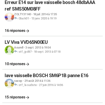
Erreur E14 sur lave vaisselle bosch 48dbAAA
ref SMS50M08FF
ZOLTY31140
-
18 juil. 2014 à 17:35
Gluck01
-
13 janv. 2020 à 19:19
16 réponses
LV Viva VVD65N00EU
Aourell
-
3 sept. 2013 à 19:04
stf_jpd87
-
18 sept. 2013 à 07:18
10 réponses
lave vaisselle BOSCH SM6P1B panne E16
sacep
-
29 août 2014 à 11:36
stf_la sudiste
-
27 juin 2016 à 14:06
15 réponses