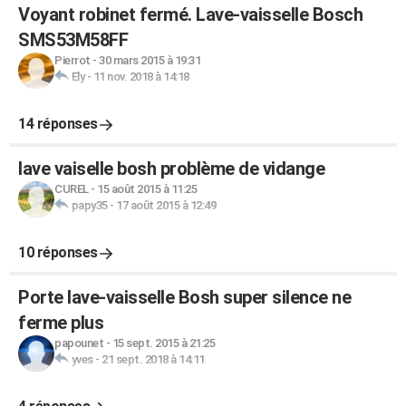
Voyant robinet fermé. Lave-vaisselle Bosch
SMS53M58FF
Pierrot
-
30 mars 2015 à 19:31
Ely
-
11 nov. 2018 à 14:18
14 réponses
lave vaiselle bosh problème de vidange
CUREL
-
15 août 2015 à 11:25
papy35
-
17 août 2015 à 12:49
10 réponses
Porte lave-vaisselle Bosh super silence ne
ferme plus
papounet
-
15 sept. 2015 à 21:25
yves
-
21 sept. 2018 à 14:11