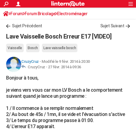
ACTUALITÉS
Forum
Forum Bricolage
Connexion
Electroménager
S'inscrire
Rechercher
Société
Education
Villes
Politique
Faits Divers
Monde
+
SPORT
Sujet Précédent
Sujet Suivant
Football
Cyclisme
Forum
Coupe du monde 2026
Tennis
Rugby
CULTURE
Lave Vaisselle Bosch Erreur E17 [VIDEO]
TNT
Cinéma
Musique
Programme TV
Streaming
Sorties cinéma
+
FINANCE
Vaisselle
Bosch
Lave vaisselle bosch
Impôts
Immobilier
Banque
Crédit
Retraite
Epargne
Risques naturels par ville
Assurance
AUTO
CruzyCruz
-
Modifié le 9 févr. 2014 à 20:30
CruzyCruz -
27 févr. 2014 à 09:36
Réserver un essai
Berlines
Forum auto
Essais
Citadines
SUV
+
HIGH-TECH
Bonjour à tous,
Meilleur smartphone
Ordinateurs
Guide high-tech
Mobiles
Internet
Jeux vidéo
+
BRICOLAGE
je viens vers vous car mon LV Bosch a le comportement
Aménagement intérieur
Cuisine
Jardinage
+
Forum
Extérieur
Salle de bains
Rangement
WEEK-END
suivant quand je lance un programme :
Escapades
Expositions
Week-end nature
Guides de France
Patrimoine
Musées
+
LIFESTYLE
1 / Il commence à se remplir normalement
2/ Au bout de 45s / 1mn, il se vide et l'évacuation s'active
Bien-être
Mode
+
Art de vivre
Loisirs
Modes de vie
SANTE
3/ Le temps du programme passe à 01:00.
4/ L'erreur E17 apparaît.
Guide de la santé
Médicaments
+
Alimentation
Maladies
Sommeil
VOYAGE