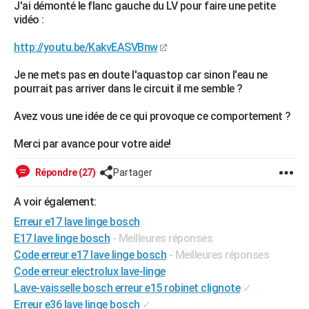
J'ai démonté le flanc gauche du LV pour faire une petite
City break
Voyage de noces
Climat
Destinations
Voyage nature
Forum
+
PHOTO
vidéo :
GUIDES D'ACHAT
http://youtu.be/KakvEASVBnw
BONS PLANS
Je ne mets pas en doute l'aquastop car sinon l'eau ne
pourrait pas arriver dans le circuit il me semble ?
CARTE DE VOEUX
Avez vous une idée de ce qui provoque ce comportement ?
Carte Bonne année
Carte Pâques
Carte de Noël
Carte Saint-Valentin
Carte d'anniversaire
DICTIONNAIRE
Merci par avance pour votre aide!
Biographies
Expressions
Dictionnaire
Citations
Proverbes
PROGRAMME TV
Répondre (27)
Partager
COPAINS D'AVANT
A voir également:
Se connecter
Collèges
Universités
Service militaire
S'inscrire
Lycées
Primaires
Entreprises
Avis de recherche
AVIS DE DÉCÈS
Erreur e17 lave linge bosch
E17 lave linge bosch
- Meilleures réponses
FORUM
Code erreur e17 lave linge bosch
- Meilleures réponses
Lifestyle
Sport
Television
Cinema
Bricolage
Culture
Auto
Voyage
Code erreur electrolux lave-linge
Lave-vaisselle bosch erreur e15 robinet clignote
✓
Erreur e36 lave linge bosch
✓