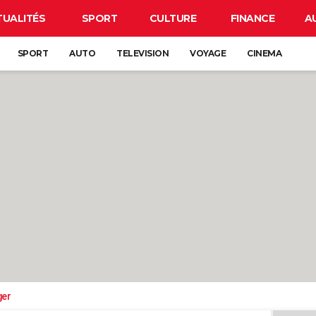
TUALITÉS
SPORT
CULTURE
FINANCE
A
SPORT
AUTO
TELEVISION
VOYAGE
CINEMA
ger