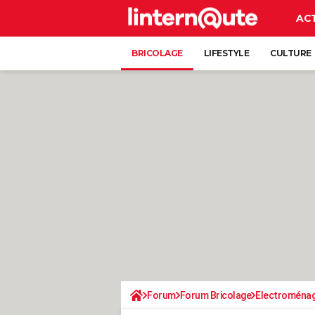
AC
BRICOLAGE
LIFESTYLE
CULTURE
Forum
Forum Bricolage
Electroména