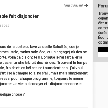
Foru
Sujet Suivant
Trouv
able fait disjoncter
dépan
élect
4 à 09:21
commu
durée
Écono
optimi
us de la porte du lave vaisselle Scholtès, que je
es : sale, moins sale, éco, et un rinçage) ok rien ne
e, voilà ça disjoncte !!! Lorsque je l'ai fait aller la
 ne pas entendre le bruit des hélices. Trouvant le temps
sale, froide et les hélices ne tournaient pas ! j'ai voulu
'utilise à chaque fois, ne s'allumait mais simplement
t un essai pour chaque programme, toujours le même
isjoncter. Je viens d'essayer et : disjoncte encore et
 quelque chose ?