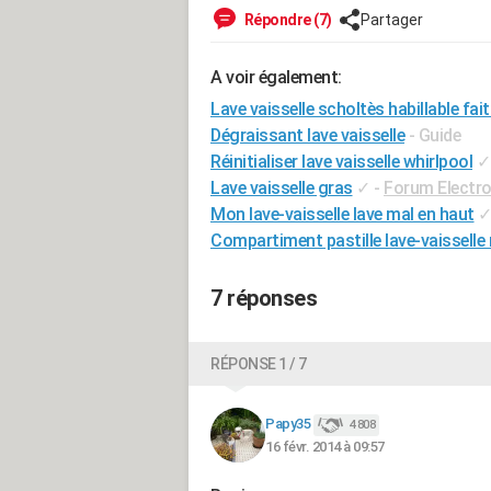
Répondre (7)
Partager
A voir également:
Lave vaisselle scholtès habillable fait
Dégraissant lave vaisselle
- Guide
Réinitialiser lave vaisselle whirlpool
✓
Lave vaisselle gras
✓
-
Forum Electr
Mon lave-vaisselle lave mal en haut
Compartiment pastille lave-vaisselle 
7 réponses
RÉPONSE 1 / 7
Papy35
4 808
16 févr. 2014 à 09:57