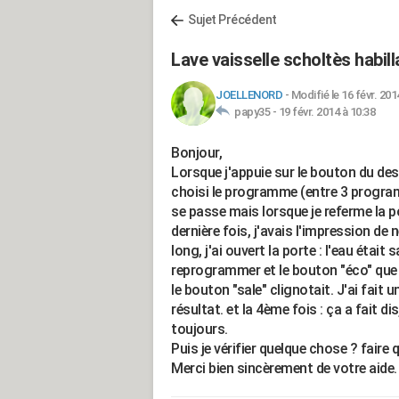
Sujet Précédent
Lave vaisselle scholtès habill
JOELLENORD
-
Modifié le 16 févr. 201
papy35 -
19 févr. 2014 à 10:38
Bonjour,
Lorsque j'appuie sur le bouton du dess
choisi le programme (entre 3 programm
se passe mais lorsque je referme la port
dernière fois, j'avais l'impression de
long, j'ai ouvert la porte : l'eau était 
reprogrammer et le bouton "éco" que j
le bouton "sale" clignotait. J'ai fai
résultat. et la 4ème fois : ça a fait d
toujours.
Puis je vérifier quelque chose ? faire
Merci bien sincèrement de votre aide.