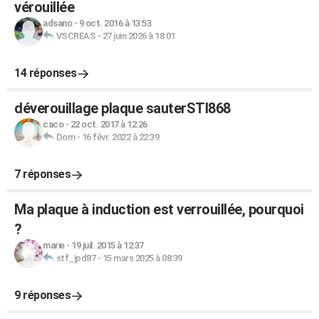
vérouillée
adsano
-
9 oct. 2016 à 13:53
VSCREAS
-
27 juin 2026 à 18:01
14 réponses
déverouillage plaque sauterSTI868
caco
-
22 oct. 2017 à 12:26
Dom
-
16 févr. 2022 à 22:39
7 réponses
Ma plaque à induction est verrouillée, pourquoi
?
marie
-
19 juil. 2015 à 12:37
stf_jpd87
-
15 mars 2025 à 08:39
9 réponses