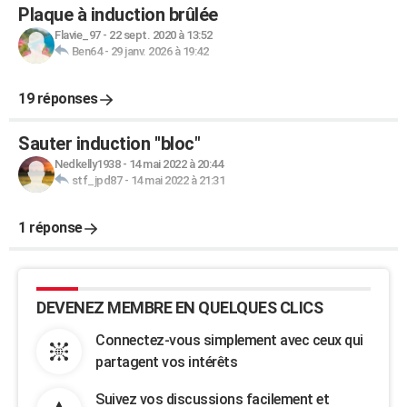
Plaque à induction brûlée
Flavie_97
-
22 sept. 2020 à 13:52
Ben64
-
29 janv. 2026 à 19:42
19 réponses
Sauter induction ''bloc"
Nedkelly1938
-
14 mai 2022 à 20:44
stf_jpd87
-
14 mai 2022 à 21:31
1 réponse
DEVENEZ MEMBRE EN QUELQUES CLICS
Connectez-vous simplement avec ceux qui
partagent vos intérêts
Suivez vos discussions facilement et