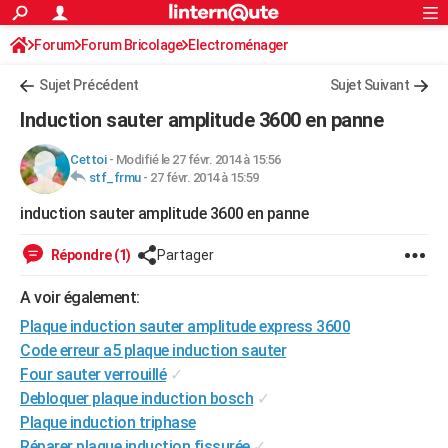
ACTUALITÉS
Forum
Forum Bricolage
Connexion
Electroménager
S'inscrire
Rechercher
Société
Education
Villes
Politique
Faits Divers
Monde
+
SPORT
Sujet Précédent
Sujet Suivant
Football
Cyclisme
Forum
Coupe du monde 2026
Tennis
Rugby
CULTURE
Induction sauter amplitude 3600 en panne
TNT
Cinéma
Musique
Programme TV
Streaming
Sorties cinéma
+
FINANCE
Cettoi
-
Modifié le 27 févr. 2014 à 15:56
stf_frmu
-
27 févr. 2014 à 15:59
Impôts
Immobilier
Banque
Crédit
Retraite
Epargne
Risques naturels par ville
Assurance
AUTO
induction sauter amplitude 3600 en panne
Réserver un essai
Berlines
Forum auto
Essais
Citadines
SUV
+
HIGH-TECH
Répondre (1)
Partager
Meilleur smartphone
Ordinateurs
Guide high-tech
Mobiles
Internet
Jeux vidéo
+
BRICOLAGE
A voir également:
Aménagement intérieur
Cuisine
Jardinage
+
Forum
Extérieur
Salle de bains
Rangement
WEEK-END
Plaque induction sauter amplitude express 3600
Escapades
Expositions
Week-end nature
Guides de France
Patrimoine
Musées
+
Code erreur a5 plaque induction sauter
LIFESTYLE
Four sauter verrouillé
✓
Bien-être
Mode
+
Art de vivre
Loisirs
Modes de vie
SANTE
Debloquer plaque induction bosch
✓
Plaque induction triphase
Guide de la santé
Médicaments
+
Alimentation
Maladies
Sommeil
VOYAGE
Réparer plaque induction fissurée
✓