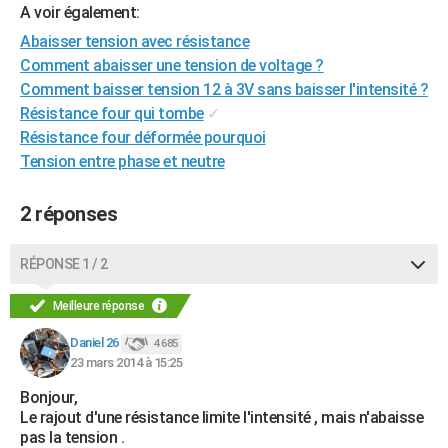
A voir également:
City break
Voyage de noces
Climat
Destinations
Voyage nature
Forum
+
PHOTO
Abaisser tension avec résistance
Comment abaisser une tension de voltage ?
GUIDES D'ACHAT
Comment baisser tension 12 à 3V sans baisser l'intensité ?
BONS PLANS
Résistance four qui tombe
✓
Résistance four déformée pourquoi
CARTE DE VOEUX
Tension entre phase et neutre
Carte Bonne année
Carte Pâques
Carte de Noël
Carte Saint-Valentin
Carte d'anniversaire
DICTIONNAIRE
2 réponses
Biographies
Expressions
Dictionnaire
Citations
Proverbes
PROGRAMME TV
RÉPONSE 1 / 2
COPAINS D'AVANT
Se connecter
Collèges
Universités
Service militaire
S'inscrire
Lycées
Primaires
Entreprises
Avis de recherche
Meilleure réponse
AVIS DE DÉCÈS
Daniel 26
4 685
FORUM
23 mars 2014 à 15:25
Lifestyle
Sport
Television
Cinema
Bricolage
Culture
Auto
Voyage
Bonjour,
Le rajout d'une résistance limite l'intensité , mais n'abaisse
pas la tension .