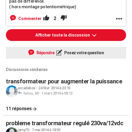
pas de différence.
( hors montage potentiométrique)
2
Commenter
Afficher toute la discussion
Répondre
Posez votre question
Discussions similaires
transformateur pour augmenter la puissance
arcadebox
-
24 févr. 2014 à 23:15
tatou_69
-
1 mars 2014 à 08:12
11 réponses
probleme transformateur regulé 230va/12vdc
jamy75
-
7 mai 2014 à 18:59