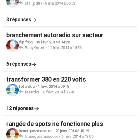
stf_jpd87
-
8 mai 2014 à 06:53
3 réponses
branchement autoradio sur secteur
djplfs52
-
10 févr. 2014 à 14:20
Papy Octet
-
11 févr. 2014 à 14:56
6 réponses
transformer 380 en 220 volts
fetardou
-
1 févr. 2014 à 09:43
fetardou
-
8 févr. 2014 à 17:40
12 réponses
rangée de spots ne fonctionne plus
lamerguezmasauee
-
28 janv. 2014 à 10:19
lamerguezmasquee
-
6 févr. 2014 à 13:06