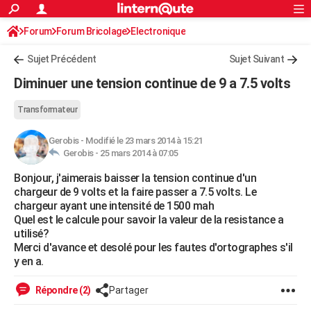
ACTUALITÉS
Forum
Forum Bricolage
Connexion
Electronique
S'inscrire
Rechercher
Société
Education
Villes
Politique
Faits Divers
Monde
+
SPORT
Sujet Précédent
Sujet Suivant
Football
Cyclisme
Forum
Coupe du monde 2026
Tennis
Rugby
CULTURE
Diminuer une tension continue de 9 a 7.5 volts
TNT
Cinéma
Musique
Programme TV
Streaming
Sorties cinéma
+
FINANCE
Transformateur
Impôts
Immobilier
Banque
Crédit
Retraite
Epargne
Risques naturels par ville
Assurance
AUTO
Gerobis
-
Modifié le 23 mars 2014 à 15:21
Gerobis -
25 mars 2014 à 07:05
Réserver un essai
Berlines
Forum auto
Essais
Citadines
SUV
+
HIGH-TECH
Bonjour, j'aimerais baisser la tension continue d'un
Meilleur smartphone
Ordinateurs
Guide high-tech
Mobiles
Internet
Jeux vidéo
+
BRICOLAGE
chargeur de 9 volts et la faire passer a 7.5 volts. Le
chargeur ayant une intensité de 1500 mah
Aménagement intérieur
Cuisine
Jardinage
+
Forum
Extérieur
Salle de bains
Rangement
WEEK-END
Quel est le calcule pour savoir la valeur de la resistance a
utilisé?
Escapades
Expositions
Week-end nature
Guides de France
Patrimoine
Musées
+
LIFESTYLE
Merci d'avance et desolé pour les fautes d'ortographes s'il
y en a.
Bien-être
Mode
+
Art de vivre
Loisirs
Modes de vie
SANTE
Répondre (2)
Partager
Guide de la santé
Médicaments
+
Alimentation
Maladies
Sommeil
VOYAGE