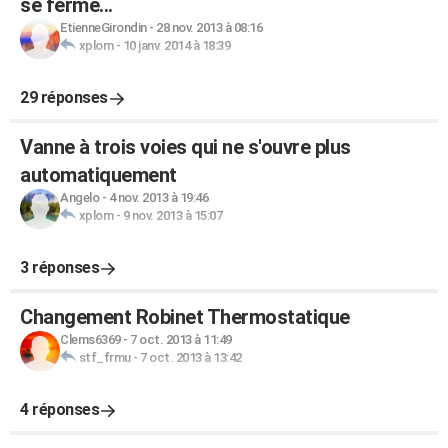
se ferme...
EtienneGirondin
-
28 nov. 2013 à 08:16
xplom
-
10 janv. 2014 à 18:39
29 réponses
Vanne à trois voies qui ne s'ouvre plus
automatiquement
Angelo
-
4 nov. 2013 à 19:46
xplom
-
9 nov. 2013 à 15:07
3 réponses
Changement Robinet Thermostatique
Clems6369
-
7 oct. 2013 à 11:49
stf_frmu
-
7 oct. 2013 à 13:42
4 réponses