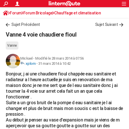
ACTUALITÉS
Forum
Forum Bricolage
Connexion
Chauffage et climatisation
S'inscrire
Rechercher
Société
Education
Villes
Politique
Faits Divers
Monde
+
SPORT
Sujet Précédent
Sujet Suivant
Football
Cyclisme
Forum
Coupe du monde 2026
Tennis
Rugby
CULTURE
Vanne 4 voie chaudiere fioul
TNT
Cinéma
Musique
Programme TV
Streaming
Sorties cinéma
+
FINANCE
Vanne
Impôts
Immobilier
Banque
Crédit
Retraite
Epargne
Risques naturels par ville
Assurance
AUTO
Mickael
-
Modifié le 28 mars 2014 à 07:56
xplom
-
31 mars 2014 à 10:42
Réserver un essai
Berlines
Forum auto
Essais
Citadines
SUV
+
HIGH-TECH
Bonjour, j ai une chaudiere fioul chappée eau sanitaire et
Meilleur smartphone
Ordinateurs
Guide high-tech
Mobiles
Internet
Jeux vidéo
+
BRICOLAGE
radiateur a l heure actuelle je suis en renovation de ma
maison donc je ne me sert que de l eau sanitaire donc j ai
Aménagement intérieur
Cuisine
Jardinage
+
Forum
Extérieur
Salle de bains
Rangement
WEEK-END
tourner la 4 voie sur arret cela fait un an que cela
fonctionner .
Escapades
Expositions
Week-end nature
Guides de France
Patrimoine
Musées
+
LIFESTYLE
Suite a un gros bruit de la pompe d eau sanitaire je l ai
changer et plus de bruit mais mon soucis c est la baisse de
Bien-être
Mode
+
Art de vivre
Loisirs
Modes de vie
SANTE
pression .
Au début je penser au vase d'expansion mais je viens de m
Guide de la santé
Médicaments
+
Alimentation
Maladies
Sommeil
VOYAGE
aperçevoir que sa goutte goutte a goutte sur un des