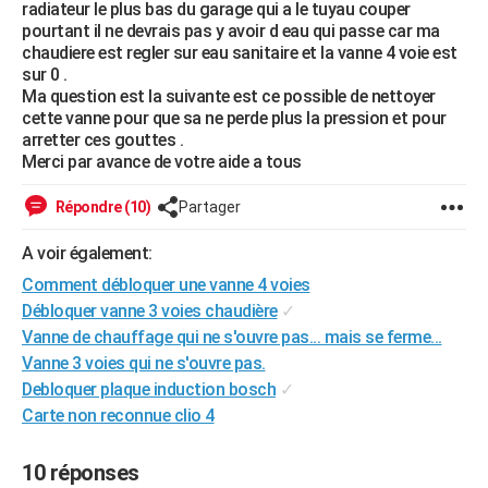
radiateur le plus bas du garage qui a le tuyau couper
City break
Voyage de noces
Climat
Destinations
Voyage nature
Forum
+
PHOTO
pourtant il ne devrais pas y avoir d eau qui passe car ma
chaudiere est regler sur eau sanitaire et la vanne 4 voie est
GUIDES D'ACHAT
sur 0 .
Ma question est la suivante est ce possible de nettoyer
BONS PLANS
cette vanne pour que sa ne perde plus la pression et pour
arretter ces gouttes .
CARTE DE VOEUX
Merci par avance de votre aide a tous
Carte Bonne année
Carte Pâques
Carte de Noël
Carte Saint-Valentin
Carte d'anniversaire
DICTIONNAIRE
Répondre (10)
Partager
Biographies
Expressions
Dictionnaire
Citations
Proverbes
PROGRAMME TV
A voir également:
Comment débloquer une vanne 4 voies
COPAINS D'AVANT
Débloquer vanne 3 voies chaudière
✓
Se connecter
Collèges
Universités
Service militaire
S'inscrire
Lycées
Primaires
Entreprises
Avis de recherche
AVIS DE DÉCÈS
Vanne de chauffage qui ne s'ouvre pas... mais se ferme...
Vanne 3 voies qui ne s'ouvre pas.
FORUM
Debloquer plaque induction bosch
✓
Carte non reconnue clio 4
Lifestyle
Sport
Television
Cinema
Bricolage
Culture
Auto
Voyage
10 réponses