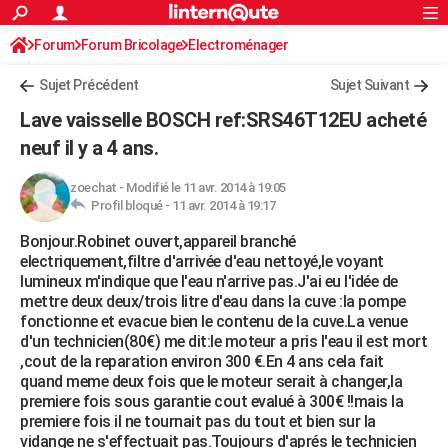
ACTUALITÉS
Forum
Forum Bricolage
Connexion
Electroménager
S'inscrire
Rechercher
Société
Education
Villes
Politique
Faits Divers
Monde
+
SPORT
Sujet Précédent
Sujet Suivant
Football
Cyclisme
Forum
Coupe du monde 2026
Tennis
Rugby
CULTURE
Lave vaisselle BOSCH ref:SRS46T12EU acheté
TNT
Cinéma
Musique
Programme TV
Streaming
Sorties cinéma
+
neuf il y a 4 ans.
FINANCE
Impôts
Immobilier
Banque
Crédit
Retraite
Epargne
Risques naturels par ville
Assurance
AUTO
zoechat
-
Modifié le 11 avr. 2014 à 19:05
Profil bloqué -
11 avr. 2014 à 19:17
Réserver un essai
Berlines
Forum auto
Essais
Citadines
SUV
+
HIGH-TECH
Bonjour.Robinet ouvert,appareil branché
electriquement,filtre d'arrivée d'eau nettoyé,le voyant
Meilleur smartphone
Ordinateurs
Guide high-tech
Mobiles
Internet
Jeux vidéo
+
BRICOLAGE
lumineux m'indique que l'eau n'arrive pas.J'ai eu l'idée de
mettre deux deux/trois litre d'eau dans la cuve :la pompe
Aménagement intérieur
Cuisine
Jardinage
+
Forum
Extérieur
Salle de bains
Rangement
WEEK-END
fonctionne et evacue bien le contenu de la cuve.La venue
d'un technicien(80€) me dit:le moteur a pris l'eau il est mort
Escapades
Expositions
Week-end nature
Guides de France
Patrimoine
Musées
+
LIFESTYLE
,cout de la reparation environ 300 €.En 4 ans cela fait
quand meme deux fois que le moteur serait à changer,la
Bien-être
Mode
+
Art de vivre
Loisirs
Modes de vie
SANTE
premiere fois sous garantie cout evalué à 300€ !!mais la
premiere fois il ne tournait pas du tout et bien sur la
Guide de la santé
Médicaments
+
Alimentation
Maladies
Sommeil
VOYAGE
vidange ne s'effectuait pas.Toujours d'aprés le technicien