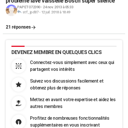
problème lave vaisselle Bosch super silence
PAPETO72390
-
24 nov. 2013 à 05:33
stf_jpd87
-
12 juil. 2018 à 18:49
21 réponses
DEVENEZ MEMBRE EN QUELQUES CLICS
Connectez-vous simplement avec ceux qui
partagent vos intérêts
Suivez vos discussions facilement et
obtenez plus de réponses
Mettez en avant votre expertise et aidez les
autres membres
Profitez de nombreuses fonctionnalités
supplémentaires en vous inscrivant