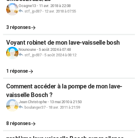
Ocagne13
-
11 avr. 2018 à 22:08
stf_jpd87
-
12 avr. 2018 à 07:55
3 réponses
Voyant robinet de mon lave-vaisselle bosh
Nounoune
-
5 août 2024 à 07:48
stf_jpd87
-
5 août 2024 à 08:12
1 réponse
Comment accéder à la pompe de mon lave-
vaisselle Bosch ?
Jean Christophe
-
13 mai 2010 à 21:50
boulanger37
-
18 avr. 2011 à 21:59
8 réponses