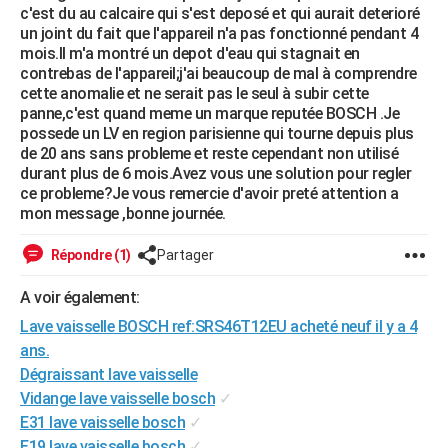
c'est du au calcaire qui s'est deposé et qui aurait deterioré
City break
Voyage de noces
Climat
Destinations
Voyage nature
Forum
+
PHOTO
un joint du fait que l'appareil n'a pas fonctionné pendant 4
mois.Il m'a montré un depot d'eau qui stagnait en
GUIDES D'ACHAT
contrebas de l'appareil;j'ai beaucoup de mal à comprendre
cette anomalie et ne serait pas le seul à subir cette
BONS PLANS
panne,c'est quand meme un marque reputée BOSCH .Je
possede un LV en region parisienne qui tourne depuis plus
CARTE DE VOEUX
de 20 ans sans probleme et reste cependant non utilisé
durant plus de 6 mois.Avez vous une solution pour regler
Carte Bonne année
Carte Pâques
Carte de Noël
Carte Saint-Valentin
Carte d'anniversaire
DICTIONNAIRE
ce probleme?Je vous remercie d'avoir preté attention a
mon message ,bonne journée.
Biographies
Expressions
Dictionnaire
Citations
Proverbes
PROGRAMME TV
Répondre (1)
Partager
COPAINS D'AVANT
A voir également:
Se connecter
Collèges
Universités
Service militaire
S'inscrire
Lycées
Primaires
Entreprises
Avis de recherche
AVIS DE DÉCÈS
Lave vaisselle BOSCH ref:SRS46T12EU acheté neuf il y a 4
FORUM
ans.
Dégraissant lave vaisselle
Lifestyle
Sport
Television
Cinema
Bricolage
Culture
Auto
Voyage
Vidange lave vaisselle bosch
✓
E31 lave vaisselle bosch
✓
E19 lave vaisselle bosch
✓