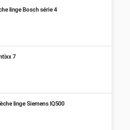
che linge Bosch série 4
tixx 7
Sèche linge Siemens IQ500