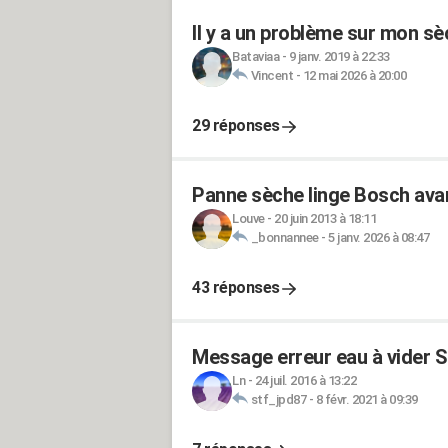
Il y a un problème sur mon sè
Bataviaa
-
9 janv. 2019 à 22:33
Vincent
-
12 mai 2026 à 20:00
29 réponses
Panne sèche linge Bosch avan
Louve
-
20 juin 2013 à 18:11
_bonnannee
-
5 janv. 2026 à 08:47
43 réponses
Message erreur eau à vider 
Ln
-
24 juil. 2016 à 13:22
stf_jpd87
-
8 févr. 2021 à 09:39