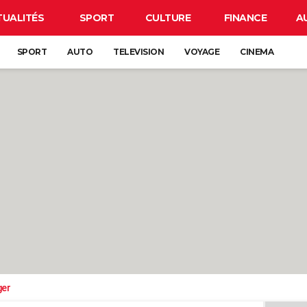
TUALITÉS
SPORT
CULTURE
FINANCE
A
SPORT
AUTO
TELEVISION
VOYAGE
CINEMA
ger