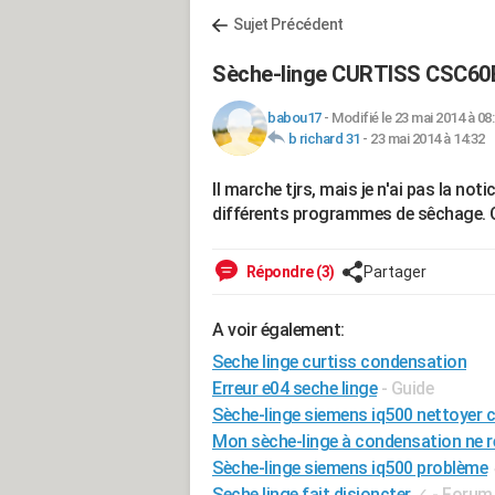
Sujet Précédent
Sèche-linge CURTISS CSC60
babou17
-
Modifié le 23 mai 2014 à 08
b richard 31
-
23 mai 2014 à 14:32
Il marche tjrs, mais je n'ai pas la not
différents programmes de sêchage. Qq'
Répondre (3)
Partager
A voir également:
Seche linge curtiss condensation
Erreur e04 seche linge
- Guide
Sèche-linge siemens iq500 nettoyer 
Mon sèche-linge à condensation ne r
Sèche-linge siemens iq500 problème
Seche linge fait disjoncter
✓
-
Forum 