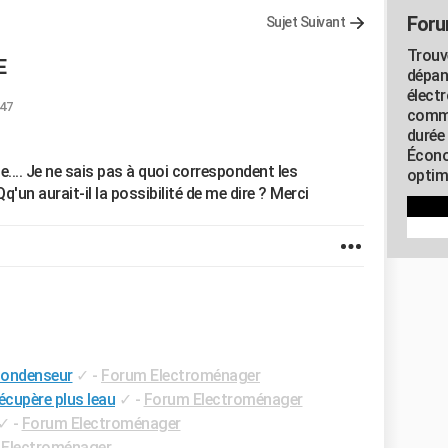
Foru
Sujet Suivant
Trouv
E
dépan
élect
:47
commu
durée
Écono
ice.... Je ne sais pas à quoi correspondent les
optimi
un aurait-il la possibilité de me dire ? Merci
condenseur
✓
-
Forum Electroménager
écupère plus leau
✓
-
Forum Electroménager
✓
-
Forum Electroménager
Electroménager