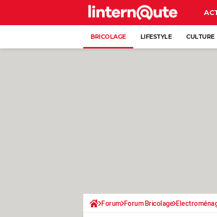
AC
BRICOLAGE
LIFESTYLE
CULTURE
Forum
Forum Bricolage
Electroména