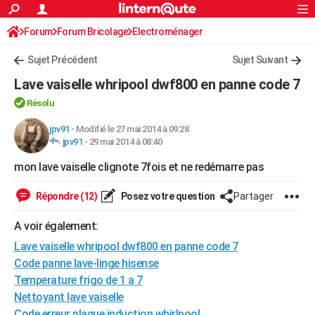
ACTUALITÉS
Forum
Forum Bricolage
Connexion
Electroménager
S'inscrire
Rechercher
Société
Education
Villes
Politique
Faits Divers
Monde
+
SPORT
Sujet Précédent
Sujet Suivant
Football
Cyclisme
Forum
Coupe du monde 2026
Tennis
Rugby
CULTURE
Lave vaiselle whripool dwf800 en panne code 7
TNT
Cinéma
Musique
Programme TV
Streaming
Sorties cinéma
+
FINANCE
Résolu
Impôts
Immobilier
Banque
Crédit
Retraite
Epargne
Risques naturels par ville
Assurance
jpv91
-
Modifié le 27 mai 2014 à 09:28
AUTO
jpv91
-
29 mai 2014 à 08:40
Réserver un essai
Berlines
Forum auto
Essais
Citadines
SUV
+
HIGH-TECH
mon lave vaiselle clignote 7fois et ne redémarre pas
Meilleur smartphone
Ordinateurs
Guide high-tech
Mobiles
Internet
Jeux vidéo
+
BRICOLAGE
Répondre (12)
Posez votre question
Partager
Aménagement intérieur
Cuisine
Jardinage
+
Forum
Extérieur
Salle de bains
Rangement
WEEK-END
A voir également:
Escapades
Expositions
Week-end nature
Guides de France
Patrimoine
Musées
+
Lave vaiselle whripool dwf800 en panne code 7
LIFESTYLE
Code panne lave-linge hisense
Bien-être
Mode
+
Art de vivre
Loisirs
Modes de vie
SANTE
Temperature frigo de 1 a 7
Nettoyant lave vaiselle
Guide de la santé
Médicaments
+
Alimentation
Maladies
Sommeil
VOYAGE
Code erreur plaque induction whirlpool