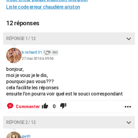
City break
Voyage de noces
Climat
Destinations
Voyage nature
Forum
+
Liste code erreur chaudière ariston
PHOTO
GUIDES D'ACHAT
12 réponses
BONS PLANS
RÉPONSE 1 / 12
CARTE DE VOEUX
b richard 31
880
Carte Bonne année
Carte Pâques
Carte de Noël
Carte Saint-Valentin
Carte d'anniversaire
DICTIONNAIRE
27 mai 2014 à 09:56
Biographies
Expressions
Dictionnaire
Citations
Proverbes
bonjour,
PROGRAMME TV
moi je vous je le dis,
pourquoi pas vous???
COPAINS D'AVANT
cela facilite les réponses
Se connecter
Collèges
Universités
Service militaire
S'inscrire
Lycées
Primaires
Entreprises
Avis de recherche
ensuite l'on pourra voir quel est le souci correspondant
AVIS DE DÉCÈS
0
Commenter
FORUM
Lifestyle
Sport
Television
Cinema
Bricolage
Culture
Auto
Voyage
RÉPONSE 2 / 12
jpv91