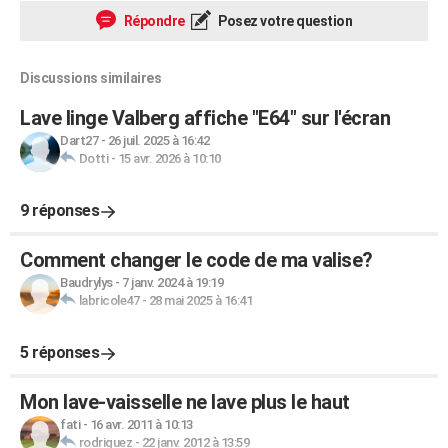
Répondre
Posez votre question
Discussions similaires
Lave linge Valberg affiche "E64" sur l'écran
Dart27
-
26 juil. 2025 à 16:42
Dotti
-
15 avr. 2026 à 10:10
9 réponses
Comment changer le code de ma valise?
Baudrylys
-
7 janv. 2024 à 19:19
labricole47
-
28 mai 2025 à 16:41
5 réponses
Mon lave-vaisselle ne lave plus le haut
fati
-
16 avr. 2011 à 10:13
rodriguez
-
22 janv. 2012 à 13:59