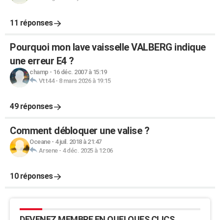
11 réponses
Pourquoi mon lave vaisselle VALBERG indique
une erreur E4 ?
champ
-
16 déc. 2007 à 15:19
Vtt44
-
8 mars 2026 à 19:15
49 réponses
Comment débloquer une valise ?
Oceane
-
4 juil. 2018 à 21:47
Arsene
-
4 déc. 2025 à 12:06
10 réponses
DEVENEZ MEMBRE EN QUELQUES CLICS