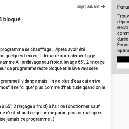
Foru
Sujet Suivant
Trouv
4 bloqué
dépan
élect
commu
durée
Écono
e programme de chauffage... Après avoir été
optimi
pos quelques heures, il démarre normalement
si je
ramme A : prélavage eau froide, lavage 65°, 2 rinçage
cteur de programme reste bloqué et le lave vaisselle
gramme il vidange mais il n'y a plus d'eau qui arrive
ou" il ne "clique" plus comme d'habitude quand on le
 65°, 2 rinçage a froid) à l'air de fonctionner sauf
ine c'est chaud ce qui ne me parait pas normal après
ilise jamais ce programme...)