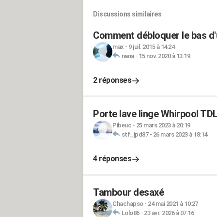
Discussions similaires
Comment débloquer le bas d'
max
-
9 juil. 2015 à 14:24
nana
-
15 nov. 2020 à 13:19
2 réponses
Porte lave linge Whirpool T
Pibeuc
-
25 mars 2023 à 20:19
stf_jpd87
-
26 mars 2023 à 18:14
4 réponses
Tambour desaxé
Chachapso
-
24 mai 2021 à 10:27
Lolo86
-
23 avr. 2026 à 07:16