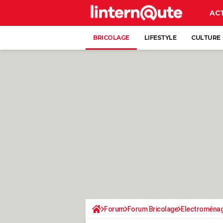
AC
BRICOLAGE
LIFESTYLE
CULTURE
Forum
Forum Bricolage
Electroména