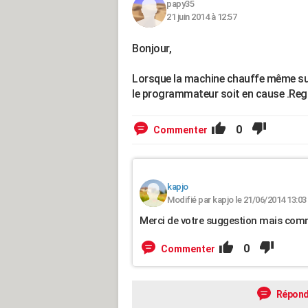
papy35
21 juin 2014 à 12:57
Bonjour,
Lorsque la machine chauffe même sur
le programmateur soit en cause .Rega
0
Commenter
kapjo
Modifié par kapjo le 21/06/2014 13:03
Merci de votre suggestion mais comme
0
Commenter
Répond