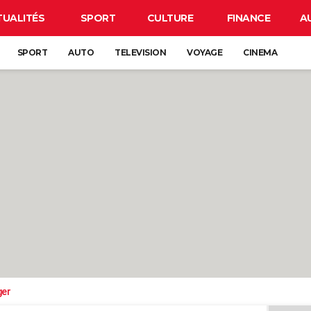
TUALITÉS
SPORT
CULTURE
FINANCE
A
SPORT
AUTO
TELEVISION
VOYAGE
CINEMA
ger