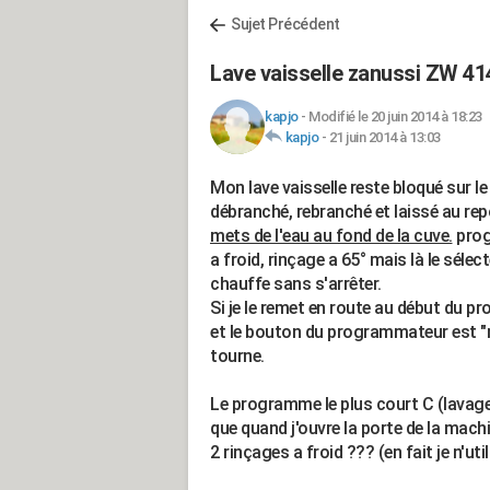
Sujet Précédent
Lave vaisselle zanussi ZW 41
kapjo
-
Modifié le 20 juin 2014 à 18:23
kapjo
-
21 juin 2014 à 13:03
Mon lave vaisselle reste bloqué sur l
débranché, rebranché et laissé au re
mets de l'eau au fond de la cuve.
prog
a froid, rinçage a 65° mais là le séle
chauffe sans s'arrêter.
Si je le remet en route au début du pro
et le bouton du programmateur est "m
tourne.
Le programme le plus court C (lavage à
que quand j'ouvre la porte de la mach
2 rinçages a froid ??? (en fait je n'ut