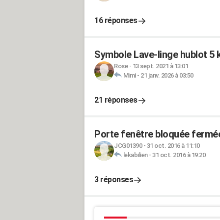
16 réponses
Symbole Lave-linge hublot 
Rose
-
13 sept. 2021 à 13:01
Mimi
-
21 janv. 2026 à 03:50
21 réponses
Porte fenêtre bloquée fermé
JCG01390
-
31 oct. 2016 à 11:10
lekabilien
-
31 oct. 2016 à 19:20
3 réponses