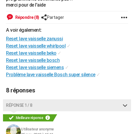
merci pour de l'aide
City break
Voyage de noces
Climat
Destinations
Voyage nature
Forum
+
PHOTO
Répondre (8)
Partager
GUIDES D'ACHAT
A voir également:
BONS PLANS
Reset lave vaisselle zanussi
CARTE DE VOEUX
Reset lave vaisselle whirlpool
✓
Reset lave vaisselle beko
✓
Carte Bonne année
Carte Pâques
Carte de Noël
Carte Saint-Valentin
Carte d'anniversaire
DICTIONNAIRE
Reset lave vaisselle bosch
Biographies
Expressions
Dictionnaire
Citations
Proverbes
Reset lave vaisselle siemens
✓
PROGRAMME TV
Problème lave vaisselle Bosch super silence
✓
COPAINS D'AVANT
8 réponses
Se connecter
Collèges
Universités
Service militaire
S'inscrire
Lycées
Primaires
Entreprises
Avis de recherche
AVIS DE DÉCÈS
FORUM
RÉPONSE 1 / 8
Lifestyle
Sport
Television
Cinema
Bricolage
Culture
Auto
Voyage
Meilleure réponse
Utilisateur anonyme