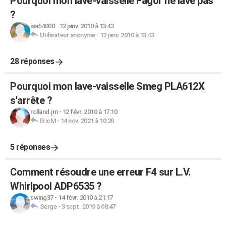
Pourquoi mon lave-vaisselle Fagor ne lave pas
?
isa54000
-
12 janv. 2010 à 13:43
Utilisateur anonyme
-
12 janv. 2010 à 13:43
28 réponses
Pourquoi mon lave-vaisselle Smeg PLA612X
s'arrête ?
rolland.jm
-
12 févr. 2010 à 17:10
EricM
-
14 nov. 2021 à 10:28
5 réponses
Comment résoudre une erreur F4 sur L.V.
Whirlpool ADP6535 ?
swing37
-
14 févr. 2010 à 21:17
Serge
-
3 sept. 2019 à 08:47