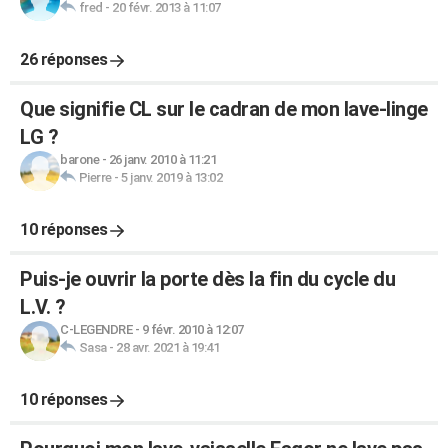
fred
-
20 févr. 2013 à 11:07
26 réponses
Que signifie CL sur le cadran de mon lave-linge
LG ?
barone
-
26 janv. 2010 à 11:21
Pierre
-
5 janv. 2019 à 13:02
10 réponses
Puis-je ouvrir la porte dès la fin du cycle du
L.V. ?
C-LEGENDRE
-
9 févr. 2010 à 12:07
Sasa
-
28 avr. 2021 à 19:41
10 réponses