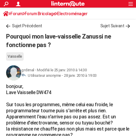
ACTUALITÉS
Forum
Forum Bricolage
Connexion
Electroménager
S'inscrire
Rechercher
Société
Education
Villes
Politique
Faits Divers
Monde
+
SPORT
Sujet Précédent
Sujet Suivant
Football
Cyclisme
Forum
Coupe du monde 2026
Tennis
Rugby
CULTURE
Pourquoi mon lave-vaisselle Zanussi ne
TNT
Cinéma
Musique
Programme TV
Streaming
Sorties cinéma
+
fonctionne pas ?
FINANCE
Impôts
Immobilier
Banque
Crédit
Retraite
Epargne
Risques naturels par ville
Assurance
AUTO
Vaisselle
Réserver un essai
Berlines
Forum auto
Essais
Citadines
SUV
+
HIGH-TECH
grdimal
-
Modifié le 25 janv. 2010 à 14:30
Utilisateur anonyme -
28 janv. 2010 à 19:03
Meilleur smartphone
Ordinateurs
Guide high-tech
Mobiles
Internet
Jeux vidéo
+
BRICOLAGE
bonjour,
Lave Vaisselle DW474
Aménagement intérieur
Cuisine
Jardinage
+
Forum
Extérieur
Salle de bains
Rangement
WEEK-END
Sur tous les programmes, même celui eau froide, le
Escapades
Expositions
Week-end nature
Guides de France
Patrimoine
Musées
+
LIFESTYLE
programmateur tourne puis s'arrête et plus rien.
Apparemment l'eau n'arrive pas ou pas assez. Est un
Bien-être
Mode
+
Art de vivre
Loisirs
Modes de vie
SANTE
problème d'electrovanne, sensor ou tuyau bouché?
la résistance ne chauffe pas non plus mais est parce que le
Guide de la santé
Médicaments
+
Alimentation
Maladies
Sommeil
VOYAGE
programme ne commence pas?.