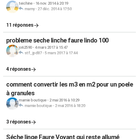
teichine
-
16 nov. 2014 à 20:19
mamy
-
27 déc. 2014 à 17:50
11 réponses
probleme seche linche faure lindo 100
jo62590
-
4 mars 2017 à 15:47
stf_jpd87
-
5 mars 2017 à 17:44
4 réponses
comment convertir les m3 en m2 pour un poele
à granules
mamie boutique
-
2 mai 2016 à 10:29
mamie boutique
-
2 mai 2016 à 18:20
3 réponses
Séche linge Faure Voyant qui reste allumé