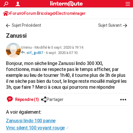
ACTUALITÉS
Forum
Forum Bricolage
Connexion
Electroménager
S'inscrire
Rechercher
Société
Education
Villes
Politique
Faits Divers
Monde
+
SPORT
Sujet Précédent
Sujet Suivant
Football
Cyclisme
Forum
Coupe du monde 2026
Tennis
Rugby
CULTURE
Zanussi
TNT
Cinéma
Musique
Programme TV
Streaming
Sorties cinéma
+
FINANCE
Ummu
-
Modifié le 5 sept. 2020 à 19:14
stf_jpd87
-
6 sept. 2020 à 07:10
Impôts
Immobilier
Banque
Crédit
Retraite
Epargne
Risques naturels par ville
Assurance
AUTO
Bonjour, mon sèche linge Zanussi lindo 300 XXI,
Réserver un essai
Berlines
Forum auto
Essais
Citadines
SUV
+
HIGH-TECH
fonctionne, mais ne respecte pas le temps afficher, par
exemple au lieu de tourner 1h40, il tourne plus de 3h de plus
Meilleur smartphone
Ordinateurs
Guide high-tech
Mobiles
Internet
Jeux vidéo
+
BRICOLAGE
il ne sèche pas bien du tout, le linge reste mouillé malgré les
3h, que faire ? Merci à ceux qui pourrons me répondre
Aménagement intérieur
Cuisine
Jardinage
+
Forum
Extérieur
Salle de bains
Rangement
WEEK-END
Répondre (1)
Partager
Escapades
Expositions
Week-end nature
Guides de France
Patrimoine
Musées
+
LIFESTYLE
A voir également:
Bien-être
Mode
+
Art de vivre
Loisirs
Modes de vie
SANTE
Zanussi lindo 100 panne
Guide de la santé
Médicaments
+
Alimentation
Maladies
Sommeil
Vmc silent 100 voyant rouge
✓
VOYAGE