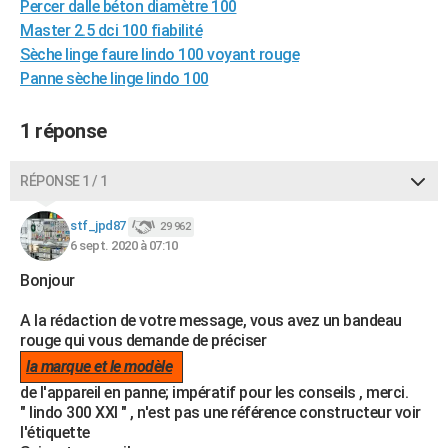
Percer dalle béton diamètre 100
City break
Voyage de noces
Climat
Destinations
Voyage nature
Forum
+
PHOTO
Master 2.5 dci 100 fiabilité
Sèche linge faure lindo 100 voyant rouge
GUIDES D'ACHAT
Panne sèche linge lindo 100
BONS PLANS
1 réponse
CARTE DE VOEUX
Carte Bonne année
Carte Pâques
Carte de Noël
Carte Saint-Valentin
Carte d'anniversaire
RÉPONSE 1 / 1
DICTIONNAIRE
Biographies
Expressions
Dictionnaire
Citations
Proverbes
stf_jpd87
PROGRAMME TV
29 962
6 sept. 2020 à 07:10
COPAINS D'AVANT
Bonjour
Se connecter
Collèges
Universités
Service militaire
S'inscrire
Lycées
Primaires
Entreprises
Avis de recherche
AVIS DE DÉCÈS
A la rédaction de votre message, vous avez un bandeau
rouge qui vous demande de préciser
FORUM
la marque et le modèle
Lifestyle
Sport
Television
Cinema
Bricolage
Culture
Auto
Voyage
de l'appareil en panne; impératif pour les conseils , merci.
" lindo 300 XXI " , n'est pas une référence constructeur voir
l'étiquette