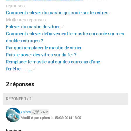
réponses
City break
Voyage de noces
Climat
Destinations
Voyage nature
Forum
+
PHOTO
Comment enlever du mastic qui coule sur les vitres
-
GUIDES D'ACHAT
Meilleures réponses
Enlever du mastic de vitrier
✓
BONS PLANS
Comment enlever définivement le mastic qui coule sur mes
doubles vitrages ?
CARTE DE VOEUX
Par quoi remplacer le mastic de vitrier
Carte Bonne année
Carte Pâques
Carte de Noël
Carte Saint-Valentin
Carte d'anniversaire
DICTIONNAIRE
Puis-je poser des vitres sur du fer ?
Remplacer le mastic autour des carreaux d'une
Biographies
Expressions
Dictionnaire
Citations
Proverbes
PROGRAMME TV
fenètre...........
✓
COPAINS D'AVANT
2 réponses
Se connecter
Collèges
Universités
Service militaire
S'inscrire
Lycées
Primaires
Entreprises
Avis de recherche
AVIS DE DÉCÈS
RÉPONSE 1 / 2
FORUM
xplom
Lifestyle
Sport
Television
Cinema
Bricolage
Culture
Auto
Voyage
2 687
Modifié par xplom le 15/08/2014 18:00
bonjour