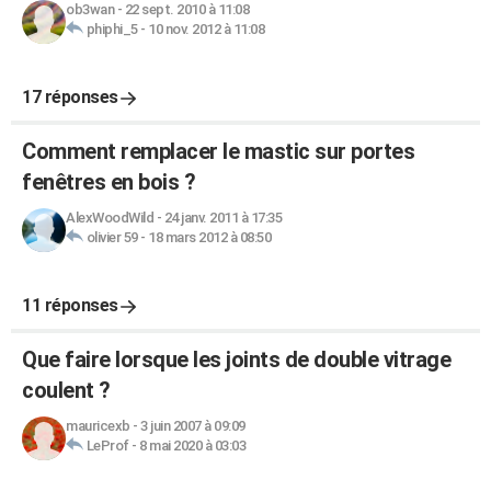
ob3wan
-
22 sept. 2010 à 11:08
phiphi_5
-
10 nov. 2012 à 11:08
17 réponses
Comment remplacer le mastic sur portes
fenêtres en bois ?
AlexWoodWild
-
24 janv. 2011 à 17:35
olivier 59
-
18 mars 2012 à 08:50
11 réponses
Que faire lorsque les joints de double vitrage
coulent ?
mauricexb
-
3 juin 2007 à 09:09
LeProf
-
8 mai 2020 à 03:03