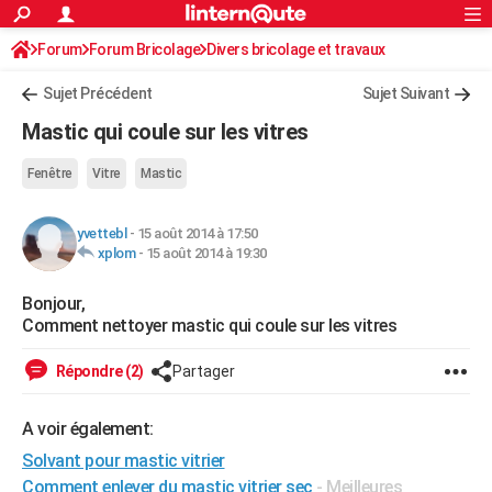
ACTUALITÉS
Forum
Forum Bricolage
Connexion
Divers bricolage et travaux
S'inscrire
Rechercher
Société
Education
Villes
Politique
Faits Divers
Monde
+
SPORT
Sujet Précédent
Sujet Suivant
Football
Cyclisme
Forum
Coupe du monde 2026
Tennis
Rugby
CULTURE
Mastic qui coule sur les vitres
TNT
Cinéma
Musique
Programme TV
Streaming
Sorties cinéma
+
FINANCE
Fenêtre
Vitre
Mastic
Impôts
Immobilier
Banque
Crédit
Retraite
Epargne
Risques naturels par ville
Assurance
AUTO
yvettebl
-
15 août 2014 à 17:50
Réserver un essai
Berlines
Forum auto
Essais
Citadines
SUV
+
HIGH-TECH
xplom
-
15 août 2014 à 19:30
Meilleur smartphone
Ordinateurs
Guide high-tech
Mobiles
Internet
Jeux vidéo
+
BRICOLAGE
Bonjour,
Comment nettoyer mastic qui coule sur les vitres
Aménagement intérieur
Cuisine
Jardinage
+
Forum
Extérieur
Salle de bains
Rangement
WEEK-END
Répondre (2)
Partager
Escapades
Expositions
Week-end nature
Guides de France
Patrimoine
Musées
+
LIFESTYLE
Bien-être
Mode
+
Art de vivre
Loisirs
Modes de vie
A voir également:
SANTE
Solvant pour mastic vitrier
Guide de la santé
Médicaments
+
Alimentation
Maladies
Sommeil
VOYAGE
Comment enlever du mastic vitrier sec
- Meilleures