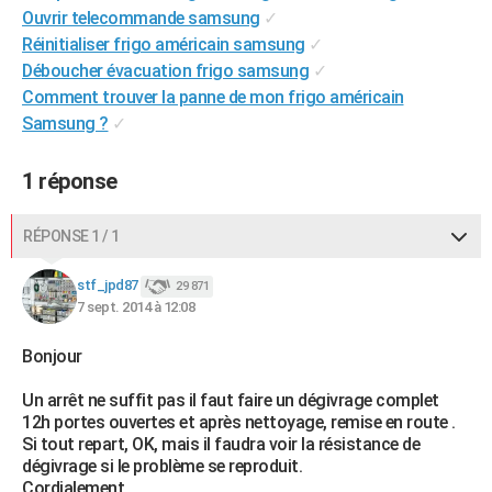
Ouvrir telecommande samsung
✓
City break
Voyage de noces
Climat
Destinations
Voyage nature
Forum
+
PHOTO
Réinitialiser frigo américain samsung
✓
Déboucher évacuation frigo samsung
✓
GUIDES D'ACHAT
Comment trouver la panne de mon frigo américain
BONS PLANS
Samsung ?
✓
CARTE DE VOEUX
1 réponse
Carte Bonne année
Carte Pâques
Carte de Noël
Carte Saint-Valentin
Carte d'anniversaire
DICTIONNAIRE
RÉPONSE 1 / 1
Biographies
Expressions
Dictionnaire
Citations
Proverbes
PROGRAMME TV
stf_jpd87
29 871
COPAINS D'AVANT
7 sept. 2014 à 12:08
Se connecter
Collèges
Universités
Service militaire
S'inscrire
Lycées
Primaires
Entreprises
Avis de recherche
AVIS DE DÉCÈS
Bonjour
FORUM
Un arrêt ne suffit pas il faut faire un dégivrage complet
12h portes ouvertes et après nettoyage, remise en route .
Lifestyle
Sport
Television
Cinema
Bricolage
Culture
Auto
Voyage
Si tout repart, OK, mais il faudra voir la résistance de
dégivrage si le problème se reproduit.
Cordialement