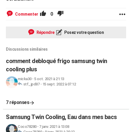
0
Commenter
Répondre
Posez votre question
Discussions similaires
comment debloqué frigo samsung twin
cooling plus
micka30
-
5 oct. 2021 à 21:13
stf_jpd87
-
15 sept. 2022 à 07:12
7 réponses
Samsung Twin Cooling, Eau dans mes bacs
Coco78280
-
7 janv. 2021 à 13:08
Coco78280
-
9 janv. 2021 à 20:12