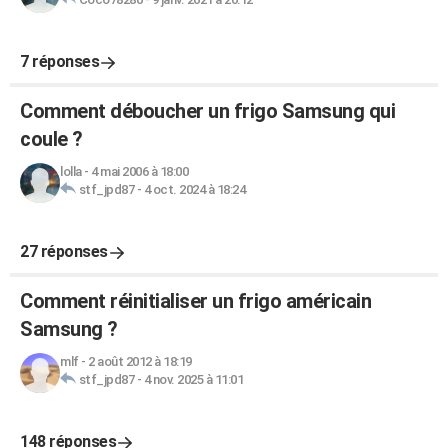
7 réponses
Comment déboucher un frigo Samsung qui
coule ?
lolla
-
4 mai 2006 à 18:00
stf_jpd87
-
4 oct. 2024 à 18:24
27 réponses
Comment réinitialiser un frigo américain
Samsung ?
mlf
-
2 août 2012 à 18:19
stf_jpd87
-
4 nov. 2025 à 11:01
148 réponses