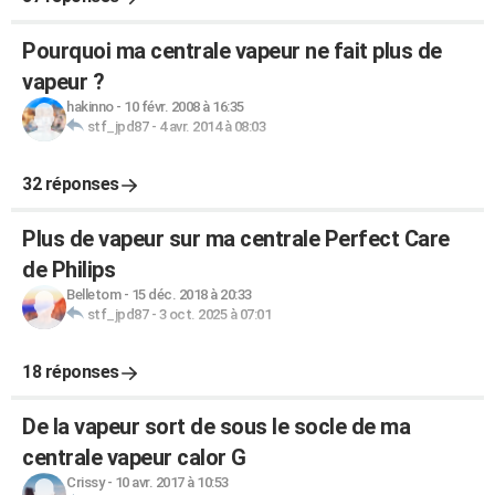
Pourquoi ma centrale vapeur ne fait plus de
vapeur ?
hakinno
-
10 févr. 2008 à 16:35
stf_jpd87
-
4 avr. 2014 à 08:03
32 réponses
Plus de vapeur sur ma centrale Perfect Care
de Philips
Belletom
-
15 déc. 2018 à 20:33
stf_jpd87
-
3 oct. 2025 à 07:01
18 réponses
De la vapeur sort de sous le socle de ma
centrale vapeur calor G
Crissy
-
10 avr. 2017 à 10:53