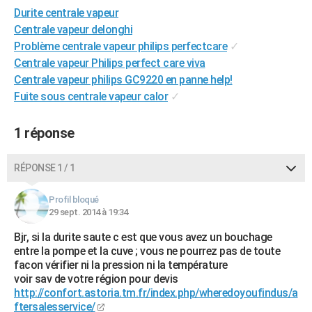
Durite centrale vapeur
City break
Voyage de noces
Climat
Destinations
Voyage nature
Forum
+
PHOTO
Centrale vapeur delonghi
GUIDES D'ACHAT
Problème centrale vapeur philips perfectcare
✓
Centrale vapeur Philips perfect care viva
BONS PLANS
Centrale vapeur philips GC9220 en panne help!
Fuite sous centrale vapeur calor
✓
CARTE DE VOEUX
Carte Bonne année
Carte Pâques
Carte de Noël
Carte Saint-Valentin
Carte d'anniversaire
DICTIONNAIRE
1 réponse
Biographies
Expressions
Dictionnaire
Citations
Proverbes
PROGRAMME TV
RÉPONSE 1 / 1
COPAINS D'AVANT
Profil bloqué
Se connecter
Collèges
Universités
Service militaire
S'inscrire
Lycées
Primaires
Entreprises
Avis de recherche
29 sept. 2014 à 19:34
AVIS DE DÉCÈS
Bjr, si la durite saute c est que vous avez un bouchage
FORUM
entre la pompe et la cuve ; vous ne pourrez pas de toute
facon vérifier ni la pression ni la température
Lifestyle
Sport
Television
Cinema
Bricolage
Culture
Auto
Voyage
voir sav de votre région pour devis
http://confort.astoria.tm.fr/index.php/wheredoyoufindus/a
ftersalesservice/