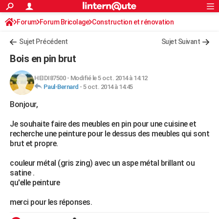
ACTUALITÉS
Forum
Forum Bricolage
Connexion
Construction et rénovation
S'inscrire
Rechercher
Société
Education
Villes
Politique
Faits Divers
Monde
+
SPORT
Peinture, Vernis, Tapissserie
Sujet Précédent
Sujet Suivant
Football
Cyclisme
Forum
Coupe du monde 2026
Tennis
Rugby
CULTURE
Bois en pin brut
TNT
Cinéma
Musique
Programme TV
Streaming
Sorties cinéma
+
FINANCE
HEIDI87500
-
Modifié le 5 oct. 2014 à 14:12
Paul-Bernard
-
5 oct. 2014 à 14:45
Impôts
Immobilier
Banque
Crédit
Retraite
Epargne
Risques naturels par ville
Assurance
AUTO
Bonjour,
Réserver un essai
Berlines
Forum auto
Essais
Citadines
SUV
+
HIGH-TECH
Je souhaite faire des meubles en pin pour une cuisine et
Meilleur smartphone
Ordinateurs
Guide high-tech
Mobiles
Internet
Jeux vidéo
+
BRICOLAGE
recherche une peinture pour le dessus des meubles qui sont
brut et propre.
Aménagement intérieur
Cuisine
Jardinage
+
Forum
Extérieur
Salle de bains
Rangement
WEEK-END
couleur métal (gris zing) avec un aspe métal brillant ou
Escapades
Expositions
Week-end nature
Guides de France
Patrimoine
Musées
+
LIFESTYLE
satine .
qu'elle peinture
Bien-être
Mode
+
Art de vivre
Loisirs
Modes de vie
SANTE
merci pour les réponses.
Guide de la santé
Médicaments
+
Alimentation
Maladies
Sommeil
VOYAGE