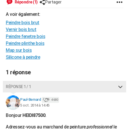
Répondre (1)
Partager
City break
Voyage de noces
Climat
Destinations
Voyage nature
Forum
+
PHOTO
A voir également:
GUIDES D'ACHAT
Peindre bois brut
Vernir bois brut
BONS PLANS
Peindre fenetre bois
CARTE DE VOEUX
Peindre plinthe bois
Map sur bois
Carte Bonne année
Carte Pâques
Carte de Noël
Carte Saint-Valentin
Carte d'anniversaire
DICTIONNAIRE
Silicone à peindre
Biographies
Expressions
Dictionnaire
Citations
Proverbes
PROGRAMME TV
1 réponse
COPAINS D'AVANT
RÉPONSE 1 / 1
Se connecter
Collèges
Universités
Service militaire
S'inscrire
Lycées
Primaires
Entreprises
Avis de recherche
AVIS DE DÉCÈS
Paul-Bernard
4 680
FORUM
5 oct. 2014 à 14:45
Lifestyle
Sport
Television
Cinema
Bricolage
Culture
Auto
Voyage
Bonjour
HEIDI87500
.
Adressez-vous au marchand de peinture
professionnel
le