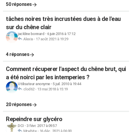
50 réponses
tâches noires très incrustées dues à de l'eau
sur du chêne clair
jackline bonnard
-
6 juin 2016 à 17:12
Alexia
-
17 août 2021 à 19:29
4 réponses
Comment récuperer l'aspect du chêne brut, qui
a été noirci par les intemperies ?
Utilisateur anonyme
-
5 juil. 2010 à 19:44
clod62
-
13 mai 2018 à 15:19
20 réponses
Repeindre sur glycéro
DCI
-
3 févr. 2017 à 09:57
Mrwhite
-
16 déc. 2021 à 06:00