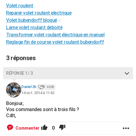
Volet roulent
City break
Voyage de noces
Climat
Destinations
Voyage nature
Forum
+
PHOTO
Reparer volet roulant electrique
GUIDES D'ACHAT
Volet bubendorff bloqué
✓
Lame volet roulant deboité
BONS PLANS
Transformer volet roulant électrique en manuel
Reglage fin de course volet roulant bubendorff
CARTE DE VOEUX
Carte Bonne année
Carte Pâques
Carte de Noël
Carte Saint-Valentin
Carte d'anniversaire
DICTIONNAIRE
3 réponses
Biographies
Expressions
Dictionnaire
Citations
Proverbes
PROGRAMME TV
RÉPONSE 1 / 3
COPAINS D'AVANT
Daniel 26
4 690
Se connecter
Collèges
Universités
Service militaire
S'inscrire
Lycées
Primaires
Entreprises
Avis de recherche
14 oct. 2014 à 11:42
AVIS DE DÉCÈS
Bonjour,
FORUM
Vos commandes sont à trois fils ?
Cdlt,
Lifestyle
Sport
Television
Cinema
Bricolage
Culture
Auto
Voyage
0
Commenter