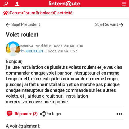
ACTUALITÉS
Forum
Forum Bricolage
Connexion
Electricité
S'inscrire
Rechercher
Société
Education
Villes
Politique
Faits Divers
Monde
+
SPORT
Sujet Précédent
Sujet Suivant
Football
Cyclisme
Forum
Coupe du monde 2026
Tennis
Rugby
CULTURE
Volet roulent
TNT
Cinéma
Musique
Programme TV
Streaming
Sorties cinéma
+
FINANCE
sam054
-
Modifié le 14 oct. 2014 à 11:30
KIDUGUEN
-
14 oct. 2014 à 18:57
Impôts
Immobilier
Banque
Crédit
Retraite
Epargne
Risques naturels par ville
Assurance
AUTO
Bonjour,
Réserver un essai
Berlines
Forum auto
Essais
Citadines
SUV
+
HIGH-TECH
j ai une installation de plusieurs volets roulent et je veux les
commander chaque volet par son interupteur et en meme
Meilleur smartphone
Ordinateurs
Guide high-tech
Mobiles
Internet
Jeux vidéo
+
BRICOLAGE
temps mettre un seul qui les commande en meme temps .
puisque j ai fait une installation et ca marche pas puisque
Aménagement intérieur
Cuisine
Jardinage
+
Forum
Extérieur
Salle de bains
Rangement
WEEK-END
chaque interupteur de chaque commande sur les autres
volets. et j ai deux circuit sur l installation
Escapades
Expositions
Week-end nature
Guides de France
Patrimoine
Musées
+
LIFESTYLE
merci si vous avez une reponse
Bien-être
Mode
+
Art de vivre
Loisirs
Modes de vie
SANTE
Répondre (3)
Partager
Guide de la santé
Médicaments
+
Alimentation
Maladies
Sommeil
VOYAGE
A voir également: