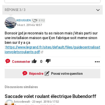
RÉPONSE 3 / 3
KIDUGUEN
5 112
14 oct. 2014 à 18:57
Bonsoir jpd je reconnais tu as raison mais j'étais parti sur
une installaion maison que l(on fabrique soit meme sinon
bien sur il y a ça
:
https://www.legrand.fr/sites/default/files/guidecentralisat
ionvoletsroulants.pdf
0
Commenter
Répondre
Posez votre question
Discussions similaires
Saccade volet roulant électrique Bubendorff
bricodewalt
-
23 sept. 2018 à 17:52