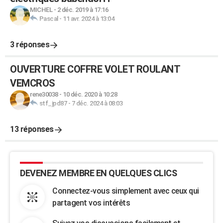
MICHEL
-
2 déc. 2019 à 17:16
Pascal
-
11 avr. 2024 à 13:04
3 réponses
OUVERTURE COFFRE VOLET ROULANT
VEMCROS
rene30038
-
10 déc. 2020 à 10:28
stf_jpd87
-
7 déc. 2024 à 08:03
13 réponses
DEVENEZ MEMBRE EN QUELQUES CLICS
Connectez-vous simplement avec ceux qui
partagent vos intérêts