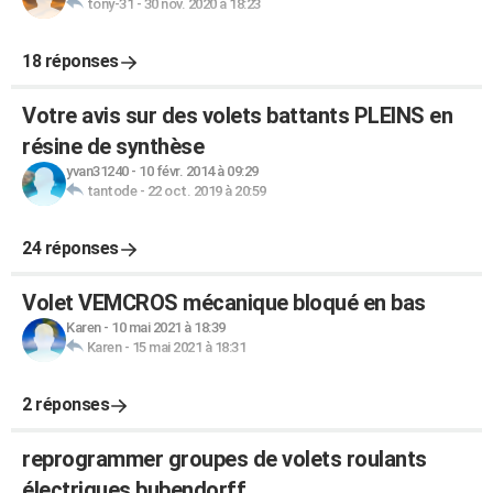
tony-31
-
30 nov. 2020 à 18:23
18 réponses
Votre avis sur des volets battants PLEINS en
résine de synthèse
yvan31240
-
10 févr. 2014 à 09:29
tantode
-
22 oct. 2019 à 20:59
24 réponses
Volet VEMCROS mécanique bloqué en bas
Karen
-
10 mai 2021 à 18:39
Karen
-
15 mai 2021 à 18:31
2 réponses
reprogrammer groupes de volets roulants
électriques bubendorff