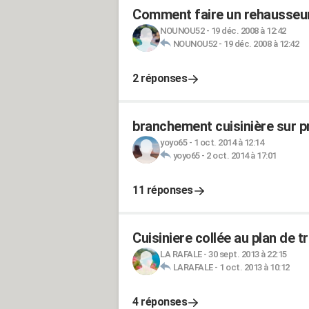
Comment faire un rehausseur
NOUNOU52
-
19 déc. 2008 à 12:42
NOUNOU52
-
19 déc. 2008 à 12:42
2 réponses
branchement cuisinière sur p
yoyo65
-
1 oct. 2014 à 12:14
yoyo65
-
2 oct. 2014 à 17:01
11 réponses
Cuisiniere collée au plan de tr
LA RAFALE
-
30 sept. 2013 à 22:15
LARAFALE
-
1 oct. 2013 à 10:12
4 réponses