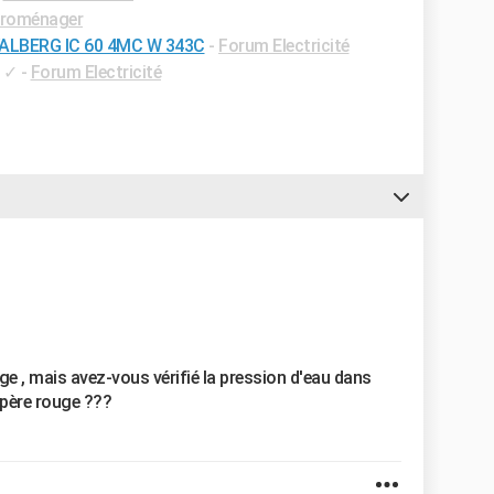
troménager
 VALBERG IC 60 4MC W 343C
-
Forum Electricité
✓
-
Forum Electricité
ge , mais avez-vous vérifié la pression d'eau dans
père rouge ???