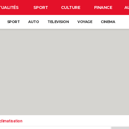
TUALITÉS
SPORT
CULTURE
FINANCE
A
SPORT
AUTO
TELEVISION
VOYAGE
CINEMA
climatisation