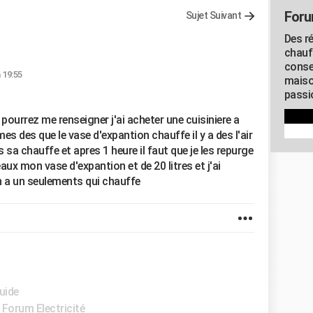
Foru
Sujet Suivant
Des r
chauf
conse
 19:55
maiso
passio
i pourrez me renseigner j'ai acheter une cuisiniere a
s des que le vase d'expantion chauffe il y a des l'air
s sa chauffe et apres 1 heure il faut que je les repurge
eaux mon vase d'expantion et de 20 litres et j'ai
en a un seulements qui chauffe
uide
-
Forum Electricité