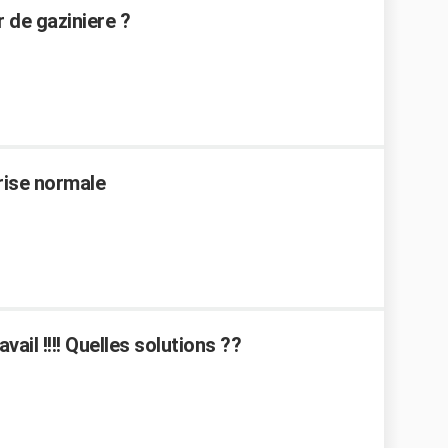
 de gaziniere ?
rise normale
avail !!!! Quelles solutions ??