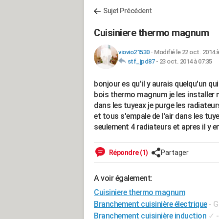
Sujet Précédent
Cuisiniere thermo magnum
viovio21530
-
Modifié le 22 oct. 2014 à
stf_jpd87
-
23 oct. 2014 à 07:35
bonjour es qu'il y aurais quelqu'un qu
bois thermo magnum je les installer me
dans les tuyeax je purge les radiateur
et tous s'empale de l'air dans les tuy
seulement 4 radiateurs et apres il y 
Répondre (1)
Partager
A voir également:
Cuisiniere thermo magnum
Branchement cuisinière électrique
- G
Branchement cuisinière induction
✓