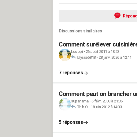
Répond
Discussions similaires
Comment surélever cuisinière
Lucopi
-
26 août 2011 à 18:28
Ulysse5818
-
28 janv. 2026 à 12:11
7 réponses
Comment peut on brancher une
supanama
-
5 févr. 2008 à 21:36
Thib'O
-
18 juin 2012 à 14:33
5 réponses