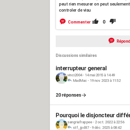
peut rien mesurer on peut seulement
controler de visu
0
Commenter
Répond
Discussions similaires
interrupteur general
vinci2004
-
14 mai 2015 à 14:49
MadMac
-
19 nov. 2023 à 11:52
20 réponses
Pourquoi le disjoncteur diffé
sangriafrappee
-
2 oct. 2022 à 22:56
stf_jpd87
-
9 déc. 2025 à 08:42