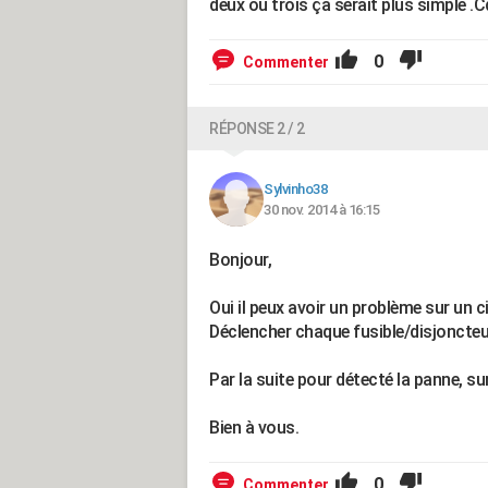
deux ou trois ça serait plus simple .C
0
Commenter
RÉPONSE 2 / 2
Sylvinho38
30 nov. 2014 à 16:15
Bonjour,
Oui il peux avoir un problème sur un ci
Déclencher chaque fusible/disjoncteur
Par la suite pour détecté la panne, su
Bien à vous.
0
Commenter