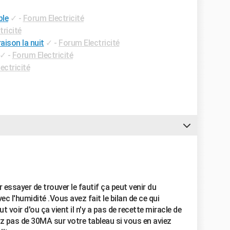
ble
✓
-
Forum Electricité
ricité
aison la nuit
✓
-
Forum Electricité
✓
-
Forum Electricité
ectricité
r essayer de trouver le fautif ça peut venir du
ec l'humidité .Vous avez fait le bilan de ce qui
 voir d'ou ça vient il n'y a pas de recette miracle de
 pas de 30MA sur votre tableau si vous en aviez