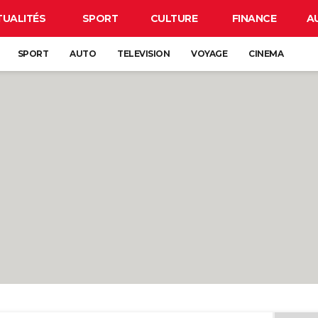
TUALITÉS
SPORT
CULTURE
FINANCE
A
SPORT
AUTO
TELEVISION
VOYAGE
CINEMA