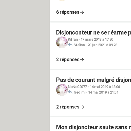
6 réponses
Disjonconteur ne se réarme p
Kifran
-
17 mars 2013 à 17:20
Stelina
-
20 juin 2021 à 09:23
2 réponses
Pas de courant malgré disjo
NoNo02077
-
14 mai 2019 à 13:06
fred.ml
-
14 mai 2019 à 21:01
2 réponses
Mon disjoncteur saute sans r