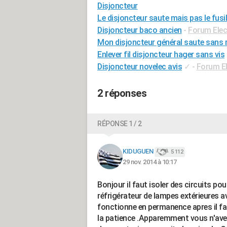
Disjoncteur
Le disjoncteur saute mais pas le fusi
Disjoncteur baco ancien
-
Forum Elect
Mon disjoncteur général saute sans r
Enlever fil disjoncteur hager sans vis
Disjoncteur novelec avis
✓
-
Forum El
2 réponses
RÉPONSE 1 / 2
KIDUGUEN
5 112
29 nov. 2014 à 10:17
Bonjour il faut isoler des circuits pou
réfrigérateur de lampes extérieures av
fonctionne en permanence apres il faut
la patience .Apparemment vous n'avez