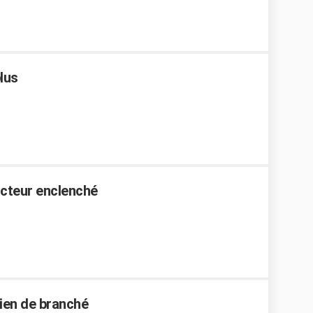
lus
ncteur enclenché
ien de branché