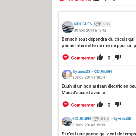
KIDUGUEN
5 112
30 nov. 2014 à 18:42
Bonsoir tout dépendra du circuit qui
panne intermittente meme pour un pro
0
Commenter
Sylvinho38
>
KIDUGUEN
30 nov. 2014 à 18:54
Euuh si un bon artisan électricien pe
Mais d'accord avec toi.
0
Commenter
KIDUGUEN
>
Sylvinho38
5 112
30 nov. 2014 à 19:09
Si c'est une panne qui vient de temp